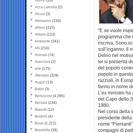
Aborto
(20)
Acca Larentia
(2)
Alcool
(3)
Alemanno
(150)
Alfano
(315)
“E se vuole risp
Alitalia
(123)
programma che ha 
Ambiente
(341)
riscriva. Sono s
AN
(210)
sull’inganno. Il 
Delrio nel motiva
Animali
(74)
lei si presenta d
Arancioni
(2)
del popolo contr
arte
(175)
popolo in questo
Attentato
(329)
razziali, in Euro
Auguri
(13)
fanno in nome del
Batini
(3)
L’ex ministro ha 
Berlusconi
(4.295)
del Capo dello S
Bersani
(234)
1980.
Biasotti
(12)
Nel corso della 
Boldrini
(4)
presidente della 
Bossi
(1.221)
nome “Piersanti”
compagni di part
Brambilla
(38)