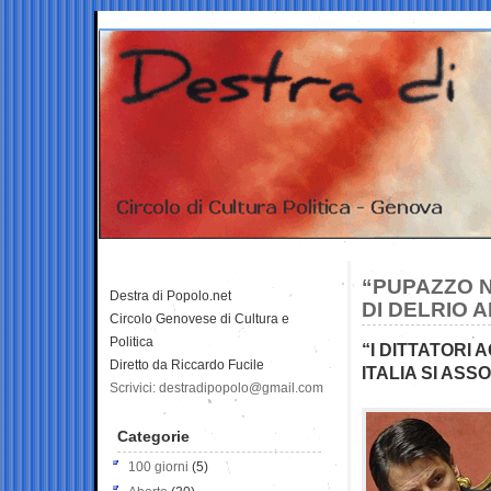
“PUPAZZO N
Destra di Popolo.net
DI DELRIO 
Circolo Genovese di Cultura e
Politica
“I DITTATORI
Diretto da Riccardo Fucile
ITALIA SI ASS
Scrivici: destradipopolo@gmail.com
Categorie
100 giorni
(5)