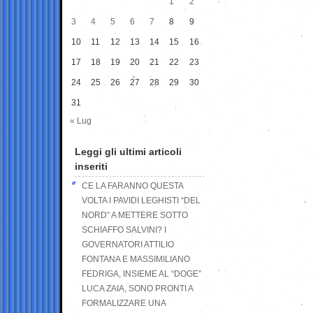
1
2
3
4
5
6
7
8
9
10
11
12
13
14
15
16
17
18
19
20
21
22
23
24
25
26
27
28
29
30
31
« Lug
Leggi gli ultimi articoli
inseriti
CE LA FARANNO QUESTA
VOLTA I PAVIDI LEGHISTI “DEL
NORD” A METTERE SOTTO
SCHIAFFO SALVINI? I
GOVERNATORI ATTILIO
FONTANA E MASSIMILIANO
FEDRIGA, INSIEME AL “DOGE”
LUCA ZAIA, SONO PRONTI A
FORMALIZZARE UNA