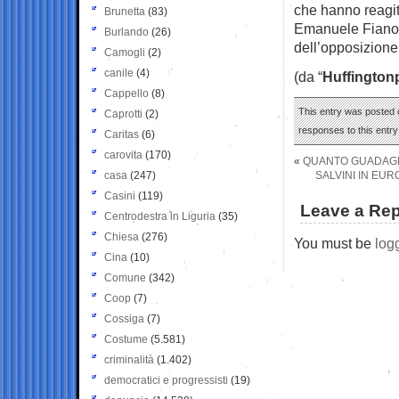
che hanno reagit
Brunetta
(83)
Emanuele Fiano, 
Burlando
(26)
dell’opposizione
Camogli
(2)
canile
(4)
(da “
Huffington
Cappello
(8)
This entry was posted o
Caprotti
(2)
responses to this entr
Caritas
(6)
carovita
(170)
«
QUANTO GUADAGNE
casa
(247)
SALVINI IN EU
Casini
(119)
Leave a Rep
Centrodestra in Liguria
(35)
Chiesa
(276)
You must be
log
Cina
(10)
Comune
(342)
Coop
(7)
Cossiga
(7)
Costume
(5.581)
criminalità
(1.402)
democratici e progressisti
(19)