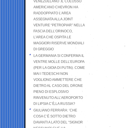
VENEZUELANO .IL COLOSSO
AMERICANO CHEVRON HA
RADDOPPIATO L’AREA
ASSEGNATA ALLA JOINT
VENTURE “PETROPIAR” NELLA
FASCIA DELL’ORINOCO,
L’AREA CHE OSPITA LE
MAGGIORI RISERVE MONDIALI
DI GREGGIO
LA GERMANIA SI CONFERMA IL
VENTRE MOLLE DELL’EUROPA
(PER LA GIOIA DI PUTIN). COME
MAI I TEDESCHI NON
VOGLIONO AMMETTERE CHE
DIETRO AL CASO DEL DRONE
PIENO DI ESPLOSIVO
RINVENUTO ALL’AEROPORTO
DI LIPSIA C’È LA RUSSIA?
GIULIANO FERRARA: ’CHE
COSA C’È SOTTO DIETRO
DAVANTI A LATO DEL “SIGNOR