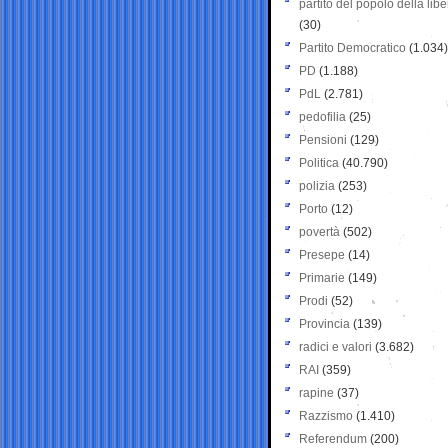
partito del popolo della libe
(30)
Partito Democratico
(1.034)
PD
(1.188)
PdL
(2.781)
pedofilia
(25)
Pensioni
(129)
Politica
(40.790)
polizia
(253)
Porto
(12)
povertà
(502)
Presepe
(14)
Primarie
(149)
Prodi
(52)
Provincia
(139)
radici e valori
(3.682)
RAI
(359)
rapine
(37)
Razzismo
(1.410)
Referendum
(200)