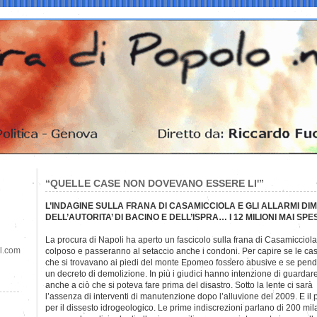
“QUELLE CASE NON DOVEVANO ESSERE LI'”
L’INDAGINE SULLA FRANA DI CASAMICCIOLA E GLI ALLARMI DI
DELL’AUTORITA’ DI BACINO E DELL’ISPRA… I 12 MILIONI MAI SPES
La procura di Napoli ha aperto un fascicolo sulla frana di Casamicciola
il.com
colposo e passeranno al setaccio anche i condoni. Per capire se le ca
che si trovavano ai piedi del monte Epomeo fossero abusive e se pen
un decreto di demolizione. In più i giudici hanno intenzione di guardar
anche a ciò che si poteva fare prima del disastro. Sotto la lente ci sarà
l’assenza di interventi di manutenzione dopo l’alluvione del 2009. E il 
per il dissesto idrogeologico. Le prime indiscrezioni parlano di 200 mil