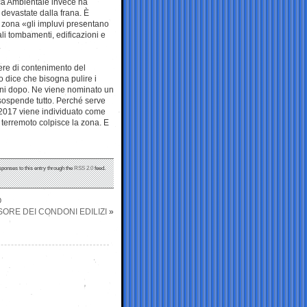
rca Ambientale invece ha
 devastate dalla frana. È
a zona «gli impluvi presentano
li tombamenti, edificazioni e
.
pere di contenimento del
o dice che bisogna pulire i
anni dopo. Ne viene nominato un
 sospende tutto. Perché serve
2017 viene individuato come
 terremoto colpisce la zona. E
sponses to this entry through the
RSS 2.0
feed.
O
SORE DEI CONDONI EDILIZI
»