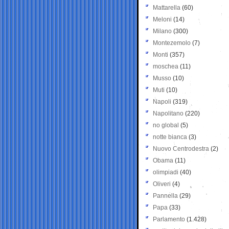
Mattarella
(60)
Meloni
(14)
Milano
(300)
Montezemolo
(7)
Monti
(357)
moschea
(11)
Musso
(10)
Muti
(10)
Napoli
(319)
Napolitano
(220)
no global
(5)
notte bianca
(3)
Nuovo Centrodestra
(2)
Obama
(11)
olimpiadi
(40)
Oliveri
(4)
Pannella
(29)
Papa
(33)
Parlamento
(1.428)