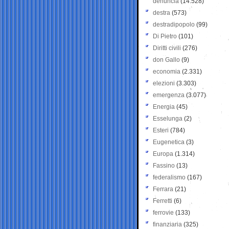
denuncia
(14.528)
destra
(573)
destradipopolo
(99)
Di Pietro
(101)
Diritti civili
(276)
don Gallo
(9)
economia
(2.331)
elezioni
(3.303)
emergenza
(3.077)
Energia
(45)
Esselunga
(2)
Esteri
(784)
Eugenetica
(3)
Europa
(1.314)
Fassino
(13)
federalismo
(167)
Ferrara
(21)
Ferretti
(6)
ferrovie
(133)
finanziaria
(325)