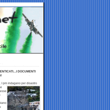
MENTICATI…I DOCUMENTI
I
. I pm
indagano per disastro
se
desse
e
piano
a