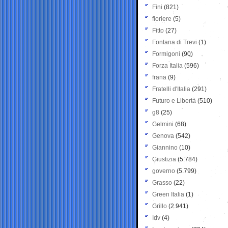
Fini
(821)
fioriere
(5)
Fitto
(27)
Fontana di Trevi
(1)
Formigoni
(90)
Forza Italia
(596)
frana
(9)
Fratelli d'Italia
(291)
Futuro e Libertà
(510)
g8
(25)
Gelmini
(68)
Genova
(542)
Giannino
(10)
Giustizia
(5.784)
governo
(5.799)
Grasso
(22)
Green Italia
(1)
Grillo
(2.941)
Idv
(4)