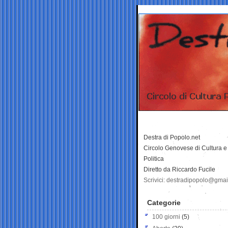
Destra di Popolo.net
Circolo Genovese di Cultura e
Politica
Diretto da Riccardo Fucile
Scrivici: destradipopolo@gma
Categorie
100 giorni
(5)