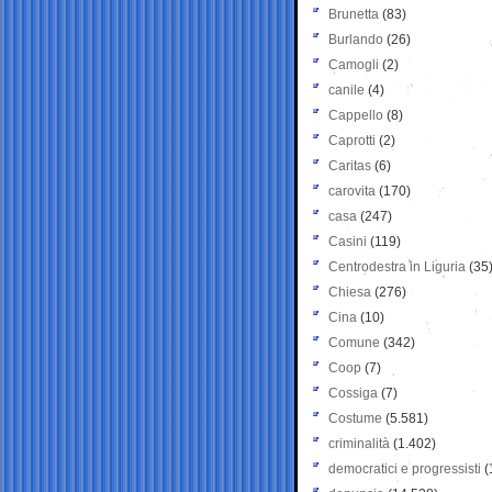
Brunetta
(83)
Burlando
(26)
Camogli
(2)
canile
(4)
Cappello
(8)
Caprotti
(2)
Caritas
(6)
carovita
(170)
casa
(247)
Casini
(119)
Centrodestra in Liguria
(35
Chiesa
(276)
Cina
(10)
Comune
(342)
Coop
(7)
Cossiga
(7)
Costume
(5.581)
criminalità
(1.402)
democratici e progressisti
(