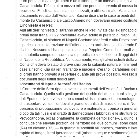
euro per la pulizia degli alberi e un milione per un intervento in un val
Casamicciola. Più un altro mezzo milione per un intervento di messa in
sicurezza. Fondi stanziati ma mai utilizzati, o utilizzati male. Ma intanto
documento redatto dall’Autorità di Bacino dice che le case ai piedi del
monte tra Casamicciola e Lacco Ameno non dovevano essere costruite 
L’inchiesta e le Pec
Agli atti dell’inchiesta ci saranno anche le Pec inviate dall’ex sindaco 
prima della frana. «Il 22 novembre avevo scritto al prefetto di Napoli, al
Casamicciola, al sindaco di Napoli Gaetano Manfredi e alla Protezio
il pericolo in cosiderazione dell’allerta meteo arancione, e chiedendo 
rischio. Nessuno mi ha risposto», attacca Peppino Conte. Le e-mail via
alle autorità competenti sono state pubblicate sull’edizione di oggi del 
di Napoli de la Repubblica. Nel documento, visti gli alvei ostruiti della 
Conte chiedeva lo stato di grave crisi per la calamità naturale imminen
case a rischio. Già da ieri, tra fango e macerie, c’erano i carabinieri de
di droni hanno provato a repertare quante più prove possibili. Adesso si
documenti degli ultimi dodici anni.
I documenti di Ispra e Autorità del Bacino
Il Corriere della Sera riporta invece i documenti dell’Autorità di Bacin
Casamicciola. Quello sulla gestione del rischio nei due comuni si legg
dell’Epomeo rivolto verso i due comuni si riscontrano «fenomenologie
di trasportare verso il fondovalle grandi quantità di massi e tronchi. No
percorso di propagazione, autovetture e materiale antropico in genera
gioco da tali flussi è in grado di danneggiare i fabbricati e le strutture c
Provocandone, occasionalmente, la completa demolizione». E quindi su
conclude che elevate porzioni del territorio dei due comuni «sono classi
(R4) ed elevato (R3), — in quanto suscettibili all’innesco, transito e in
rapida di fango, flussi iperconcentrati (miscela acque e sedimento) e c