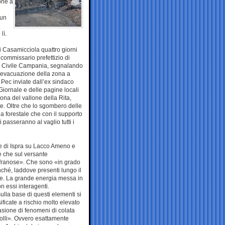
lone a
 un
lì.
di Casamicciola quattro giorni
 commissario prefettizio di
ne Civile Campania, segnalando
l’evacuazione della zona a
 Pec inviate dall’ex sindaco
Giornale e delle pagine locali
zona del vallone della Rita,
te. Oltre che lo sgombero delle
lla forestale che con il supporto
 passeranno al vaglio tutti i
o e di Ispra su Lacco Ameno e
e che sul versante
 franose». Che sono «in grado
nché, laddove presenti lungo il
le. La grande energia messa in
on essi interagenti.
lla base di questi elementi si
ficate a rischio molto elevato
vasione di fenomeni di colata
rolli». Ovvero esattamente