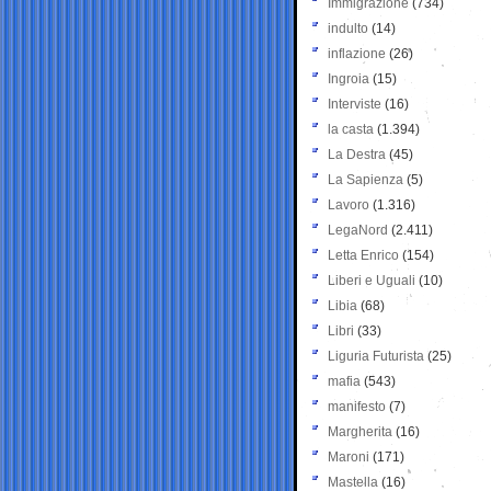
Immigrazione
(734)
indulto
(14)
inflazione
(26)
Ingroia
(15)
Interviste
(16)
la casta
(1.394)
La Destra
(45)
La Sapienza
(5)
Lavoro
(1.316)
LegaNord
(2.411)
Letta Enrico
(154)
Liberi e Uguali
(10)
Libia
(68)
Libri
(33)
Liguria Futurista
(25)
mafia
(543)
manifesto
(7)
Margherita
(16)
Maroni
(171)
Mastella
(16)