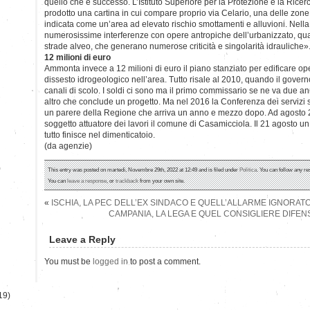
quello che è successo. L’Istituto Superiore per la Protezione e la Rice
prodotto una cartina in cui compare proprio via Celario, una delle zone
indicata come un’area ad elevato rischio smottamenti e alluvioni. Nell
numerosissime interferenze con opere antropiche dell’urbanizzato, qua
strade alveo, che generano numerose criticità e singolarità idrauliche»
12 milioni di euro
Ammonta invece a 12 milioni di euro il piano stanziato per edificare o
dissesto idrogeologico nell’area. Tutto risale al 2010, quando il govern
canali di scolo. I soldi ci sono ma il primo commissario se ne va due 
altro che conclude un progetto. Ma nel 2016 la Conferenza dei servizi
un parere della Regione che arriva un anno e mezzo dopo. Ad agosto 
soggetto attuatore dei lavori il comune di Casamicciola. Il 21 agosto un
tutto finisce nel dimenticatoio.
(da agenzie)
)
This entry was posted on martedì, Novembre 29th, 2022 at 12:49 and is filed under
Politica
. You can follow any re
You can
leave a response
, or
trackback
from your own site.
«
ISCHIA, LA PEC DELL’EX SINDACO E QUELL’ALLARME IGNORAT
CAMPANIA, LA LEGA E QUEL CONSIGLIERE DIFEN
Leave a Reply
You must be
logged in
to post a comment.
19)