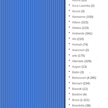
Aborto
(20)
Acca Larentia
(2)
Alcool
(3)
Alemanno
(150)
Alfano
(315)
Alitalia
(123)
Ambiente
(341)
AN
(210)
Animali
(74)
Arancioni
(2)
arte
(175)
Attentato
(329)
Auguri
(13)
Batini
(3)
Berlusconi
(4.295)
Bersani
(234)
Biasotti
(12)
Boldrini
(4)
Bossi
(1.221)
Brambilla
(38)