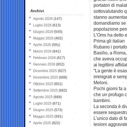
portatori di mala
Archivi
sottovalutando q
stanno aumentando
Agosto 2026
(147)
domandiamo se tu
Luglio 2026
(613)
popolazione perc
Giugno 2026
(545)
L’Oms ha detto es
Maggio 2026
(402)
Prima gli italian
Aprile 2026
(591)
Rubano i portafog
Marzo 2026
(641)
Basilio, a Roma, 
Febbraio 2026
(617)
che aveva occupa
ai legittimi affid
Gennaio 2026
(652)
“La gente è esas
Dicembre 2025
(627)
immigrati e semp
Novembre 2025
(668)
Meloni.
Ottobre 2025
(651)
Pochi giorni fa a
Settembre 2025
(662)
che un profugo c
Agosto 2025
(669)
bambini.
Luglio 2025
(671)
La seconda è div
Giugno 2025
(573)
essere sequestra
Maggio 2025
(591)
L’unico dato di f
Aprile 2025
(622)
lesioni aggravate