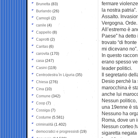
fermare violenze
Brunetta
(83)
la nostra patria”.
Burlando
(26)
Assalto. Invasio
Camogli
(2)
Vergogna. Orde.
canile
(4)
All’estremo è an
Cappello
(8)
Paese” ha detto i
Caprotti
(2)
trovato “di fronte
Caritas
(6)
mi dicevano no”.
carovita
(170)
In questo raccont
casa
(247)
erano spesso vest
leader politici.
Casini
(119)
Il segretario del
Centrodestra in Liguria
(35)
Desio perchè la 
Chiesa
(276)
marocchina è st
Cina
(10)
anche lui maroc
Comune
(342)
Nessun politico, 
Coop
(7)
una 19enne è sta
Cossiga
(7)
Nessuno ha organ
Costume
(5.581)
Roma, dove un im
criminalità
(1.402)
Nessun corteo h
democratici e progressisti
(19)
sigaretta negat