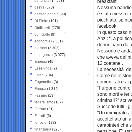
denuncia
(14.528)
breakfast.
Nessuna bandier
destra
(573)
è stato messo in
destradipopolo
(99)
picchiato, spint
Di Pietro
(101)
facebook.
Diritti civili
(276)
In questo caso ne
don Gallo
(9)
Anzi: “La politic
economia
(2.331)
denunciano da ann
elezioni
(3.303)
Nessuno è andato
emergenza
(3.077)
che aveva defini
Energia
(45)
12 coetanei.
Esselunga
(2)
La necessità de
Come nelle storie
Esteri
(784)
comunicati e ai 
Eugenetica
(3)
“Furgone contro 
Europa
(1.314)
sono morti e ferit
Fassino
(13)
criminali?” scriv
federalismo
(167)
Succede tutti i gi
Ferrara
(21)
“Un immigrato afr
Ferretti
(6)
accoltellato un a
ferrovie
(133)
carabinieri che 
finanziaria
(325)
pensione. E’ stat