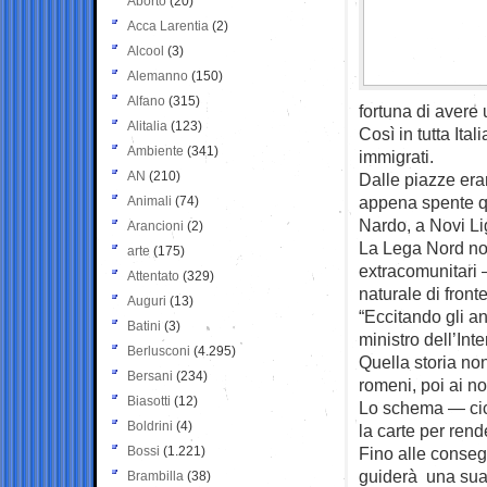
Aborto
(20)
Acca Larentia
(2)
Alcool
(3)
Alemanno
(150)
Alfano
(315)
fortuna di avere 
Alitalia
(123)
Così in tutta Ita
Ambiente
(341)
immigrati.
AN
(210)
Dalle piazze erano
appena spente qu
Animali
(74)
Nardo, a Novi Lig
Arancioni
(2)
La Lega Nord non
arte
(175)
extracomunitari 
Attentato
(329)
naturale di front
Auguri
(13)
“Eccitando gli an
Batini
(3)
ministro dell’Int
Berlusconi
(4.295)
Quella storia non
Bersani
(234)
romeni, poi ai nor
Biasotti
(12)
Lo schema — cicl
Boldrini
(4)
la carte per rend
Bossi
(1.221)
Fino alle conseg
guiderà una sua 
Brambilla
(38)