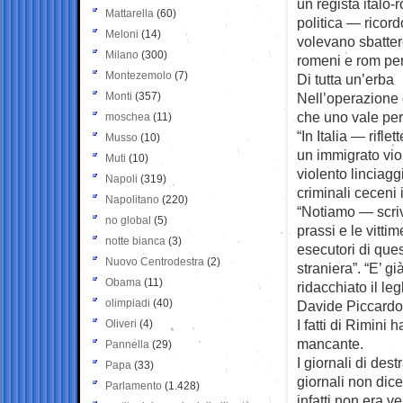
un regista italo
Mattarella
(60)
politica — ricord
Meloni
(14)
volevano sbattere
Milano
(300)
romeni e rom per 
Montezemolo
(7)
Di tutta un’erba
Monti
(357)
Nell’operazione d
che uno vale per 
moschea
(11)
“In Italia — rif
Musso
(10)
un immigrato vio
Muti
(10)
violento linciag
Napoli
(319)
criminali ceceni
Napolitano
(220)
“Notiamo — scri
no global
(5)
prassi e le vitt
notte bianca
(3)
esecutori di ques
Nuovo Centrodestra
(2)
straniera”. “E’ g
Obama
(11)
ridacchiato il le
olimpiadi
(40)
Davide Piccardo,
I fatti di Rimini
Oliveri
(4)
mancante.
Pannella
(29)
I giornali di dest
Papa
(33)
giornali non dic
Parlamento
(1.428)
infatti non era ve