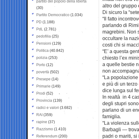
partito del popolo della libertà
altro del gruppo 
(30)
Di sicuro la “sete
Partito Democratico
(1.034)
“Il fatto incontro
PD
(1.188)
parlando di Rimi
PdL
(2.781)
magrebini. Non si
pedofilia
(25)
occultare la nazio
Pensioni
(129)
costi chi si macc
Politica
(40.842)
“E’ a questa gent
chiesto l’ex min
polizia
(253)
a quelle bestie 
Porto
(12)
non accompagnati’
povertà
(502)
“La popolazione 
Presepe
(14)
e più di un terzo
Primarie
(149)
dice lunga sul 
Prodi
(52)
In realtà in 4 ca
Provincia
(139)
degli stupri sono
radici e valori
(3.682)
parlano di un e
RAI
(359)
famiglia.
rapine
(37)
“La violenza sul
Barbagli — trova 
Razzismo
(1.410)
padri o mariti, si 
Referendum
(200)