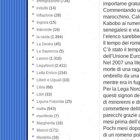
Immigrazione
(734)
importarne gratui
indulto
(14)
Commentando un o
inflazione
(26)
marocchino, Cal
Ingroia
(15)
Kabobo ai rumeni 
senegalesi e via 
Interviste
(16)
l’elenco sarebbe
la casta
(1.394)
Il tempo dei rom
La Destra
(45)
C’è stato il temp
La Sapienza
(5)
dell’Unione Euro
Lavoro
(1.316)
Nel 2007 una lit
LegaNord
(2.411)
morte di una rag
Letta Enrico
(154)
ombrello da una 
Liberi e Uguali
(10)
mentre era in fu
Libia
(68)
Per la Lega Nord 
Libri
(33)
questi signori de
di minorenni e di
Liguria Futurista
(25)
commettere delit
mafia
(543)
parecchi grazie 
manifesto
(7)
mesi prima dell’
Margherita
(16)
Pochi mesi dopo
Maroni
(171)
di un romeno poi
Mastella
(16)