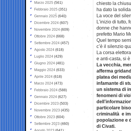
Marzo 2025
(561)
chiesto la chiusu
ha dato la solida
Febbraio 2025
(351)
La voce del sile
Gennaio 2025
(640)
L’inizio di tutto,
Dicembre 2024
(607)
donne che hanno 
Novembre 2024
(609)
prefetto Mario M
Ottobre 2024
(668)
Quel tempo sembr
Settembre 2024
(457)
c’è il silenzio qu
Agosto 2024
(618)
La corsa elettora
Luglio 2024
(429)
e anti-casta, si 
Giugno 2024
(481)
La vecchia, meno
Maggio 2024
(633)
afferma gridand
platea dei medi
Aprile 2024
(618)
infamante di stu
Marzo 2024
(473)
un sistema di i
Febbraio 2024
(588)
fenomeni di vio
Gennaio 2024
(627)
dell’informazio
Dicembre 2023
(503)
particolare bis
Novembre 2023
(435)
criminalità e im
Ottobre 2023
(604)
popolazione e 
Settembre 2023
(460)
di Civati.
Agosto 2023
(641)