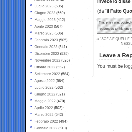
Invece lo disse 
Luglio 2023
(605)
(da “
il Fatto Qu
Giugno 2023
(560)
Maggio 2023
(412)
This entry was posted o
Aprile 2023
(567)
responses to this entr
Marzo 2023
(506)
«
“SOFIA E QUELLE
Febbraio 2023
(505)
NESSU
Gennaio 2023
(541)
Dicembre 2022
(525)
Leave a Rep
Novembre 2022
(526)
You must be
log
Ottobre 2022
(552)
Settembre 2022
(584)
Agosto 2022
(584)
Luglio 2022
(562)
Giugno 2022
(521)
Maggio 2022
(470)
Aprile 2022
(502)
Marzo 2022
(542)
Febbraio 2022
(494)
Gennaio 2022
(510)