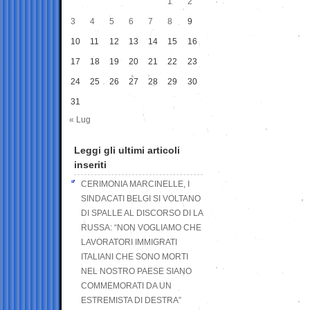
1
2
3
4
5
6
7
8
9
10
11
12
13
14
15
16
17
18
19
20
21
22
23
24
25
26
27
28
29
30
31
« Lug
Leggi gli ultimi articoli
inseriti
CERIMONIA MARCINELLE, I
SINDACATI BELGI SI VOLTANO
DI SPALLE AL DISCORSO DI LA
RUSSA: “NON VOGLIAMO CHE
LAVORATORI IMMIGRATI
ITALIANI CHE SONO MORTI
NEL NOSTRO PAESE SIANO
COMMEMORATI DA UN
ESTREMISTA DI DESTRA”