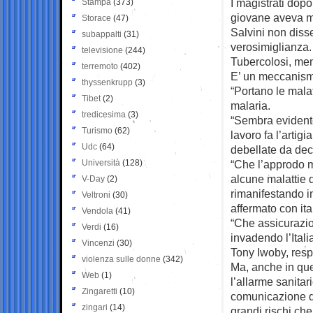
I magistrati dop
Stampa
(373)
giovane aveva me
Storace
(47)
Salvini non disse
subappalti
(31)
verosimiglianza. 
televisione
(244)
Tubercolosi, men
terremoto
(402)
E’ un meccanismo 
thyssenkrupp
(3)
“Portano le mala
Tibet
(2)
malaria.
tredicesima
(3)
“Sembra evident
Turismo
(62)
lavoro fa l’artig
Udc
(64)
debellate da dece
Università
(128)
“Che l’approdo m
alcune malattie 
V-Day
(2)
rimanifestando in
Veltroni
(30)
affermato con ita
Vendola
(41)
“Che assicurazion
Verdi
(16)
invadendo l’Ital
Vincenzi
(30)
Tony Iwoby, resp
violenza sulle donne
(342)
Ma, anche in que
Web
(1)
l’allarme sanita
Zingaretti
(10)
comunicazione di
zingari
(14)
grandi rischi ch