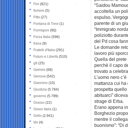
Fini
(821)
“Saidou Mamoud D
fioriere
(5)
accoltella un pol
espulso. Vergogn
Fitto
(27)
parente di un gi
Fontana di Trevi
(1)
“Immigrato nordaf
Formigoni
(90)
poliziotto duran
Forza Italia
(596)
del Pd cosa fann
frana
(9)
Le domande retor
Fratelli d'Italia
(291)
lavoro più sporco.
Futuro e Libertà
(510)
Quella del prete
g8
(25)
perchè il capo de
Gelmini
(68)
trovato a celebr
Genova
(542)
L’uomo nero c’è 
mattanza cui ha 
Giannino
(10)
prospetta quello
Giustizia
(5.784)
abituarci” dicev
governo
(5.799)
strage di Erba.
Grasso
(22)
Erano appena ini
Green Italia
(1)
Borghezio propon
Grillo
(2.941)
mentre il collega
Idv
(4)
buonismo”: “Di d