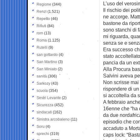
L’uso del verosi
Regione
(344)
Il rischio dei po
Renzi
(1.521)
ne accorge. Matte
Repetto
(46)
bastone da riport
Rifiuti
(84)
sono stanchi di f
rom
(13)
mi riguarda, qua
Roma
(1.125)
senza se e senz
Rutelli
(9)
Era successo ch
san gottardo
(4)
stato accoltellat
San Martino
(3)
pancia da un extr
Alla Procura bas
San Miniato
(2)
Salvini aveva per
sanità
(306)
Non scrisse mai
Sarkozy
(43)
rispondere di un 
scuola
(354)
si accoltella da
Sestri Levante
(2)
A febbraio anche
Sicurezza
(452)
16enne che “ha d
sindacati
(162)
da due nordafric
Sinistra arcobaleno
(11)
episodio che con
Soru
(4)
accaduto a Morta
sprechi
(319)
caps lock: “Bas