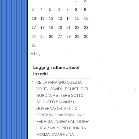
1
2
3
4
5
6
7
8
9
10
11
12
13
14
15
16
17
18
19
20
21
22
23
24
25
26
27
28
29
30
31
« Lug
Leggi gli ultimi articoli
inseriti
CE LA FARANNO QUESTA
VOLTA I PAVIDI LEGHISTI “DEL
NORD” A METTERE SOTTO
SCHIAFFO SALVINI? I
GOVERNATORI ATTILIO
FONTANA E MASSIMILIANO
FEDRIGA, INSIEME AL “DOGE”
LUCA ZAIA, SONO PRONTI A
FORMALIZZARE UNA