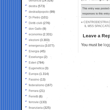
denuncia
(14.528)
destra
(573)
This entry was posted o
destradipopolo
(99)
responses to this entr
Di Pietro
(101)
«
CENTRODESTRA DI
Diritti civili
(276)
IL M5S SPACCATO
don Gallo
(9)
economia
(2.331)
Leave a Rep
elezioni
(3.303)
You must be
log
emergenza
(3.077)
Energia
(45)
Esselunga
(2)
Esteri
(784)
Eugenetica
(3)
Europa
(1.314)
Fassino
(13)
federalismo
(167)
Ferrara
(21)
Ferretti
(6)
ferrovie
(133)
finanziaria
(325)