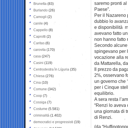
saremo pronti al
Brunetta
(83)
Paese”.
Burlando
(26)
Per il Nazareno 
Camogli
(2)
dubbio lo avanza:
canile
(4)
e disponibilità m
Cappello
(8)
avevano fatto un
Caprotti
(2)
non hanno fatto 
Caritas
(6)
Secondo alcune f
carovita
(170)
spingevano per l
casa
(247)
vocazione alla re
da Mattarella, da
Casini
(119)
Il prezzo da pag
Centrodestra in Liguria
(35)
2%, osservano fo
Chiesa
(276)
un governo che ‘c
Cina
(10)
per i Cinque ste
Comune
(342)
equilibrio.
Coop
(7)
A sera resta l’a
Cossiga
(7)
“Renzi lo aveva d
Costume
(5.581)
una giornata di t
criminalità
(1.402)
di Renzi.
democratici e progressisti
(19)
(da “Huffingtonpo