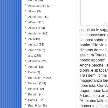
Aborto
(20)
Acca Larentia
(2)
Alcool
(3)
Alemanno
(150)
Alfano
(315)
Alitalia
(123)
ascoltato le sag
Ambiente
(341)
ci riconosciamo 
AN
(210)
Un post sobrio di
partito. “Ha vinto
Animali
(74)
diciamo da mesi,
Arancioni
(2)
assicura Teresa 
arte
(175)
nostro apporto”.
Attentato
(329)
Anche perchè l’al
Auguri
(13)
giorni, è spaccar
Batini
(3)
Tra i dem i primi
Berlusconi
(4.295)
maggioranza larg
Bersani
(234)
riformista. Con 
Biasotti
(12)
augura buon lav
Boldrini
(4)
A tarda sera arri
Bossi
(1.221)
“Abbiamo fatto d
momento difficil
Brambilla
(38)