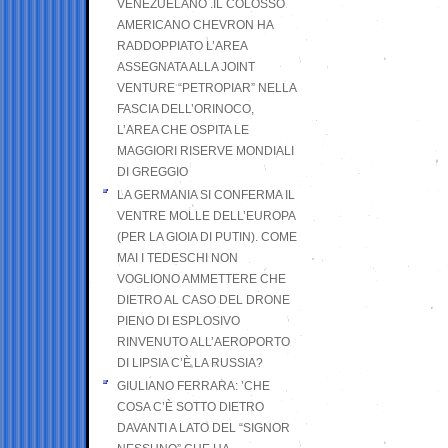
VENEZUELANO .IL COLOSSO
AMERICANO CHEVRON HA
RADDOPPIATO L’AREA
ASSEGNATA ALLA JOINT
VENTURE “PETROPIAR” NELLA
FASCIA DELL’ORINOCO,
L’AREA CHE OSPITA LE
MAGGIORI RISERVE MONDIALI
DI GREGGIO
LA GERMANIA SI CONFERMA IL
VENTRE MOLLE DELL’EUROPA
(PER LA GIOIA DI PUTIN). COME
MAI I TEDESCHI NON
VOGLIONO AMMETTERE CHE
DIETRO AL CASO DEL DRONE
PIENO DI ESPLOSIVO
RINVENUTO ALL’AEROPORTO
DI LIPSIA C’È LA RUSSIA?
GIULIANO FERRARA: ’CHE
COSA C’È SOTTO DIETRO
DAVANTI A LATO DEL “SIGNOR