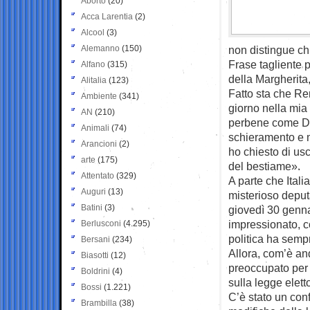
Aborto
(20)
Acca Larentia
(2)
Alcool
(3)
Alemanno
(150)
non distingue ch
Frase tagliente 
Alfano
(315)
della Margherita,
Alitalia
(123)
Fatto sta che Ren
Ambiente
(341)
giorno nella mia
AN
(210)
perbene come Del
Animali
(74)
schieramento e mi
Arancioni
(2)
ho chiesto di us
arte
(175)
del bestiame».
Attentato
(329)
A parte che Italia
Auguri
(13)
misterioso deput
Batini
(3)
giovedì 30 genna
impressionato, c
Berlusconi
(4.295)
politica ha sem
Bersani
(234)
Allora, com’è an
Biasotti
(12)
preoccupato per 
Boldrini
(4)
sulla legge elett
Bossi
(1.221)
C’è stato un conf
Brambilla
(38)