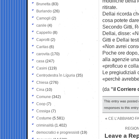
modifiche della l
Brunetta
(83)
ritirate.
Burlando
(26)
Dellai ricorda che
Camogli
(2)
cosa potete dare 
canile
(4)
Secondo Gitti, R
Cappello
(8)
Dellai, disse: «
Gitti e Dellai te
Caprotti
(2)
«Non avrei conse
Caritas
(6)
Poche ore dopo, 
carovita
(170)
alla agenzie una
casa
(247)
«proficuo e colla
Casini
(119)
Le pregiudiziali d
Centrodestra in Liguria
(35)
«perchè avrebbero
Chiesa
(276)
(da
“il Corriere
Cina
(10)
Comune
(342)
This entry was posted o
Coop
(7)
responses to this entr
Cossiga
(7)
Costume
(5.581)
«
CE L’ABBIAMO F
criminalità
(1.402)
REGION
democratici e progressisti
(19)
Leave a Rep