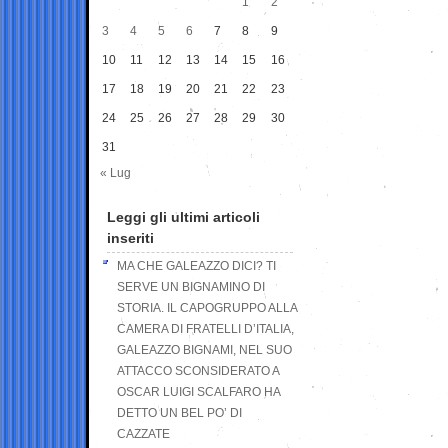
1
2
3
4
5
6
7
8
9
10
11
12
13
14
15
16
17
18
19
20
21
22
23
24
25
26
27
28
29
30
31
« Lug
Leggi gli ultimi articoli
inseriti
MA CHE GALEAZZO DICI? TI
SERVE UN BIGNAMINO DI
STORIA. IL CAPOGRUPPO ALLA
CAMERA DI FRATELLI D’ITALIA,
GALEAZZO BIGNAMI, NEL SUO
ATTACCO SCONSIDERATO A
OSCAR LUIGI SCALFARO HA
DETTO UN BEL PO’ DI
CAZZATE