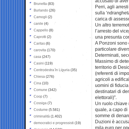
accusato di aver
Brunetta
(83)
Perri, agli arrest
Burlando
(26)
sulla ‘ndranghet
Camogli
(2)
carica di assess
canile
(4)
Un altro terremo
Cappello
(8)
l’arresto del vic
una presunta corr
Caprotti
(2)
A Ponzoni sono c
Caritas
(6)
particolare diver
carovita
(170)
Determinati, sec
casa
(247)
Massimo di deter
Casini
(119)
territorio di Des
Centrodestra in Liguria
(35)
(referenti di imp
Chiesa
(276)
agricoli a edific
Cina
(10)
uomini di fiducia
Comune
(342)
destinatari di de
Coop
(7)
elettorali)”.
Un ruolo chiave n
Cossiga
(7)
quale, a capo di
Costume
(5.581)
somme di denaro f
criminalità
(1.402)
Duzioni è accusa
democratici e progressisti
(19)
mila euro per op