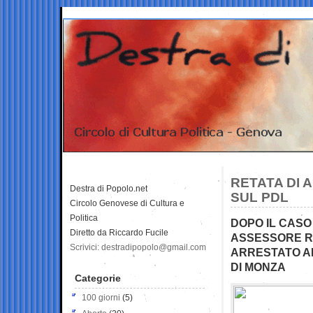
RETATA DI 
Destra di Popolo.net
SUL PDL
Circolo Genovese di Cultura e
Politica
DOPO IL CASO 
Diretto da Riccardo Fucile
ASSESSORE R
Scrivici: destradipopolo@gmail.com
ARRESTATO A
DI MONZA
Categorie
100 giorni
(5)