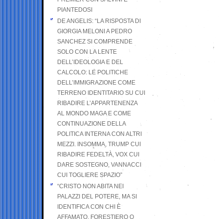
PIANTEDOSI
DE ANGELIS: “LA RISPOSTA DI
GIORGIA MELONI A PEDRO
SANCHEZ SI COMPRENDE
SOLO CON LA LENTE
DELL’IDEOLOGIA E DEL
CALCOLO: LE POLITICHE
DELL’IMMIGRAZIONE COME
TERRENO IDENTITARIO SU CUI
RIBADIRE L’APPARTENENZA
AL MONDO MAGA E COME
CONTINUAZIONE DELLA
POLITICA INTERNA CON ALTRI
MEZZI. INSOMMA, TRUMP CUI
RIBADIRE FEDELTÀ, VOX CUI
DARE SOSTEGNO, VANNACCI
CUI TOGLIERE SPAZIO”
“CRISTO NON ABITA NEI
PALAZZI DEL POTERE, MA SI
IDENTIFICA CON CHI È
AFFAMATO, FORESTIERO O