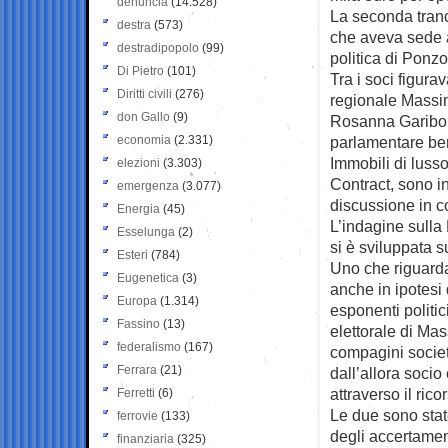
denuncia
(14.528)
La seconda tranc
destra
(573)
che aveva sede a
destradipopolo
(99)
politica di Ponzo
Di Pietro
(101)
Tra i soci figur
Diritti civili
(276)
regionale Massim
don Gallo
(9)
Rosanna Garibold
economia
(2.331)
parlamentare ber
Immobili di lusso
elezioni
(3.303)
Contract, sono in
emergenza
(3.077)
discussione in c
Energia
(45)
L’indagine sulla
Esselunga
(2)
si è sviluppata s
Esteri
(784)
Uno che riguarda 
Eugenetica
(3)
anche in ipotesi 
Europa
(1.314)
esponenti politi
Fassino
(13)
elettorale di Mas
federalismo
(167)
compagini societ
Ferrara
(21)
dall’allora socio
attraverso il rico
Ferretti
(6)
Le due sono state
ferrovie
(133)
degli accertament
finanziaria
(325)