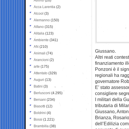
Aborto
(20)
Acca Larentia
(2)
Alcool
(3)
Alemanno
(150)
Alfano
(315)
Alitalia
(123)
Ambiente
(341)
AN
(210)
Giussano.
Animali
(74)
Altri reati conte
Arancioni
(2)
finanziamento ille
arte
(175)
Ponzoni è il sign
Attentato
(329)
regionali ha ragg
Auguri
(13)
governatore Rob
Batini
(3)
E’ stato assessor
consigliere segr
Berlusconi
(4.295)
I militari della
Bersani
(234)
tributaria di Mi
Biasotti
(12)
Giussano, Antoni
Boldrini
(4)
Brianza, Rosario 
Bossi
(1.221)
dell’Edilizia co
Brambilla
(38)