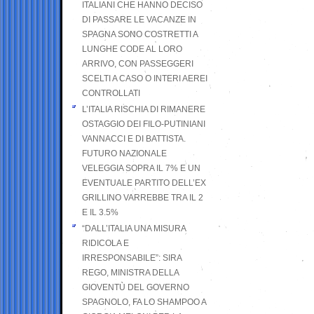
ITALIANI CHE HANNO DECISO
DI PASSARE LE VACANZE IN
SPAGNA SONO COSTRETTI A
LUNGHE CODE AL LORO
ARRIVO, CON PASSEGGERI
SCELTI A CASO O INTERI AEREI
CONTROLLATI
L’ITALIA RISCHIA DI RIMANERE
OSTAGGIO DEI FILO-PUTINIANI
VANNACCI E DI BATTISTA.
FUTURO NAZIONALE
VELEGGIA SOPRA IL 7% E UN
EVENTUALE PARTITO DELL’EX
GRILLINO VARREBBE TRA IL 2
E IL 3.5%
“DALL’ITALIA UNA MISURA
RIDICOLA E
IRRESPONSABILE”: SIRA
REGO, MINISTRA DELLA
GIOVENTÙ DEL GOVERNO
SPAGNOLO, FA LO SHAMPOO A