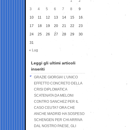
1
2
3
4
5
6
7
8
9
10
11
12
13
14
15
16
17
18
19
20
21
22
23
24
25
26
27
28
29
30
31
« Lug
Leggi gli ultimi articoli
inseriti
GRAZIE GIORGIA! L’UNICO
EFFETTO CONCRETO DELLA
CRISI DIPLOMATICA
SCATENATA DA MELONI
CONTRO SANCHEZ PER IL
CASO CEUTA? ORA CHE
ANCHE MADRID HA SOSPESO
SCHENGEN PER CHI ARRIVA
DAL NOSTRO PAESE, GLI