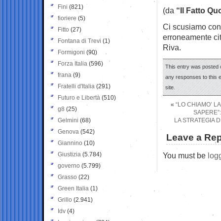
Fini
(821)
(da
“Il Fatto Qu
fioriere
(5)
Ci scusiamo con 
Fitto
(27)
erroneamente ci
Fontana di Trevi
(1)
Riva.
Formigoni
(90)
Forza Italia
(596)
This entry was posted 
frana
(9)
any responses to this 
Fratelli d'Italia
(291)
site.
Futuro e Libertà
(510)
«
“LO CHIAMO’ L
g8
(25)
SAPERE”:
Gelmini
(68)
LA STRATEGIA 
Genova
(542)
Leave a Rep
Giannino
(10)
Giustizia
(5.784)
You must be
log
governo
(5.799)
Grasso
(22)
Green Italia
(1)
Grillo
(2.941)
Idv
(4)