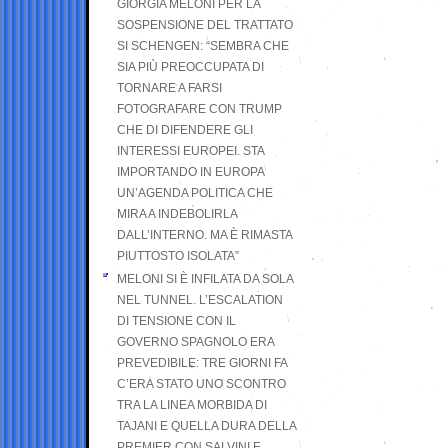
GIORGIA MELONI PER LA
SOSPENSIONE DEL TRATTATO
SI SCHENGEN: “SEMBRA CHE
SIA PIÙ PREOCCUPATA DI
TORNARE A FARSI
FOTOGRAFARE CON TRUMP
CHE DI DIFENDERE GLI
INTERESSI EUROPEI. STA
IMPORTANDO IN EUROPA
UN’AGENDA POLITICA CHE
MIRA A INDEBOLIRLA
DALL’INTERNO. MA È RIMASTA
PIUTTOSTO ISOLATA”
MELONI SI È INFILATA DA SOLA
NEL TUNNEL. L’ESCALATION
DI TENSIONE CON IL
GOVERNO SPAGNOLO ERA
PREVEDIBILE: TRE GIORNI FA
C’ERA STATO UNO SCONTRO
TRA LA LINEA MORBIDA DI
TAJANI E QUELLA DURA DELLA
PREMIER CON SALVINI E