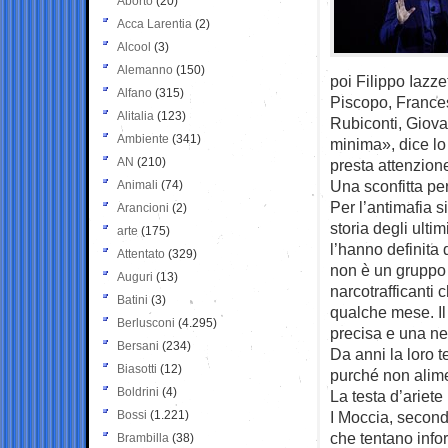
Aborto
(20)
Acca Larentia
(2)
Alcool
(3)
Alemanno
(150)
poi Filippo Iazz
Alfano
(315)
Piscopo, France
Alitalia
(123)
Rubiconti, Giova
Ambiente
(341)
minima», dice lo
AN
(210)
presta attenzion
Una sconfitta per
Animali
(74)
Per l’antimafia si
Arancioni
(2)
storia degli ulti
arte
(175)
l’hanno definita
Attentato
(329)
non è un gruppo c
Auguri
(13)
narcotrafficanti c
Batini
(3)
qualche mese. Il 
Berlusconi
(4.295)
precisa e una neg
Bersani
(234)
Da anni la loro t
Biasotti
(12)
purché non alime
Boldrini
(4)
La testa d’ariete
Bossi
(1.221)
I Moccia, secondo
che tentano infor
Brambilla
(38)