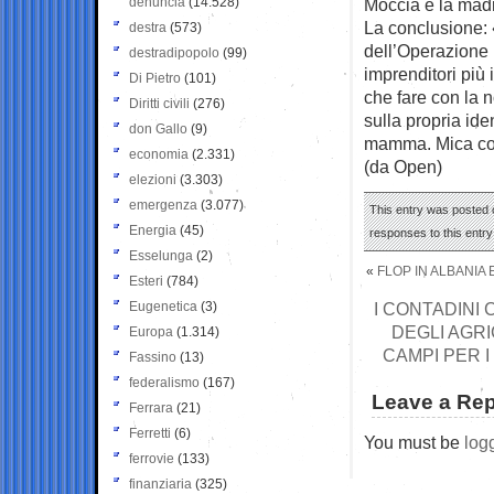
denuncia
(14.528)
Moccia e la mad
La conclusione:
destra
(573)
dell’Operazione 
destradipopolo
(99)
imprenditori più 
Di Pietro
(101)
che fare con la 
Diritti civili
(276)
sulla propria ide
don Gallo
(9)
mamma. Mica con
economia
(2.331)
(da Open)
elezioni
(3.303)
emergenza
(3.077)
This entry was posted o
Energia
(45)
responses to this entr
Esselunga
(2)
«
FLOP IN ALBANIA 
Esteri
(784)
Eugenetica
(3)
I CONTADINI 
DEGLI AGRI
Europa
(1.314)
CAMPI PER 
Fassino
(13)
federalismo
(167)
Leave a Rep
Ferrara
(21)
Ferretti
(6)
You must be
log
ferrovie
(133)
finanziaria
(325)