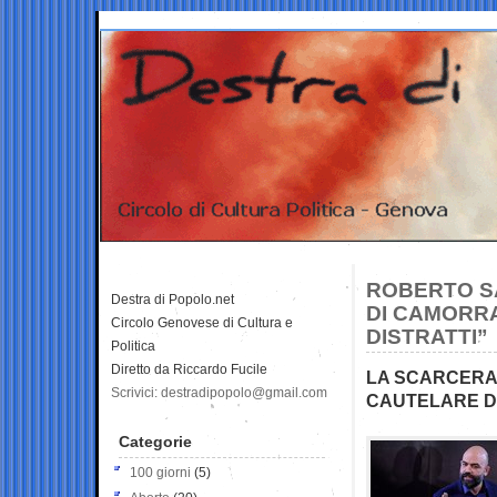
ROBERTO S
Destra di Popolo.net
DI CAMORR
Circolo Genovese di Cultura e
DISTRATTI”
Politica
Diretto da Riccardo Fucile
LA SCARCERAZ
Scrivici: destradipopolo@gmail.com
CAUTELARE DI
Categorie
100 giorni
(5)