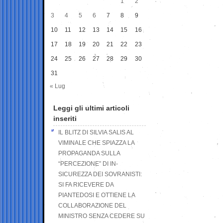
1
2
3
4
5
6
7
8
9
10
11
12
13
14
15
16
17
18
19
20
21
22
23
24
25
26
27
28
29
30
31
« Lug
Leggi gli ultimi articoli
inseriti
IL BLITZ DI SILVIA SALIS AL
VIMINALE CHE SPIAZZA LA
PROPAGANDA SULLA
“PERCEZIONE” DI IN-
SICUREZZA DEI SOVRANISTI:
SI FA RICEVERE DA
PIANTEDOSI E OTTIENE LA
COLLABORAZIONE DEL
MINISTRO SENZA CEDERE SU