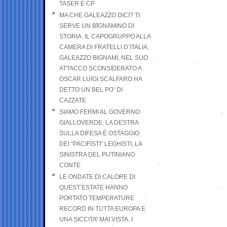
TASER E CP
MA CHE GALEAZZO DICI? TI
SERVE UN BIGNAMINO DI
STORIA. IL CAPOGRUPPO ALLA
CAMERA DI FRATELLI D’ITALIA,
GALEAZZO BIGNAMI, NEL SUO
ATTACCO SCONSIDERATO A
OSCAR LUIGI SCALFARO HA
DETTO UN BEL PO’ DI
CAZZATE
SIAMO FERMI AL GOVERNO
GIALLOVERDE: LA DESTRA
SULLA DIFESA È OSTAGGIO
DEI “PACIFISTI” LEGHISTI, LA
SINISTRA DEL PUTINIANO
CONTE
LE ONDATE DI CALORE DI
QUEST’ESTATE HANNO
PORTATO TEMPERATURE
RECORD IN TUTTA EUROPA E
UNA SICCITA’ MAI VISTA. I