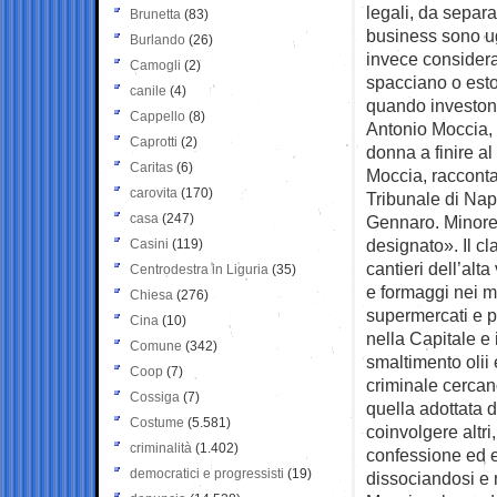
legali, da separa
Brunetta
(83)
business sono ugu
Burlando
(26)
invece considera
Camogli
(2)
spacciano o esto
canile
(4)
quando investono
Cappello
(8)
Antonio Moccia, 
Caprotti
(2)
donna a finire al
Caritas
(6)
Moccia, racconta
carovita
(170)
Tribunale di Nap
casa
(247)
Gennaro. Minore 
designato». Il cl
Casini
(119)
cantieri dell’alta
Centrodestra in Liguria
(35)
e formaggi nei me
Chiesa
(276)
supermercati e pe
Cina
(10)
nella Capitale e 
Comune
(342)
smaltimento olii 
Coop
(7)
criminale cercano
Cossiga
(7)
quella adottata d
Costume
(5.581)
coinvolgere altri,
criminalità
(1.402)
confessione ed e
democratici e progressisti
(19)
dissociandosi e 