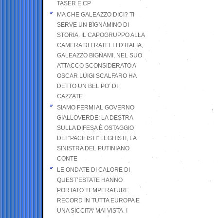
TASER E CP
MA CHE GALEAZZO DICI? TI
SERVE UN BIGNAMINO DI
STORIA. IL CAPOGRUPPO ALLA
CAMERA DI FRATELLI D’ITALIA,
GALEAZZO BIGNAMI, NEL SUO
ATTACCO SCONSIDERATO A
OSCAR LUIGI SCALFARO HA
DETTO UN BEL PO’ DI
CAZZATE
SIAMO FERMI AL GOVERNO
GIALLOVERDE: LA DESTRA
SULLA DIFESA È OSTAGGIO
DEI “PACIFISTI” LEGHISTI, LA
SINISTRA DEL PUTINIANO
CONTE
LE ONDATE DI CALORE DI
QUEST’ESTATE HANNO
PORTATO TEMPERATURE
RECORD IN TUTTA EUROPA E
UNA SICCITA’ MAI VISTA. I