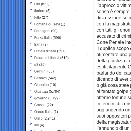
Fini
(821)
l’approccio vitti
fioriere
(5)
senso è sempre l
discussione su un
Fitto
(27)
con la magistratu
Fontana di Trevi
(1)
con tutti gli on
Formigoni
(90)
accusato di crim
Forza Italia
(596)
Corte Penale Inte
frana
(9)
il duplice scopo
Fratelli d'Italia
(291)
alimentare una p
Futuro e Libertà
(510)
della giustizia i
g8
(25)
esplicitamente Gi
Gelmini
(68)
parlando del cas
Genova
(542)
dicendo di averl
o già cosa state
Giannino
(10)
al tentato golpe 
Giustizia
(5.784)
alterne fortune s
governo
(5.799)
in termini di con
Grasso
(22)
aggiungendo un e
Green Italia
(1)
suoi oppositori 
Grillo
(2.941)
della magistratu
Idv
(4)
l’annuncio di un 