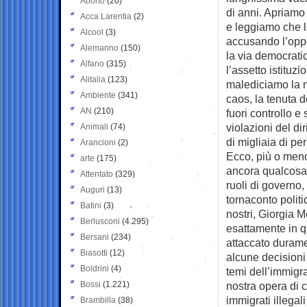
Aborto
(20)
di anni. Apriamo
Acca Larentia
(2)
e leggiamo che l
Alcool
(3)
accusando l’oppo
Alemanno
(150)
la via democrati
Alfano
(315)
l’assetto istituz
Alitalia
(123)
malediciamo la no
Ambiente
(341)
caos, la tenuta d
AN
(210)
fuori controllo e
violazioni del di
Animali
(74)
di migliaia di pe
Arancioni
(2)
Ecco, più o meno
arte
(175)
ancora qualcosa e
Attentato
(329)
ruoli di governo
Auguri
(13)
tornaconto polit
Batini
(3)
nostri, Giorgia 
Berlusconi
(4.295)
esattamente in q
Bersani
(234)
attaccato durame
Biasotti
(12)
alcune decisioni
Boldrini
(4)
temi dell’immigr
Bossi
(1.221)
nostra opera di c
immigrati illegal
Brambilla
(38)