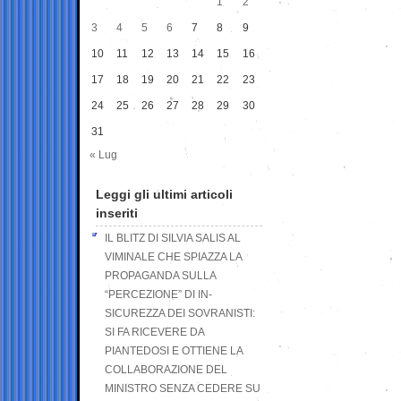
1
2
3
4
5
6
7
8
9
10
11
12
13
14
15
16
17
18
19
20
21
22
23
24
25
26
27
28
29
30
31
« Lug
Leggi gli ultimi articoli
inseriti
IL BLITZ DI SILVIA SALIS AL
VIMINALE CHE SPIAZZA LA
PROPAGANDA SULLA
“PERCEZIONE” DI IN-
SICUREZZA DEI SOVRANISTI:
SI FA RICEVERE DA
PIANTEDOSI E OTTIENE LA
COLLABORAZIONE DEL
MINISTRO SENZA CEDERE SU