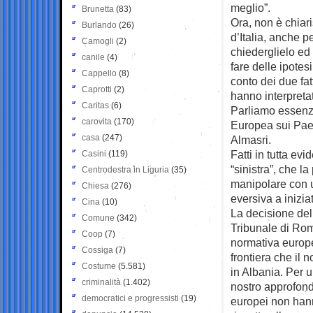
meglio”.
Brunetta
(83)
Ora, non è chiari
Burlando
(26)
d’Italia, anche p
Camogli
(2)
chiederglielo ed 
canile
(4)
fare delle ipote
Cappello
(8)
conto dei due fatt
Caprotti
(2)
hanno interpretat
Caritas
(6)
Parliamo essenzi
carovita
(170)
Europea sui Paesi
casa
(247)
Almasri.
Fatti in tutta ev
Casini
(119)
“sinistra”, che l
Centrodestra in Liguria
(35)
manipolare con u
Chiesa
(276)
eversiva a iniziat
Cina
(10)
La decisione del
Comune
(342)
Tribunale di Rom
Coop
(7)
normativa europea
Cossiga
(7)
frontiera che il n
Costume
(5.581)
in Albania. Per 
criminalità
(1.402)
nostro approfondi
democratici e progressisti
(19)
europei non hanno