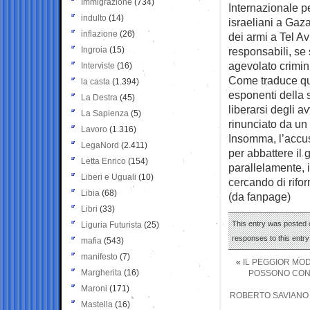
Immigrazione
(734)
Internazionale pe
indulto
(14)
israeliani a Gaza
inflazione
(26)
dei armi a Tel A
Ingroia
(15)
responsabili, se 
agevolato crimini
Interviste
(16)
Come traduce que
la casta
(1.394)
esponenti della 
La Destra
(45)
liberarsi degli a
La Sapienza
(5)
rinunciato da un
Lavoro
(1.316)
Insomma, l’accus
LegaNord
(2.411)
per abbattere il
Letta Enrico
(154)
parallelamente, i
Liberi e Uguali
(10)
cercando di rifor
Libia
(68)
(da fanpage)
Libri
(33)
This entry was posted o
Liguria Futurista
(25)
responses to this entr
mafia
(543)
manifesto
(7)
«
IL PEGGIOR MOD
Margherita
(16)
POSSONO CONSE
Maroni
(171)
ROBERTO SAVIANO 
Mastella
(16)