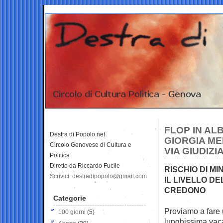
FLOP IN AL
Destra di Popolo.net
GIORGIA ME
Circolo Genovese di Cultura e
VIA GIUDIZI
Politica
Diretto da Riccardo Fucile
RISCHIO DI M
Scrivici: destradipopolo@gmail.com
IL LIVELLO DE
CREDONO
Categorie
Proviamo a fare 
100 giorni
(5)
lunghissima vaca