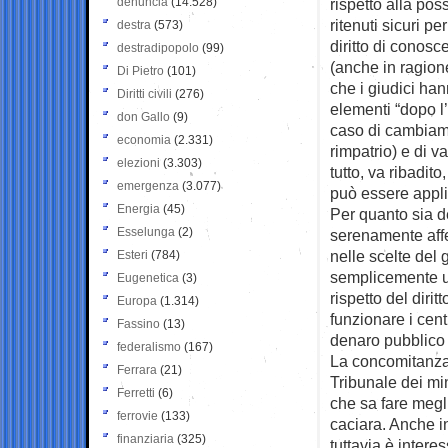
denuncia
(14.528)
rispetto alla pos
ritenuti sicuri p
destra
(573)
diritto di conosce
destradipopolo
(99)
(anche in ragion
Di Pietro
(101)
che i giudici han
Diritti civili
(276)
elementi “dopo l
don Gallo
(9)
caso di cambiame
economia
(2.331)
rimpatrio) e di va
elezioni
(3.303)
tutto, va ribadit
emergenza
(3.077)
può essere appli
Energia
(45)
Per quanto sia d
Esselunga
(2)
serenamente affe
nelle scelte del 
Esteri
(784)
semplicemente u
Eugenetica
(3)
rispetto del diri
Europa
(1.314)
funzionare i cent
Fassino
(13)
denaro pubblico 
federalismo
(167)
La concomitanza 
Ferrara
(21)
Tribunale dei min
Ferretti
(6)
che sa fare megli
ferrovie
(133)
caciara. Anche i
finanziaria
(325)
tuttavia è inter