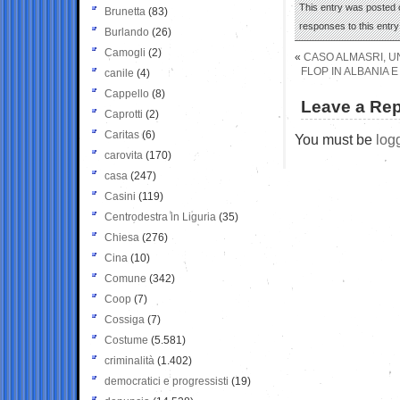
This entry was posted o
Brunetta
(83)
responses to this entr
Burlando
(26)
Camogli
(2)
«
CASO ALMASRI, U
FLOP IN ALBANIA 
canile
(4)
Cappello
(8)
Leave a Rep
Caprotti
(2)
Caritas
(6)
You must be
log
carovita
(170)
casa
(247)
Casini
(119)
Centrodestra in Liguria
(35)
Chiesa
(276)
Cina
(10)
Comune
(342)
Coop
(7)
Cossiga
(7)
Costume
(5.581)
criminalità
(1.402)
democratici e progressisti
(19)