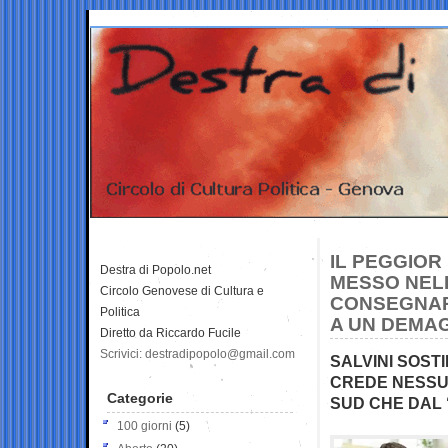
IL PEGGIOR
Destra di Popolo.net
MESSO NELL
Circolo Genovese di Cultura e
CONSEGNARE
Politica
A UN DEMA
Diretto da Riccardo Fucile
Scrivici: destradipopolo@gmail.com
SALVINI SOST
CREDE NESSU
Categorie
SUD CHE DAL 
100 giorni
(5)