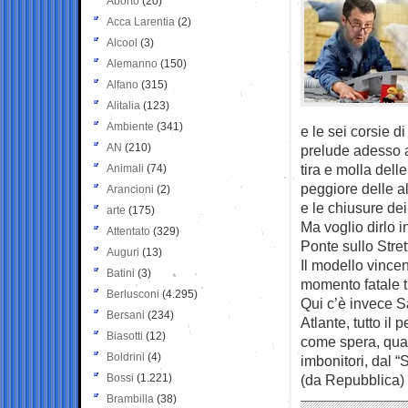
Aborto
(20)
Acca Larentia
(2)
Alcool
(3)
Alemanno
(150)
Alfano
(315)
Alitalia
(123)
Ambiente
(341)
e le sei corsie di
AN
(210)
prelude adesso al
tira e molla dell
Animali
(74)
peggiore delle al
Arancioni
(2)
e le chiusure dei 
arte
(175)
Ma voglio dirlo 
Attentato
(329)
Ponte sullo Stret
Auguri
(13)
Il modello vincen
Batini
(3)
momento fatale t
Berlusconi
(4.295)
Qui c’è invece Sa
Bersani
(234)
Atlante, tutto i
Biasotti
(12)
come spera, quat
Boldrini
(4)
imbonitori, dal “
Bossi
(1.221)
(da Repubblica)
Brambilla
(38)