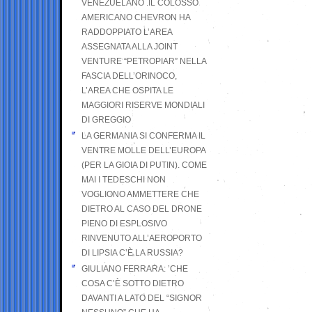
VENEZUELANO .IL COLOSSO
AMERICANO CHEVRON HA
RADDOPPIATO L’AREA
ASSEGNATA ALLA JOINT
VENTURE “PETROPIAR” NELLA
FASCIA DELL’ORINOCO,
L’AREA CHE OSPITA LE
MAGGIORI RISERVE MONDIALI
DI GREGGIO
LA GERMANIA SI CONFERMA IL
VENTRE MOLLE DELL’EUROPA
(PER LA GIOIA DI PUTIN). COME
MAI I TEDESCHI NON
VOGLIONO AMMETTERE CHE
DIETRO AL CASO DEL DRONE
PIENO DI ESPLOSIVO
RINVENUTO ALL’AEROPORTO
DI LIPSIA C’È LA RUSSIA?
GIULIANO FERRARA: ’CHE
COSA C’È SOTTO DIETRO
DAVANTI A LATO DEL “SIGNOR