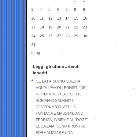
1
2
3
4
5
6
7
8
9
10
11
12
13
14
15
16
17
18
19
20
21
22
23
24
25
26
27
28
29
30
31
« Lug
Leggi gli ultimi articoli
inseriti
CE LA FARANNO QUESTA
VOLTA I PAVIDI LEGHISTI “DEL
NORD” A METTERE SOTTO
SCHIAFFO SALVINI? I
GOVERNATORI ATTILIO
FONTANA E MASSIMILIANO
FEDRIGA, INSIEME AL “DOGE”
LUCA ZAIA, SONO PRONTI A
FORMALIZZARE UNA