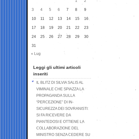
1
2
3
4
5
6
7
8
9
10
11
12
13
14
15
16
17
18
19
20
21
22
23
24
25
26
27
28
29
30
31
« Lug
Leggi gli ultimi articoli
inseriti
IL BLITZ DI SILVIA SALIS AL
VIMINALE CHE SPIAZZA LA
PROPAGANDA SULLA
“PERCEZIONE” DI IN-
SICUREZZA DEI SOVRANISTI:
SI FA RICEVERE DA
PIANTEDOSI E OTTIENE LA
COLLABORAZIONE DEL
MINISTRO SENZA CEDERE SU