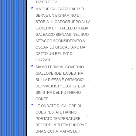
TASER E CP
MA CHE GALEAZZO DICI? TI
SERVE UN BIGNAMINO DI
STORIA. IL CAPOGRUPPO ALLA
CAMERA DI FRATELLI D’ITALIA,
GALEAZZO BIGNAMI, NEL SUO
ATTACCO SCONSIDERATO A
OSCAR LUIGI SCALFARO HA
DETTO UN BEL PO’ DI
CAZZATE
SIAMO FERMI AL GOVERNO
GIALLOVERDE: LA DESTRA
SULLA DIFESA È OSTAGGIO
DEI “PACIFISTI” LEGHISTI, LA
SINISTRA DEL PUTINIANO
CONTE
LE ONDATE DI CALORE DI
QUEST’ESTATE HANNO
PORTATO TEMPERATURE
RECORD IN TUTTA EUROPA E
UNA SICCITA’ MAI VISTA. I