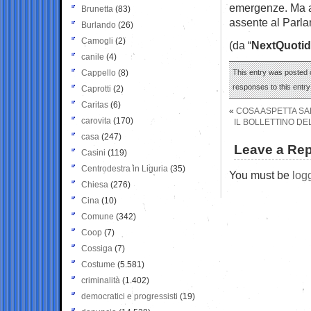
emergenze. Ma al
Brunetta
(83)
assente al Parlam
Burlando
(26)
Camogli
(2)
(da “
NextQuotid
canile
(4)
Cappello
(8)
This entry was posted o
responses to this entr
Caprotti
(2)
Caritas
(6)
«
COSA ASPETTA SA
carovita
(170)
IL BOLLETTINO DEL
casa
(247)
Leave a Rep
Casini
(119)
Centrodestra in Liguria
(35)
You must be
log
Chiesa
(276)
Cina
(10)
Comune
(342)
Coop
(7)
Cossiga
(7)
Costume
(5.581)
criminalità
(1.402)
democratici e progressisti
(19)