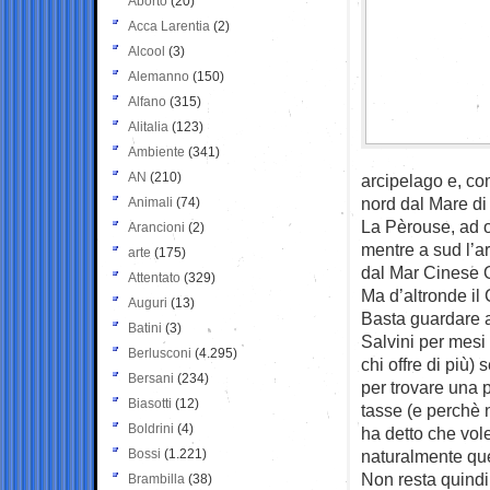
Aborto
(20)
Acca Larentia
(2)
Alcool
(3)
Alemanno
(150)
Alfano
(315)
Alitalia
(123)
Ambiente
(341)
AN
(210)
arcipelago e, co
nord dal Mare di
Animali
(74)
La Pèrouse, ad o
Arancioni
(2)
mentre a sud l’a
arte
(175)
dal Mar Cinese O
Attentato
(329)
Ma d’altronde il
Auguri
(13)
Basta guardare a
Batini
(3)
Salvini per mesi 
Berlusconi
(4.295)
chi offre di più)
Bersani
(234)
per trovare una 
Biasotti
(12)
tasse (e perchè n
Boldrini
(4)
ha detto che vole
Bossi
(1.221)
naturalmente que
Non resta quindi
Brambilla
(38)