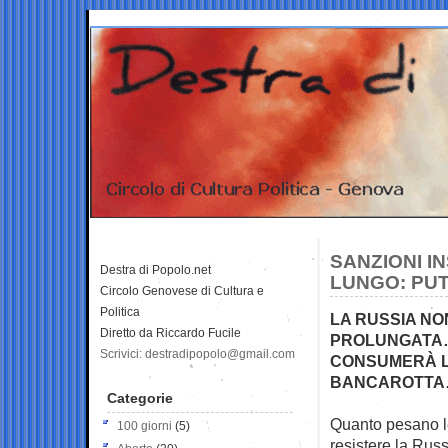
SANZIONI I
Destra di Popolo.net
LUNGO: PUT
Circolo Genovese di Cultura e
Politica
LA RUSSIA N
Diretto da Riccardo Fucile
PROLUNGATA…
Scrivici: destradipopolo@gmail.com
CONSUMERÀ LE
BANCAROTTA…
Categorie
Quanto pesano l
100 giorni
(5)
resistere la
Russ