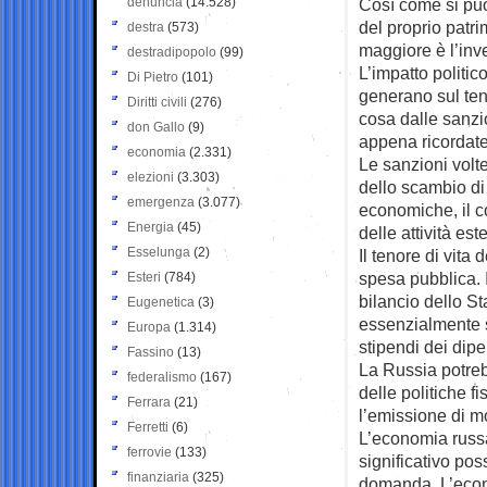
denuncia
(14.528)
Così come si può
del proprio patri
destra
(573)
maggiore è l’inve
destradipopolo
(99)
L’impatto politi
Di Pietro
(101)
generano sul ten
Diritti civili
(276)
cosa dalle sanzio
don Gallo
(9)
appena ricordate,
economia
(2.331)
Le sanzioni volt
elezioni
(3.303)
dello scambio di
emergenza
(3.077)
economiche, il c
Energia
(45)
delle attività est
Esselunga
(2)
Il tenore di vit
spesa pubblica. I
Esteri
(784)
bilancio dello Sta
Eugenetica
(3)
essenzialmente s
Europa
(1.314)
stipendi dei dipe
Fassino
(13)
La Russia potreb
federalismo
(167)
delle politiche 
Ferrara
(21)
l’emissione di m
Ferretti
(6)
L’economia russa 
ferrovie
(133)
significativo pos
finanziaria
(325)
domanda. L’econo