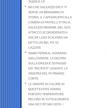
TASER E CP
MA CHE GALEAZZO DICI? TI
SERVE UN BIGNAMINO DI
STORIA. IL CAPOGRUPPO ALLA
CAMERA DI FRATELLI D’ITALIA,
GALEAZZO BIGNAMI, NEL SUO
ATTACCO SCONSIDERATO A
OSCAR LUIGI SCALFARO HA
DETTO UN BEL PO’ DI
CAZZATE
SIAMO FERMI AL GOVERNO
GIALLOVERDE: LA DESTRA
SULLA DIFESA È OSTAGGIO
DEI “PACIFISTI” LEGHISTI, LA
SINISTRA DEL PUTINIANO
CONTE
LE ONDATE DI CALORE DI
QUEST’ESTATE HANNO
PORTATO TEMPERATURE
RECORD IN TUTTA EUROPA E
UNA SICCITA’ MAI VISTA. I