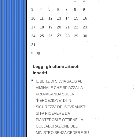
1
2
3
4
5
6
7
8
9
10
11
12
13
14
15
16
17
18
19
20
21
22
23
24
25
26
27
28
29
30
31
« Lug
Leggi gli ultimi articoli
inseriti
IL BLITZ DI SILVIA SALIS AL
VIMINALE CHE SPIAZZA LA
PROPAGANDA SULLA
“PERCEZIONE” DI IN-
SICUREZZA DEI SOVRANISTI:
SI FA RICEVERE DA
PIANTEDOSI E OTTIENE LA
COLLABORAZIONE DEL
MINISTRO SENZA CEDERE SU