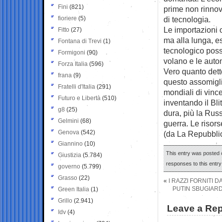
Fini
(821)
prime non rinnova
fioriere
(5)
di tecnologia.
Le importazioni 
Fitto
(27)
ma alla lunga, es
Fontana di Trevi
(1)
tecnologico poss
Formigoni
(90)
volano e le auto
Forza Italia
(596)
Vero quanto dett
frana
(9)
questo assomigli
Fratelli d'Italia
(291)
mondiali di vinc
Futuro e Libertà
(510)
inventando il Bli
g8
(25)
dura, più la Rus
Gelmini
(68)
guerra. Le risors
Genova
(542)
(da La Repubbli
Giannino
(10)
This entry was posted 
Giustizia
(5.784)
responses to this entr
governo
(5.799)
Grasso
(22)
«
I RAZZI FORNITI
PUTIN SBUGIARDA
Green Italia
(1)
Grillo
(2.941)
Leave a Rep
Idv
(4)