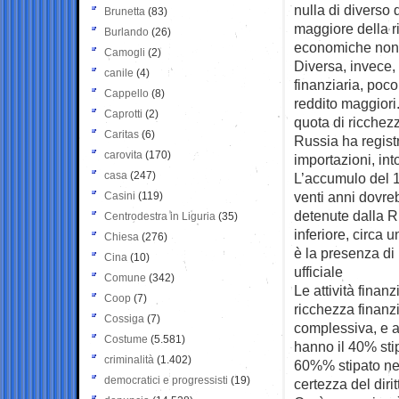
nulla di diverso
Brunetta
(83)
maggiore della ri
Burlando
(26)
economiche non 
Camogli
(2)
Diversa, invece, 
canile
(4)
finanziaria, poco 
Cappello
(8)
reddito maggiori.
Caprotti
(2)
quota di ricchez
Caritas
(6)
Russia ha regist
carovita
(170)
importazioni, int
casa
(247)
L’accumulo del 1
venti anni dovreb
Casini
(119)
detenute dalla Ru
Centrodestra in Liguria
(35)
inferiore, circa 
Chiesa
(276)
è la presenza di
Cina
(10)
ufficiale
Comune
(342)
Le attività finan
Coop
(7)
ricchezza finanz
Cossiga
(7)
complessiva, e a
Costume
(5.581)
hanno il 40% stip
criminalità
(1.402)
60%% stipato nei
democratici e progressisti
(19)
certezza del diri