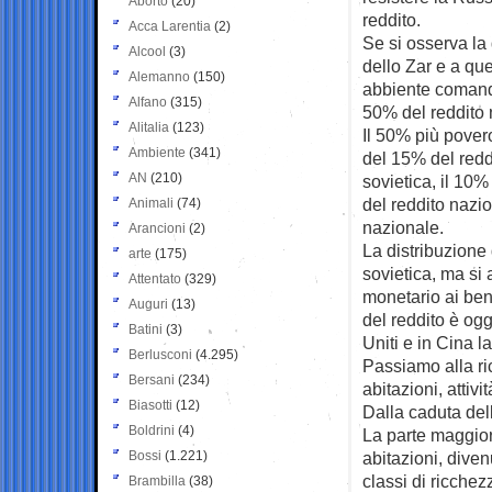
Aborto
(20)
reddito.
Acca Larentia
(2)
Se si osserva la 
Alcool
(3)
dello Zar e a que
Alemanno
(150)
abbiente comand
Alfano
(315)
50% del reddito 
Alitalia
(123)
Il 50% più pov
Ambiente
(341)
del 15% del redd
AN
(210)
sovietica, il 10
del reddito nazi
Animali
(74)
nazionale.
Arancioni
(2)
La distribuzione
arte
(175)
sovietica, ma si
Attentato
(329)
monetario ai ben
Auguri
(13)
del reddito è og
Batini
(3)
Uniti e in Cina l
Berlusconi
(4.295)
Passiamo alla ric
Bersani
(234)
abitazioni, attivi
Biasotti
(12)
Dalla caduta del
Boldrini
(4)
La parte maggior
Bossi
(1.221)
abitazioni, diven
classi di ricche
Brambilla
(38)