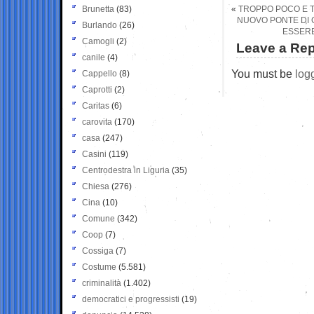
Brunetta
(83)
«
TROPPO POCO E 
NUOVO PONTE DI G
Burlando
(26)
ESSERE
Camogli
(2)
Leave a Rep
canile
(4)
You must be
log
Cappello
(8)
Caprotti
(2)
Caritas
(6)
carovita
(170)
casa
(247)
Casini
(119)
Centrodestra in Liguria
(35)
Chiesa
(276)
Cina
(10)
Comune
(342)
Coop
(7)
Cossiga
(7)
Costume
(5.581)
criminalità
(1.402)
democratici e progressisti
(19)