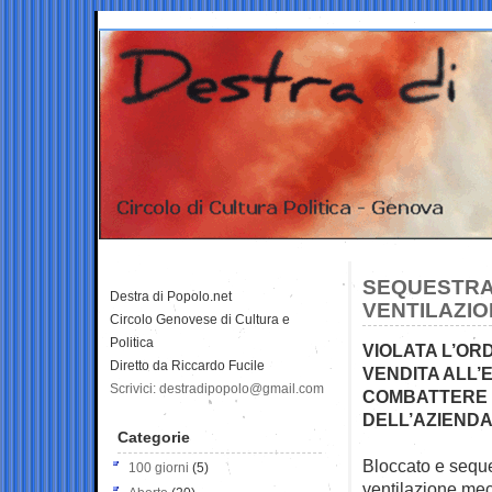
SEQUESTRAT
Destra di Popolo.net
VENTILAZIO
Circolo Genovese di Cultura e
Politica
VIOLATA L’OR
Diretto da Riccardo Fucile
VENDITA ALL’
Scrivici: destradipopolo@gmail.com
COMBATTERE I
DELL’AZIENDA
Categorie
Bloccato e seque
100 giorni
(5)
ventilazione
mec