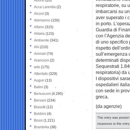
Aborto
(20)
respiratorie, su 
Acca Larentia
(2)
imbarcarsi su un 
Alcool
(3)
aver superato i c
Alemanno
(150)
in porto. L’opera
Alfano
(315)
Guardia di Finan
Alitalia
(123)
con l’Agenzia d
Ambiente
(341)
di uno specifico p
AN
(210)
rispetto dell’ord
sull’emergenza c
Animali
(74)
determinati disp
Arancioni
(2)
Sequestrati 1.840
arte
(175)
respiratoria) da u
Attentato
(329)
I dispositivi sara
Auguri
(13)
ospedalieri itali
Batini
(3)
con sede in prov
Berlusconi
(4.295)
greca.
Bersani
(234)
(da agenzie)
Biasotti
(12)
Boldrini
(4)
This entry was posted 
Bossi
(1.221)
responses to this entr
Brambilla
(38)