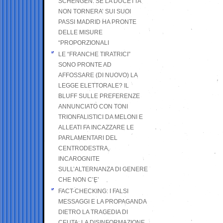
SCHENGEN. SE LA DUCETTA
NON TORNERA’ SUI SUOI
PASSI MADRID HA PRONTE
DELLE MISURE
“PROPORZIONALI
LE “FRANCHE TIRATRICI”
SONO PRONTE AD
AFFOSSARE (DI NUOVO) LA
LEGGE ELETTORALE? IL
BLUFF SULLE PREFERENZE
ANNUNCIATO CON TONI
TRIONFALISTICI DA MELONI E
ALLEATI FA INCAZZARE LE
PARLAMENTARI DEL
CENTRODESTRA,
INCAROGNITE
SULL’ALTERNANZA DI GENERE
CHE NON C’E’
FACT-CHECKING: I FALSI
MESSAGGI E LA PROPAGANDA
DIETRO LA TRAGEDIA DI
CEUTA: LA DISINFORMAZIONE