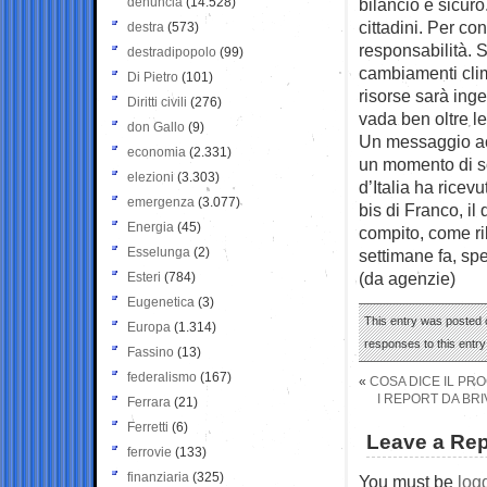
denuncia
(14.528)
bilancio è sicuro
cittadini. Per co
destra
(573)
responsabilità. 
destradipopolo
(99)
cambiamenti clima
Di Pietro
(101)
risorse sarà ing
Diritti civili
(276)
vada ben oltre le
don Gallo
(9)
Un messaggio ac
economia
(2.331)
un momento di s
elezioni
(3.303)
d’Italia ha ricev
emergenza
(3.077)
bis di Franco, il 
Energia
(45)
compito, come r
Esselunga
(2)
settimane fa, spet
(da agenzie)
Esteri
(784)
Eugenetica
(3)
This entry was posted 
Europa
(1.314)
responses to this entr
Fassino
(13)
federalismo
(167)
«
COSA DICE IL PRO
I REPORT DA BRI
Ferrara
(21)
Ferretti
(6)
Leave a Rep
ferrovie
(133)
finanziaria
(325)
You must be
log