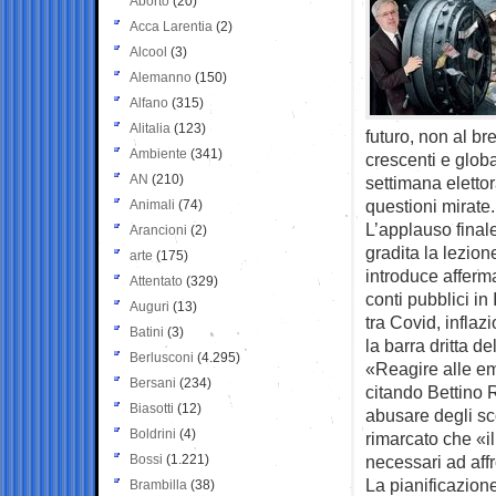
Aborto
(20)
Acca Larentia
(2)
Alcool
(3)
Alemanno
(150)
Alfano
(315)
Alitalia
(123)
futuro, non al b
Ambiente
(341)
crescenti e globa
AN
(210)
settimana elettor
questioni mirate.
Animali
(74)
L’applauso final
Arancioni
(2)
gradita la lezion
arte
(175)
introduce afferma
Attentato
(329)
conti pubblici in
Auguri
(13)
tra Covid, infla
Batini
(3)
la barra dritta del
Berlusconi
(4.295)
«Reagire alle em
Bersani
(234)
citando Bettino R
Biasotti
(12)
abusare degli sco
Boldrini
(4)
rimarcato che «il
Bossi
(1.221)
necessari ad affr
La pianificazione
Brambilla
(38)