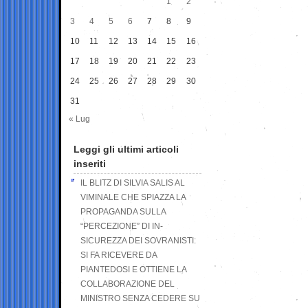
1
2
3
4
5
6
7
8
9
10
11
12
13
14
15
16
17
18
19
20
21
22
23
24
25
26
27
28
29
30
31
« Lug
Leggi gli ultimi articoli
inseriti
IL BLITZ DI SILVIA SALIS AL
VIMINALE CHE SPIAZZA LA
PROPAGANDA SULLA
“PERCEZIONE” DI IN-
SICUREZZA DEI SOVRANISTI:
SI FA RICEVERE DA
PIANTEDOSI E OTTIENE LA
COLLABORAZIONE DEL
MINISTRO SENZA CEDERE SU