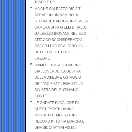
TASER E CP
MA CHE GALEAZZO DICI? TI
SERVE UN BIGNAMINO DI
STORIA. IL CAPOGRUPPO ALLA
CAMERA DI FRATELLI D’ITALIA,
GALEAZZO BIGNAMI, NEL SUO
ATTACCO SCONSIDERATO A
OSCAR LUIGI SCALFARO HA
DETTO UN BEL PO’ DI
CAZZATE
SIAMO FERMI AL GOVERNO
GIALLOVERDE: LA DESTRA
SULLA DIFESA È OSTAGGIO
DEI “PACIFISTI” LEGHISTI, LA
SINISTRA DEL PUTINIANO
CONTE
LE ONDATE DI CALORE DI
QUEST’ESTATE HANNO
PORTATO TEMPERATURE
RECORD IN TUTTA EUROPA E
UNA SICCITA’ MAI VISTA. I