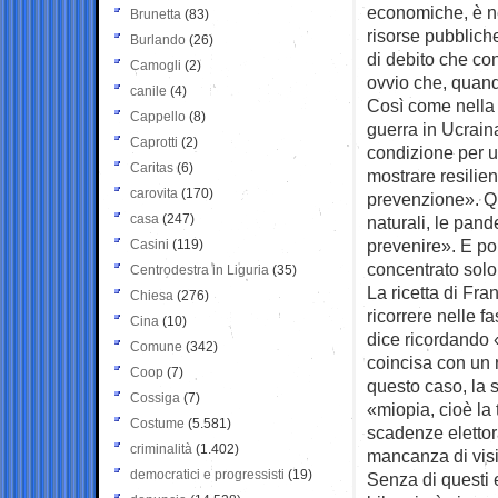
economiche, è ne
Brunetta
(83)
risorse pubbliche
Burlando
(26)
di debito che con
Camogli
(2)
ovvio che, quand
canile
(4)
Così come nella 
Cappello
(8)
guerra in Ucrain
Caprotti
(2)
condizione per u
Caritas
(6)
mostrare resilien
carovita
(170)
prevenzione». Que
casa
(247)
naturali, le pand
prevenire». E poi
Casini
(119)
concentrato solo 
Centrodestra in Liguria
(35)
La ricetta di Fra
Chiesa
(276)
ricorrere nelle f
Cina
(10)
dice ricordando 
Comune
(342)
coincisa con un r
Coop
(7)
questo caso, la s
Cossiga
(7)
«miopia, cioè la 
Costume
(5.581)
scadenze elettoral
criminalità
(1.402)
mancanza di vis
democratici e progressisti
(19)
Senza di questi 