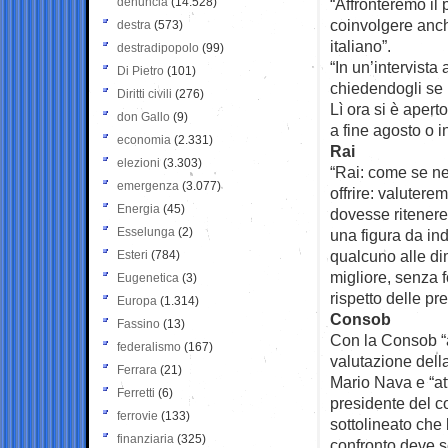
denuncia
(14.528)
“Affronteremo il
coinvolgere anch
destra
(573)
italiano”.
destradipopolo
(99)
“In un’intervista
Di Pietro
(101)
chiedendogli se 
Diritti civili
(276)
Lì ora si è apert
don Gallo
(9)
a fine agosto o i
economia
(2.331)
Rai
elezioni
(3.303)
“Rai: come se ne
emergenza
(3.077)
offrire: valuter
Energia
(45)
dovesse ritenere,
Esselunga
(2)
una figura da in
qualcuno alle di
Esteri
(784)
migliore, senza 
Eugenetica
(3)
rispetto delle pr
Europa
(1.314)
Consob
Fassino
(13)
Con la Consob “a
federalismo
(167)
valutazione dell
Ferrara
(21)
Mario Nava e “att
Ferretti
(6)
presidente del c
ferrovie
(133)
sottolineato che
finanziaria
(325)
confronto deve s