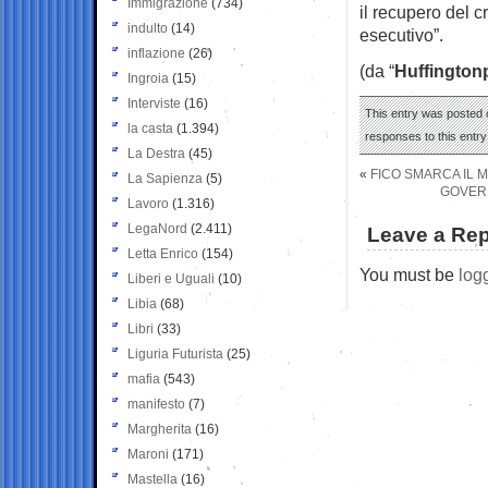
Immigrazione
(734)
il recupero del c
indulto
(14)
esecutivo”.
inflazione
(26)
(da “
Huffington
Ingroia
(15)
Interviste
(16)
This entry was posted o
la casta
(1.394)
responses to this entr
La Destra
(45)
«
FICO SMARCA IL M
La Sapienza
(5)
GOVERN
Lavoro
(1.316)
LegaNord
(2.411)
Leave a Rep
Letta Enrico
(154)
You must be
log
Liberi e Uguali
(10)
Libia
(68)
Libri
(33)
Liguria Futurista
(25)
mafia
(543)
manifesto
(7)
Margherita
(16)
Maroni
(171)
Mastella
(16)