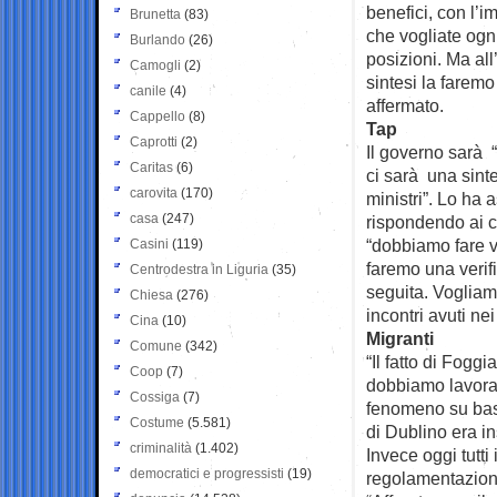
benefici, con l’
Brunetta
(83)
che vogliate ogni
Burlando
(26)
posizioni. Ma all
Camogli
(2)
sintesi la faremo 
canile
(4)
affermato.
Cappello
(8)
Tap
Caprotti
(2)
Il governo sarà “
Caritas
(6)
ci sarà una sinte
carovita
(170)
ministri”. Lo ha
casa
(247)
rispondendo ai c
“dobbiamo fare va
Casini
(119)
faremo una verifi
Centrodestra in Liguria
(35)
seguita. Vogliamo
Chiesa
(276)
incontri avuti nei
Cina
(10)
Migranti
Comune
(342)
“Il fatto di Fogg
Coop
(7)
dobbiamo lavorar
Cossiga
(7)
fenomeno su base 
Costume
(5.581)
di Dublino era in
criminalità
(1.402)
Invece oggi tutti
democratici e progressisti
(19)
regolamentazione