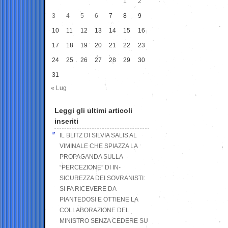
1
2
3
4
5
6
7
8
9
10
11
12
13
14
15
16
17
18
19
20
21
22
23
24
25
26
27
28
29
30
31
« Lug
Leggi gli ultimi articoli
inseriti
IL BLITZ DI SILVIA SALIS AL
VIMINALE CHE SPIAZZA LA
PROPAGANDA SULLA
“PERCEZIONE” DI IN-
SICUREZZA DEI SOVRANISTI:
SI FA RICEVERE DA
PIANTEDOSI E OTTIENE LA
COLLABORAZIONE DEL
MINISTRO SENZA CEDERE SU