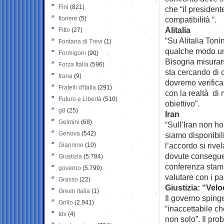
Fini
(821)
che “il president
fioriere
(5)
compatibilità “.
Alitalia
Fitto
(27)
“Su Alitalia Toni
Fontana di Trevi
(1)
qualche modo un
Formigoni
(90)
Bisogna misurars
Forza Italia
(596)
sta cercando di c
frana
(9)
dovremo verifica
Fratelli d'Italia
(291)
con la realtà di 
Futuro e Libertà
(510)
obiettivo”.
g8
(25)
Iran
Gelmini
(68)
“Sull’Iran non h
Genova
(542)
siamo disponibili
l’accordo si rive
Giannino
(10)
dovute conseguen
Giustizia
(5.784)
conferenza stamp
governo
(5.799)
valutare con i pa
Grasso
(22)
Giustizia: “Velo
Green Italia
(1)
Il governo spinge
Grillo
(2.941)
“inaccettabile ch
Idv
(4)
non solo”. Il pr