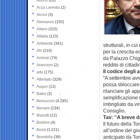
Aborto
(20)
Acca Larentia
(2)
Alcool
(3)
Alemanno
(150)
Alfano
(315)
Alitalia
(123)
Ambiente
(341)
strutturali, in c
AN
(210)
per la crescita e
da Palazzo Chigi.
Animali
(74)
reddito di cittad
Arancioni
(2)
Il codice degli 
arte
(175)
“A settembre avr
Attentato
(329)
possa sbloccare 
Auguri
(13)
rilanciare gli ap
Batini
(3)
semplificazione 
Berlusconi
(4.295)
imbrigliato da vin
Bersani
(234)
Consiglio.
Biasotti
(12)
Tav: “A breve 
Boldrini
(4)
Il futuro della T
Bossi
(1.221)
all’ordine del g
anticipato da Ton
Brambilla
(38)