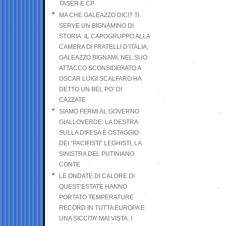
TASER E CP
MA CHE GALEAZZO DICI? TI
SERVE UN BIGNAMINO DI
STORIA. IL CAPOGRUPPO ALLA
CAMERA DI FRATELLI D’ITALIA,
GALEAZZO BIGNAMI, NEL SUO
ATTACCO SCONSIDERATO A
OSCAR LUIGI SCALFARO HA
DETTO UN BEL PO’ DI
CAZZATE
SIAMO FERMI AL GOVERNO
GIALLOVERDE: LA DESTRA
SULLA DIFESA È OSTAGGIO
DEI “PACIFISTI” LEGHISTI, LA
SINISTRA DEL PUTINIANO
CONTE
LE ONDATE DI CALORE DI
QUEST’ESTATE HANNO
PORTATO TEMPERATURE
RECORD IN TUTTA EUROPA E
UNA SICCITA’ MAI VISTA. I