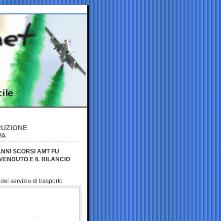
RUZIONE
VA
ANNI SCORSI AMT FU
VENDUTO E IL BILANCIO
el servizio di trasporto