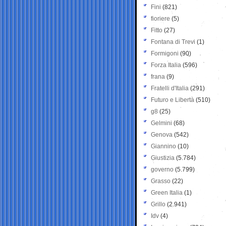
Fini
(821)
fioriere
(5)
Fitto
(27)
Fontana di Trevi
(1)
Formigoni
(90)
Forza Italia
(596)
frana
(9)
Fratelli d'Italia
(291)
Futuro e Libertà
(510)
g8
(25)
Gelmini
(68)
Genova
(542)
Giannino
(10)
Giustizia
(5.784)
governo
(5.799)
Grasso
(22)
Green Italia
(1)
Grillo
(2.941)
Idv
(4)