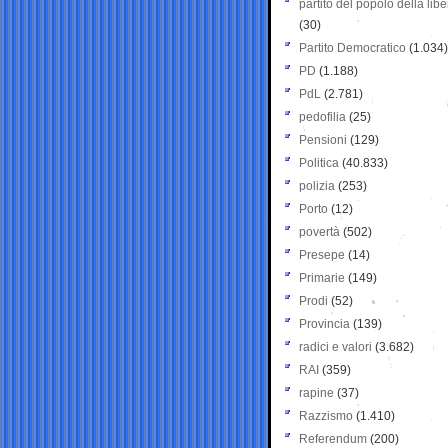
partito del popolo della libe
(30)
Partito Democratico
(1.034)
PD
(1.188)
PdL
(2.781)
pedofilia
(25)
Pensioni
(129)
Politica
(40.833)
polizia
(253)
Porto
(12)
povertà
(502)
Presepe
(14)
Primarie
(149)
Prodi
(52)
Provincia
(139)
radici e valori
(3.682)
RAI
(359)
rapine
(37)
Razzismo
(1.410)
Referendum
(200)