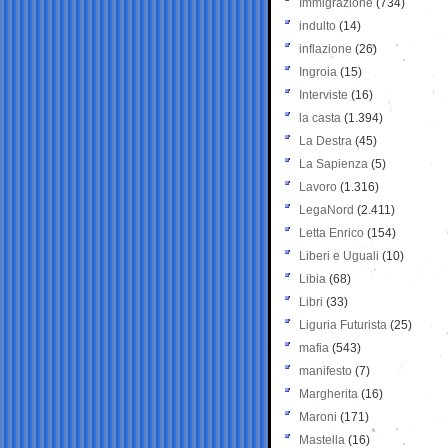
Immigrazione
(734)
indulto
(14)
inflazione
(26)
Ingroia
(15)
Interviste
(16)
la casta
(1.394)
La Destra
(45)
La Sapienza
(5)
Lavoro
(1.316)
LegaNord
(2.411)
Letta Enrico
(154)
Liberi e Uguali
(10)
Libia
(68)
Libri
(33)
Liguria Futurista
(25)
mafia
(543)
manifesto
(7)
Margherita
(16)
Maroni
(171)
Mastella
(16)