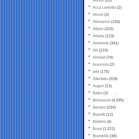
Aborto
(20)
Acca Larentia
(2)
Alcool
(3)
Alemanno
(150)
Alfano
(315)
Alitalia
(123)
Ambiente
(341)
AN
(210)
Animali
(74)
Arancioni
(2)
arte
(175)
Attentato
(329)
Auguri
(13)
Batini
(3)
Berlusconi
(4.295)
Bersani
(234)
Biasotti
(12)
Boldrini
(4)
Bossi
(1.221)
Brambilla
(38)