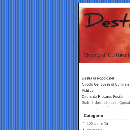
Destra di Popolo.net
Circolo Genovese di Cultura e
Politica
Diretto da Riccardo Fucile
Scrivici: destradipopolo@gma
Categorie
100 giorni
(5)