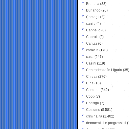
Brunetta
(83)
Burlando
(26)
Camogli
(2)
canile
(4)
Cappello
(8)
Caprotti
(2)
Caritas
(6)
carovita
(170)
casa
(247)
Casini
(119)
Centrodestra in Liguria
(35
Chiesa
(276)
Cina
(10)
Comune
(342)
Coop
(7)
Cossiga
(7)
Costume
(5.581)
criminalità
(1.402)
democratici e progressisti
(