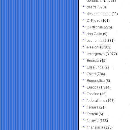
denuncia
(14.528)
destra
(573)
destradipopolo
(99)
Di Pietro
(101)
Diritti civili
(276)
don Gallo
(9)
economia
(2.331)
elezioni
(3.303)
emergenza
(3.077)
Energia
(45)
Esselunga
(2)
Esteri
(784)
Eugenetica
(3)
Europa
(1.314)
Fassino
(13)
federalismo
(167)
Ferrara
(21)
Ferretti
(6)
ferrovie
(133)
finanziaria
(325)