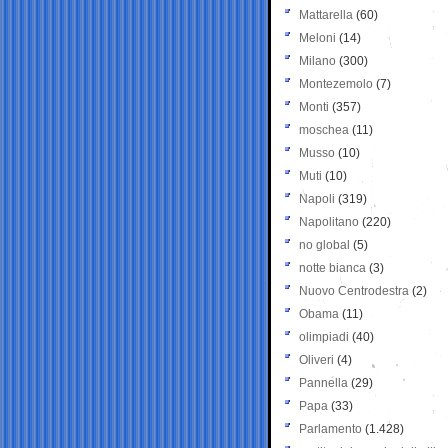
Mattarella
(60)
Meloni
(14)
Milano
(300)
Montezemolo
(7)
Monti
(357)
moschea
(11)
Musso
(10)
Muti
(10)
Napoli
(319)
Napolitano
(220)
no global
(5)
notte bianca
(3)
Nuovo Centrodestra
(2)
Obama
(11)
olimpiadi
(40)
Oliveri
(4)
Pannella
(29)
Papa
(33)
Parlamento
(1.428)