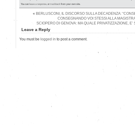
You can
leave a response
, or
trackback
from your own site.
«
BERLUSCONI, IL DISCORSO SULLA DECADENZA: “CONS
CONSEGNANDO VOI STESSI ALLA MAGISTR
SCIOPERO DI GENOVA: MA QUALE PRIVATIZZAZIONE, E’
Leave a Reply
You must be
logged in
to post a comment.