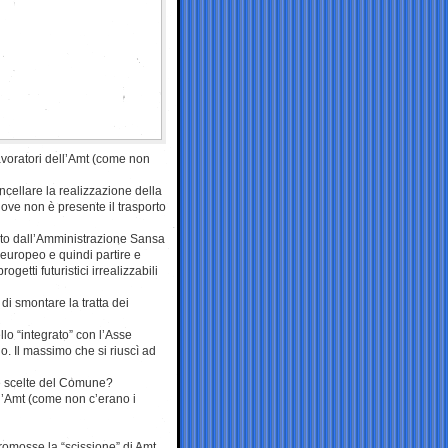
lavoratori dell’Amt (come non
ncellare la realizzazione della
dove non è presente il trasporto
osto dall’Amministrazione Sansa
 europeo e quindi partire e
etti futuristici irrealizzabili
di smontare la tratta dei
lo “integrato” con l’Asse
. Il massimo che si riuscì ad
le scelte del Comune?
ll’Amt (come non c’erano i
promosse la “scissione” di Amt