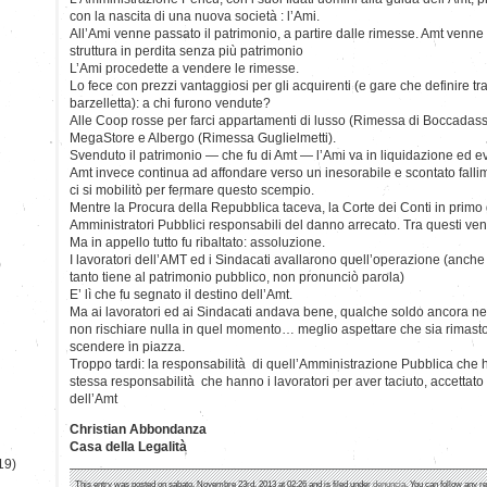
con la nascita di una nuova società : l’Ami.
All’Ami venne passato il patrimonio, a partire dalle rimesse. Amt venn
struttura in perdita senza più patrimonio
L’Ami procedette a vendere le rimesse.
Lo fece con prezzi vantaggiosi per gli acquirenti (e gare che definire t
barzelletta): a chi furono vendute?
Alle Coop rosse per farci appartamenti di lusso (Rimessa di Boccada
MegaStore e Albergo (Rimessa Guglielmetti).
Svenduto il patrimonio — che fu di Amt — l’Ami va in liquidazione ed e
Amt invece continua ad affondare verso un inesorabile e scontato falli
ci si mobilitò per fermare questo scempio.
Mentre la Procura della Repubblica taceva, la Corte dei Conti in prim
Amministratori Pubblici responsabili del danno arrecato. Tra questi v
Ma in appello tutto fu ribaltato: assoluzione.
I lavoratori dell’AMT ed i Sindacati avallarono quell’operazione (anche
)
tanto tiene al patrimonio pubblico, non pronunciò parola)
E’ lì che fu segnato il destino dell’Amt.
Ma ai lavoratori ed ai Sindacati andava bene, qualche soldo ancora ne
non rischiare nulla in quel momento… meglio aspettare che sia rimast
scendere in piazza.
Troppo tardi: la responsabilità di quell’Amministrazione Pubblica che ha
stessa responsabilità che hanno i lavoratori per aver taciuto, accettato
dell’Amt
Christian Abbondanza
Casa della Legalità
19)
This entry was posted on sabato, Novembre 23rd, 2013 at 02:26 and is filed under
denuncia
. You can follow any r