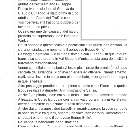
guidati dell’ex teardiano Giuseppe
Pericu (voluto sindaco di Genova da
Claudio Burlando) è stato prima di tutto
adottato un Piano del Traffico che
“disincentivava” il trasporto pubblico per
favorire quello privato.
Questo era uno dei capisaldi del lavoro
prodotto dal superconsulente Bernhard
Winkler.
Chi si oppose a questa follia? In pochissimi e tra questi non c’erano i 
c’erano i sindacati e nemmeno il genovese Beppe Grillo)
Passaggio parallelo — e in piena sintonia con il Piano – fu quello di ca
tramvia su sede propria in Val Bisagno (l’unica ampia area della città 
ferroviario metropolitano).
Venne cancellata, nonostante vi fosse già il progetto pronto (predisp
cacciata da Burlando). Si poteva chiedere ed ottenere il finanziamento
realizzarla. Invece fu posta una pietra tombale, propagandando mega prog
in quella vallata.
Altro passaggio parallelo — e in piena sintonia con il Piano —fu quello 
filobus realizzata durante l’Amministrazione Sansa.
Anzichè ampliarla, come era stato definito, facendola divenire un model
Attrezzato in Corso Europa e con la tramvia programmata in Val Bisagno
avere fu rimettere in funzione la tratta dismessa.
Anche davanti a questi due tasselli, in quanti alzarono la voce contro 
In pochissimi e tra questi, ancora una volta, non c’erano i lavoratori de
sindacati e nemmeno il genovese Beppe Grillo).
Poi venne la bancarotta per distrazione…
L’Amministrazione Pericu, con i suoi fidati uomini alla guida dell’Amt, 