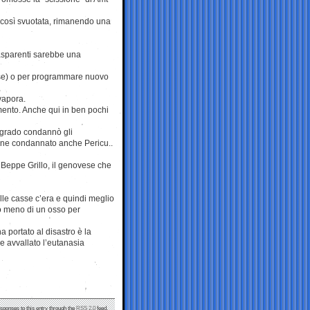
e così svuotata, rimanendo una
rasparenti sarebbe una
sse) o per programmare nuovo
vapora.
mento. Anche qui in ben pochi
o grado condannò gli
enne condannato anche Pericu..
 Beppe Grillo, il genovese che
lle casse c’era e quindi meglio
o meno di un osso per
 portato al disastro è la
 e avvallato l’eutanasia
esponses to this entry through the
RSS 2.0
feed.