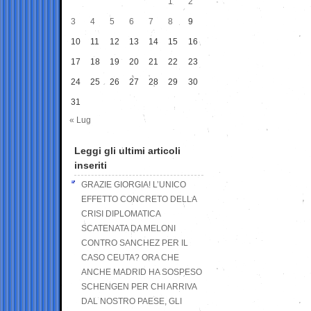
1
2
3
4
5
6
7
8
9
10
11
12
13
14
15
16
17
18
19
20
21
22
23
24
25
26
27
28
29
30
31
« Lug
Leggi gli ultimi articoli
inseriti
GRAZIE GIORGIA! L’UNICO
EFFETTO CONCRETO DELLA
CRISI DIPLOMATICA
SCATENATA DA MELONI
CONTRO SANCHEZ PER IL
CASO CEUTA? ORA CHE
ANCHE MADRID HA SOSPESO
SCHENGEN PER CHI ARRIVA
DAL NOSTRO PAESE, GLI