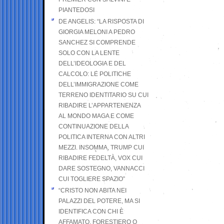
PIANTEDOSI
DE ANGELIS: “LA RISPOSTA DI
GIORGIA MELONI A PEDRO
SANCHEZ SI COMPRENDE
SOLO CON LA LENTE
DELL’IDEOLOGIA E DEL
CALCOLO: LE POLITICHE
DELL’IMMIGRAZIONE COME
TERRENO IDENTITARIO SU CUI
RIBADIRE L’APPARTENENZA
AL MONDO MAGA E COME
CONTINUAZIONE DELLA
POLITICA INTERNA CON ALTRI
MEZZI. INSOMMA, TRUMP CUI
RIBADIRE FEDELTÀ, VOX CUI
DARE SOSTEGNO, VANNACCI
CUI TOGLIERE SPAZIO”
“CRISTO NON ABITA NEI
PALAZZI DEL POTERE, MA SI
IDENTIFICA CON CHI È
AFFAMATO, FORESTIERO O