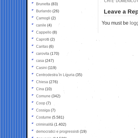
CHI E’ DOMENICO 
Brunetta
(83)
Leave a Rep
Burlando
(26)
Camogli
(2)
You must be
log
canile
(4)
Cappello
(8)
Caprotti
(2)
Caritas
(6)
carovita
(170)
casa
(247)
Casini
(119)
Centrodestra in Liguria
(35)
Chiesa
(276)
Cina
(10)
Comune
(342)
Coop
(7)
Cossiga
(7)
Costume
(5.581)
criminalità
(1.402)
democratici e progressisti
(19)