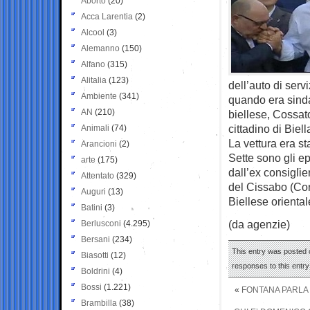
Aborto
(20)
Acca Larentia
(2)
Alcool
(3)
Alemanno
(150)
Alfano
(315)
Alitalia
(123)
dell’auto di servi
Ambiente
(341)
quando era sind
AN
(210)
biellese, Cossat
cittadino di Biel
Animali
(74)
La vettura era st
Arancioni
(2)
Sette sono gli e
arte
(175)
dall’ex consigli
Attentato
(329)
del Cissabo (Con
Auguri
(13)
Biellese orienta
Batini
(3)
(da agenzie)
Berlusconi
(4.295)
Bersani
(234)
This entry was posted o
Biasotti
(12)
responses to this entr
Boldrini
(4)
Bossi
(1.221)
«
FONTANA PARLA D
Brambilla
(38)