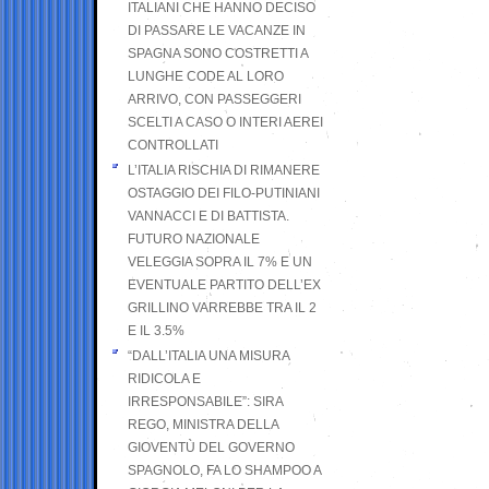
ITALIANI CHE HANNO DECISO
DI PASSARE LE VACANZE IN
SPAGNA SONO COSTRETTI A
LUNGHE CODE AL LORO
ARRIVO, CON PASSEGGERI
SCELTI A CASO O INTERI AEREI
CONTROLLATI
L’ITALIA RISCHIA DI RIMANERE
OSTAGGIO DEI FILO-PUTINIANI
VANNACCI E DI BATTISTA.
FUTURO NAZIONALE
VELEGGIA SOPRA IL 7% E UN
EVENTUALE PARTITO DELL’EX
GRILLINO VARREBBE TRA IL 2
E IL 3.5%
“DALL’ITALIA UNA MISURA
RIDICOLA E
IRRESPONSABILE”: SIRA
REGO, MINISTRA DELLA
GIOVENTÙ DEL GOVERNO
SPAGNOLO, FA LO SHAMPOO A