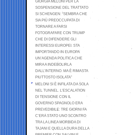
GIORGIA MELONI PER LA
SOSPENSIONE DEL TRATTATO
SI SCHENGEN: “SEMBRA CHE
SIA PIÙ PREOCCUPATA DI
TORNARE A FARSI
FOTOGRAFARE CON TRUMP
CHE DI DIFENDERE GLI
INTERESSI EUROPEI. STA
IMPORTANDO IN EUROPA
UN’AGENDA POLITICA CHE
MIRA A INDEBOLIRLA
DALL’INTERNO. MA È RIMASTA
PIUTTOSTO ISOLATA”
MELONI SI È INFILATA DA SOLA
NEL TUNNEL. L’ESCALATION
DI TENSIONE CON IL
GOVERNO SPAGNOLO ERA
PREVEDIBILE: TRE GIORNI FA
C’ERA STATO UNO SCONTRO
TRA LA LINEA MORBIDA DI
TAJANI E QUELLA DURA DELLA
PREMIER CON SALVINI E