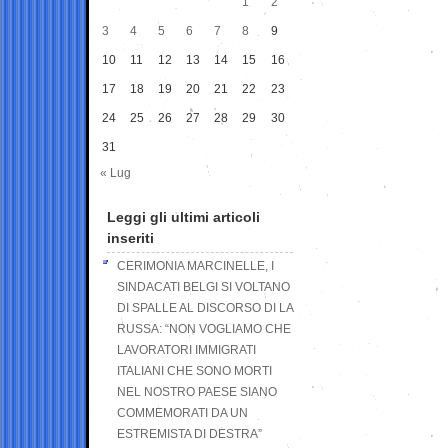
1
2
3
4
5
6
7
8
9
10
11
12
13
14
15
16
17
18
19
20
21
22
23
24
25
26
27
28
29
30
31
« Lug
Leggi gli ultimi articoli
inseriti
CERIMONIA MARCINELLE, I
SINDACATI BELGI SI VOLTANO
DI SPALLE AL DISCORSO DI LA
RUSSA: “NON VOGLIAMO CHE
LAVORATORI IMMIGRATI
ITALIANI CHE SONO MORTI
NEL NOSTRO PAESE SIANO
COMMEMORATI DA UN
ESTREMISTA DI DESTRA”