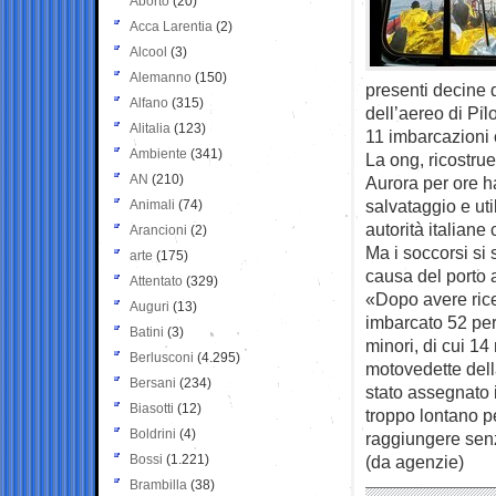
Aborto
(20)
Acca Larentia
(2)
Alcool
(3)
Alemanno
(150)
presenti decine d
Alfano
(315)
dell’aereo di Pil
Alitalia
(123)
11 imbarcazioni 
Ambiente
(341)
La ong, ricostru
AN
(210)
Aurora per ore ha
salvataggio e uti
Animali
(74)
autorità italian
Arancioni
(2)
Ma i soccorsi si 
arte
(175)
causa del porto 
Attentato
(329)
«Dopo avere rice
Auguri
(13)
imbarcato 52 pers
Batini
(3)
minori, di cui 1
Berlusconi
(4.295)
motovedette dell
Bersani
(234)
stato assegnato i
Biasotti
(12)
troppo lontano p
Boldrini
(4)
raggiungere senz
Bossi
(1.221)
(da agenzie)
Brambilla
(38)