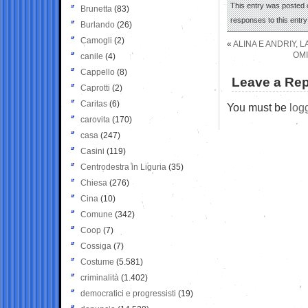
This entry was posted o
Brunetta
(83)
responses to this entr
Burlando
(26)
Camogli
(2)
«
ALINA E ANDRIY, 
OMI
canile
(4)
Cappello
(8)
Leave a Rep
Caprotti
(2)
Caritas
(6)
You must be
log
carovita
(170)
casa
(247)
Casini
(119)
Centrodestra in Liguria
(35)
Chiesa
(276)
Cina
(10)
Comune
(342)
Coop
(7)
Cossiga
(7)
Costume
(5.581)
criminalità
(1.402)
democratici e progressisti
(19)