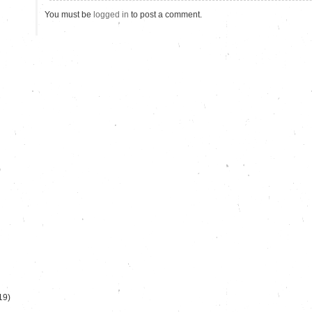
You must be
logged in
to post a comment.
)
19)