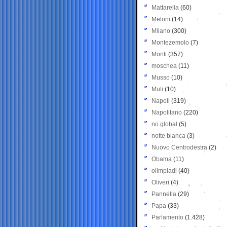
Mattarella
(60)
Meloni
(14)
Milano
(300)
Montezemolo
(7)
Monti
(357)
moschea
(11)
Musso
(10)
Muti
(10)
Napoli
(319)
Napolitano
(220)
no global
(5)
notte bianca
(3)
Nuovo Centrodestra
(2)
Obama
(11)
olimpiadi
(40)
Oliveri
(4)
Pannella
(29)
Papa
(33)
Parlamento
(1.428)