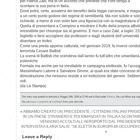
per Patrick Zaki, ma di un accordo che prevede che Forti venga a
scontare la sua pena in Italia.
Dove potrà, certo, avvalersi dei benefici della legge carceraria, e maga
a un certo punto godere del regime di semilibertà. Ma non subito e solo 
richieste, a meno di non voler fare una figuraccia con la magistratura 
Quella di presentarsi a Ciampino a mostrare il frutto della propria attiv
irresistibile per chiunque sia al governo. E non a caso Zaki, a luglio ’23 
biglietto e farsi accogliere dai professori e dagli studenti dell’universit
diventare un trofeo
Come una preda appena catturata, nel gennaio 2019, fu invece condott
terrorista Cesare Battisti.
La scena di Battisti che scendeva dall’aereo fu tutt’altro che umanitari
polemiche.
Formale ma anche per lui inevitabile in campagna elettorale, fu l’acco
Massimiliano Latorre e Salvatore Girone, ai quali era stato concesso di v
dimostrazione che nessuno resiste a un’esibizione del genere. Sebben
voti.
(da La Stampa)
This entry was posted on domenica, Maggio 19th, 2024 at 17:44 and is filed under
Politica
. You can follow any res
You can
leave a response
, or
trackback
from your own site.
«
ABBIAMO CREATO UN PRECEDENTE: I CITTADINI ITALIANI PRIGI
IN UN PAESE STRANIERO E POI RIMANDATI IN ITALIA A SCONTAR
VENGONO ACCOLTI ALL’AEROPORTO DAL PRESIDENTE
INTERVISTA A ILARIA SALIS: “SE ELETTA IN EUROPA MI OCCUPERO’
»
Leave a Reply