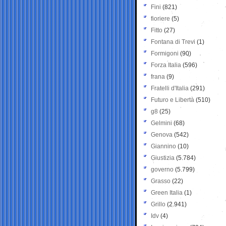
Fini
(821)
fioriere
(5)
Fitto
(27)
Fontana di Trevi
(1)
Formigoni
(90)
Forza Italia
(596)
frana
(9)
Fratelli d'Italia
(291)
Futuro e Libertà
(510)
g8
(25)
Gelmini
(68)
Genova
(542)
Giannino
(10)
Giustizia
(5.784)
governo
(5.799)
Grasso
(22)
Green Italia
(1)
Grillo
(2.941)
Idv
(4)