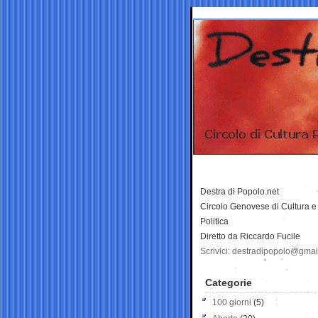
Destra di Popolo.net
Circolo Genovese di Cultura e
Politica
Diretto da Riccardo Fucile
Scrivici: destradipopolo@gma
Categorie
100 giorni
(5)