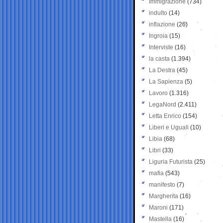
Immigrazione
(734)
indulto
(14)
inflazione
(26)
Ingroia
(15)
Interviste
(16)
la casta
(1.394)
La Destra
(45)
La Sapienza
(5)
Lavoro
(1.316)
LegaNord
(2.411)
Letta Enrico
(154)
Liberi e Uguali
(10)
Libia
(68)
Libri
(33)
Liguria Futurista
(25)
mafia
(543)
manifesto
(7)
Margherita
(16)
Maroni
(171)
Mastella
(16)