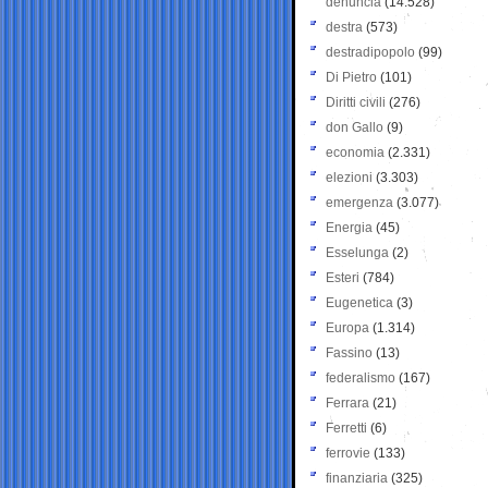
denuncia
(14.528)
destra
(573)
destradipopolo
(99)
Di Pietro
(101)
Diritti civili
(276)
don Gallo
(9)
economia
(2.331)
elezioni
(3.303)
emergenza
(3.077)
Energia
(45)
Esselunga
(2)
Esteri
(784)
Eugenetica
(3)
Europa
(1.314)
Fassino
(13)
federalismo
(167)
Ferrara
(21)
Ferretti
(6)
ferrovie
(133)
finanziaria
(325)