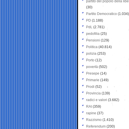
partito del popolo della libe
(30)
Partito Democratico
(1.034)
PD
(1.188)
PdL
(2.781)
pedofilia
(25)
Pensioni
(129)
Politica
(40.814)
polizia
(253)
Porto
(12)
povertà
(502)
Presepe
(14)
Primarie
(149)
Prodi
(52)
Provincia
(139)
radici e valori
(3.682)
RAI
(359)
rapine
(37)
Razzismo
(1.410)
Referendum
(200)