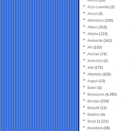
Aborto
(20)
Acca Larentia
(2)
Alcool
(3)
Alemanno
(150)
Alfano
(315)
Alitalia
(123)
Ambiente
(341)
AN
(210)
Animali
(74)
Arancioni
(2)
arte
(175)
Attentato
(329)
Auguri
(13)
Batini
(3)
Berlusconi
(4.295)
Bersani
(234)
Biasotti
(12)
Boldrini
(4)
Bossi
(1.221)
Brambilla
(38)