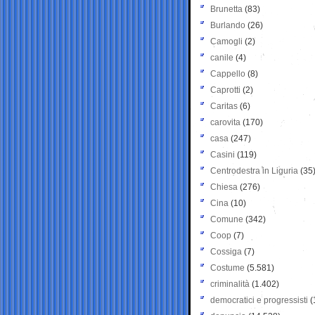
Brunetta
(83)
Burlando
(26)
Camogli
(2)
canile
(4)
Cappello
(8)
Caprotti
(2)
Caritas
(6)
carovita
(170)
casa
(247)
Casini
(119)
Centrodestra in Liguria
(35
Chiesa
(276)
Cina
(10)
Comune
(342)
Coop
(7)
Cossiga
(7)
Costume
(5.581)
criminalità
(1.402)
democratici e progressisti
(