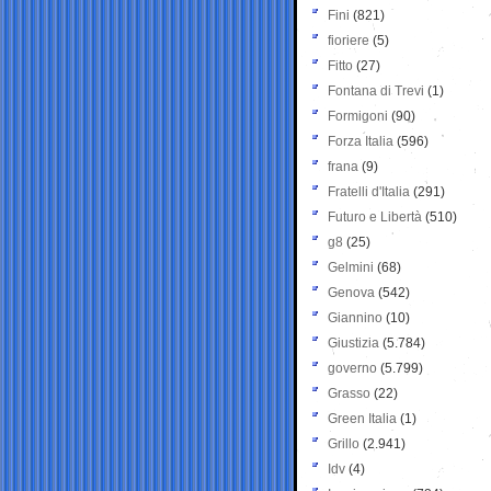
Fini
(821)
fioriere
(5)
Fitto
(27)
Fontana di Trevi
(1)
Formigoni
(90)
Forza Italia
(596)
frana
(9)
Fratelli d'Italia
(291)
Futuro e Libertà
(510)
g8
(25)
Gelmini
(68)
Genova
(542)
Giannino
(10)
Giustizia
(5.784)
governo
(5.799)
Grasso
(22)
Green Italia
(1)
Grillo
(2.941)
Idv
(4)