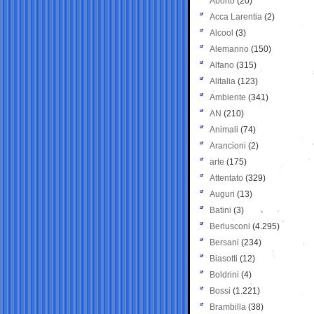
Aborto
(20)
Acca Larentia
(2)
Alcool
(3)
Alemanno
(150)
Alfano
(315)
Alitalia
(123)
Ambiente
(341)
AN
(210)
Animali
(74)
Arancioni
(2)
arte
(175)
Attentato
(329)
Auguri
(13)
Batini
(3)
Berlusconi
(4.295)
Bersani
(234)
Biasotti
(12)
Boldrini
(4)
Bossi
(1.221)
Brambilla
(38)