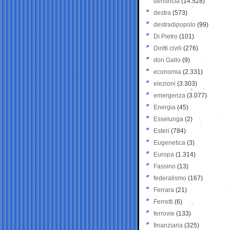
denuncia
(14.528)
destra
(573)
destradipopolo
(99)
Di Pietro
(101)
Diritti civili
(276)
don Gallo
(9)
economia
(2.331)
elezioni
(3.303)
emergenza
(3.077)
Energia
(45)
Esselunga
(2)
Esteri
(784)
Eugenetica
(3)
Europa
(1.314)
Fassino
(13)
federalismo
(167)
Ferrara
(21)
Ferretti
(6)
ferrovie
(133)
finanziaria
(325)