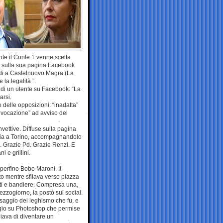
nte il Conte 1 venne scelta
a sulla sua pagina Facebook
di a Castelnuovo Magra (La
 la legalità ”.
di un utente su Facebook: “La
arsi.
 delle opposizioni: “inadatta”
rovocazione” ad avviso del
nvettive. Diffuse sulla pagina
ezia a Torino, accompagnandolo
to. Grazie Pd. Grazie Renzi. E
 e grillini.
perfino Bobo Maroni. Il
to mentre sfilava verso piazza
anti e bandiere. Compresa una,
ezzogiorno, la postò sui social.
ssaggio del leghismo che fu, e
ggio su Photoshop che permise
hiava di diventare un