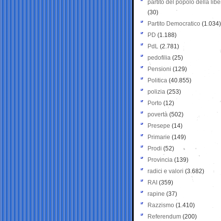
partito del popolo della libe
(30)
Partito Democratico
(1.034)
PD
(1.188)
PdL
(2.781)
pedofilia
(25)
Pensioni
(129)
Politica
(40.855)
polizia
(253)
Porto
(12)
povertà
(502)
Presepe
(14)
Primarie
(149)
Prodi
(52)
Provincia
(139)
radici e valori
(3.682)
RAI
(359)
rapine
(37)
Razzismo
(1.410)
Referendum
(200)