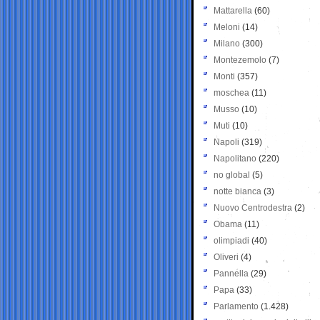
Mattarella
(60)
Meloni
(14)
Milano
(300)
Montezemolo
(7)
Monti
(357)
moschea
(11)
Musso
(10)
Muti
(10)
Napoli
(319)
Napolitano
(220)
no global
(5)
notte bianca
(3)
Nuovo Centrodestra
(2)
Obama
(11)
olimpiadi
(40)
Oliveri
(4)
Pannella
(29)
Papa
(33)
Parlamento
(1.428)