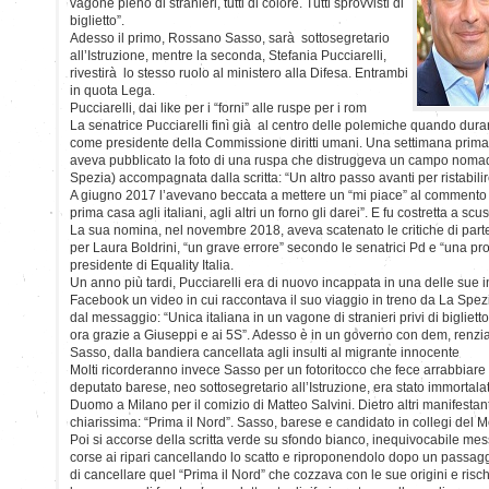
vagone pieno di stranieri, tutti di colore. Tutti sprovvisti di
biglietto”.
Adesso il primo, Rossano Sasso, sarà sottosegretario
all’Istruzione, mentre la seconda, Stefania Pucciarelli,
rivestirà lo stesso ruolo al ministero alla Difesa. Entrambi
in quota Lega.
Pucciarelli, dai like per i “forni” alle ruspe per i rom
La senatrice Pucciarelli finì già al centro delle polemiche quando dura
come presidente della Commissione diritti umani. Una settimana prim
aveva pubblicato la foto di una ruspa che distruggeva un campo noma
Spezia) accompagnata dalla scritta: “Un altro passo avanti per ristabilire
A giugno 2017 l’avevano beccata a mettere un “mi piace” al commento 
prima casa agli italiani, agli altri un forno gli darei”. E fu costretta a scus
La sua nomina, nel novembre 2018, aveva scatenato le critiche di parte
per Laura Boldrini, “un grave errore” secondo le senatrici Pd e “una p
presidente di Equality Italia.
Un anno più tardi, Pucciarelli era di nuovo incappata in una delle sue i
Facebook un video in cui raccontava il suo viaggio in treno da La Sp
dal messaggio: “Unica italiana in un vagone di stranieri privi di bigliet
ora grazie a Giuseppi e ai 5S”. Adesso è in un governo con dem, renziani
Sasso, dalla bandiera cancellata agli insulti al migrante innocente
Molti ricorderanno invece Sasso per un fotoritocco che fece arrabbiare 
deputato barese, neo sottosegretario all’Istruzione, era stato immortala
Duomo a Milano per il comizio di Matteo Salvini. Dietro altri manifest
chiarissima: “Prima il Nord”. Sasso, barese e candidato in collegi del M
Poi si accorse della scritta verde su sfondo bianco, inequivocabile me
corse ai ripari cancellando lo scatto e riproponendolo dopo un passa
di cancellare quel “Prima il Nord” che cozzava con le sue origini e risc