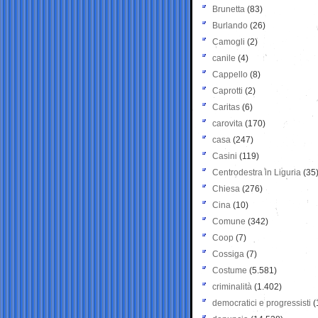
Brunetta
(83)
Burlando
(26)
Camogli
(2)
canile
(4)
Cappello
(8)
Caprotti
(2)
Caritas
(6)
carovita
(170)
casa
(247)
Casini
(119)
Centrodestra in Liguria
(35
Chiesa
(276)
Cina
(10)
Comune
(342)
Coop
(7)
Cossiga
(7)
Costume
(5.581)
criminalità
(1.402)
democratici e progressisti
(