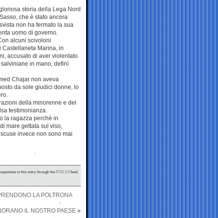
loriosa storia della Lega Nord
o Sasso, che è stato ancora
 svista non ha fermato la sua
iventa uomo di governo.
. Con alcuni scivoloni
i Castellaneta Marina, in
i, accusato di aver violentato
salviniane in mano, definì
hamed Chajar non aveva
osto da sole giudici donne, lo
ro.
arazioni della minorenne e del
lsa testimonianza.
to la ragazza perchè in
di mare gettata sul viso,
le scuse invece non sono mai
responses to this entry through the
RSS 2.0
feed.
IPRENDONO LA POLTRONA
ONORANO IL NOSTRO PAESE
»