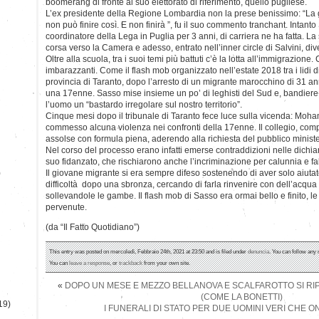
boomerang di fronte al suo elettorato di riferimento, quello pugliese.
L’ex presidente della Regione Lombardia non la prese benissimo: “La g
non può finire così. E non finirà ”, fu il suo commento tranchant. Intant
coordinatore della Lega in Puglia per 3 anni, di carriera ne ha fatta. La
corsa verso la Camera e adesso, entrato nell’inner circle di Salvini, d
Oltre alla scuola, tra i suoi temi più battuti c’è la lotta all’immigrazione
imbarazzanti. Come il flash mob organizzato nell’estate 2018 tra i lidi d
provincia di Taranto, dopo l’arresto di un migrante marocchino di 31 ann
una 17enne. Sasso mise insieme un po’ di leghisti del Sud e, bandiere 
l’uomo un “bastardo irregolare sul nostro territorio”.
Cinque mesi dopo il tribunale di Taranto fece luce sulla vicenda: Mo
commesso alcuna violenza nei confronti della 17enne. Il collegio, comp
assolse con formula piena, aderendo alla richiesta del pubblico ministe
Nel corso del processo erano infatti emerse contraddizioni nelle dichi
suo fidanzato, che rischiarono anche l’incriminazione per calunnia e fa
)
Il giovane migrante si era sempre difeso sostenendo di aver solo aiuta
difficoltà dopo una sbronza, cercando di farla rinvenire con dell’acqua 
sollevandole le gambe. Il flash mob di Sasso era ormai bello e finito, 
pervenute.
(da “Il Fatto Quotidiano”)
This entry was posted on mercoledì, Febbraio 24th, 2021 at 23:50 and is filed under
denuncia
. You can follow any 
You can
leave a response
, or
trackback
from your own site.
«
DOPO UN MESE E MEZZO BELLANOVA E SCALFAROTTO SI R
(COME LA BONETTI)
19)
I FUNERALI DI STATO PER DUE UOMINI VERI CHE 