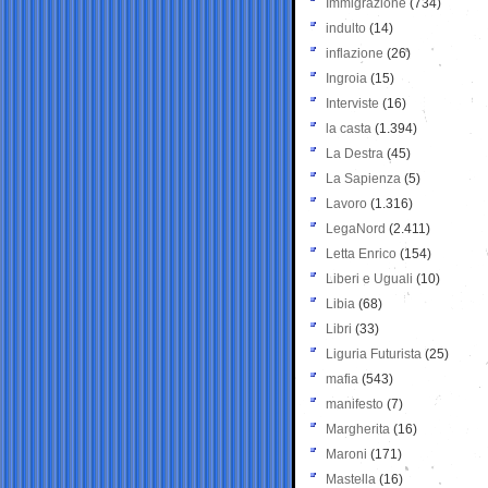
Immigrazione
(734)
indulto
(14)
inflazione
(26)
Ingroia
(15)
Interviste
(16)
la casta
(1.394)
La Destra
(45)
La Sapienza
(5)
Lavoro
(1.316)
LegaNord
(2.411)
Letta Enrico
(154)
Liberi e Uguali
(10)
Libia
(68)
Libri
(33)
Liguria Futurista
(25)
mafia
(543)
manifesto
(7)
Margherita
(16)
Maroni
(171)
Mastella
(16)