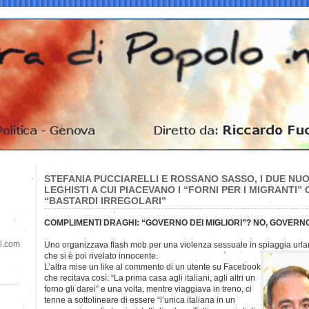
STEFANIA PUCCIARELLI E ROSSANO SASSO, I DUE NU
LEGHISTI A CUI PIACEVANO I “FORNI PER I MIGRANTI”
“BASTARDI IRREGOLARI”
COMPLIMENTI DRAGHI: “GOVERNO DEI MIGLIORI”? NO, GOVER
il.com
Uno organizzava flash mob per una violenza sessuale in spiaggia urlan
che si è
poi rivelato innocente.
L’altra mise un like al commento di un utente su Facebook
che recitava così: “La prima casa agli italiani, agli altri un
forno gli darei” e una volta, mentre viaggiava in treno, ci
tenne a sottolineare di essere “l’unica italiana in un