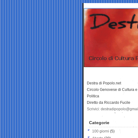
Destra di Popolo.net
Circolo Genovese di Cultura e
Politica
Diretto da Riccardo Fucile
Scrivici: destradipopolo@gma
Categorie
100 giorni
(5)