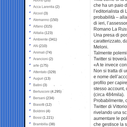
Aborto
(20)
che ha un paio di
Acca Larentia
(2)
l’editorialista di
Alcool
(3)
probabilità – all
Alemanno
(150)
di ieri, l’assesso
Alfano
(315)
Romano La Rus
Alitalia
(123)
Una presa di pos
Ambiente
(341)
caratterizzato, d
AN
(210)
Meloni.
Talmente polemica
Animali
(74)
Twitter si troverà
Arancioni
(2)
«A te invece conv
arte
(175)
Non si tratta di 
Attentato
(329)
e nome dell’accoun
Auguri
(13)
profilo per capi
Batini
(3)
stesso account, 
Berlusconi
(4.295)
(circa 484mila).
Bersani
(234)
Probabilmente, c
Biasotti
(12)
Twitter di Vittor
Boldrini
(4)
rivelando una sco
Bossi
(1.221)
aumentare le pol
che gestisce la 
Brambilla
(38)