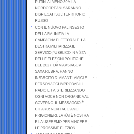
PUTIN: ALMENO 30MILA
NORDCOREANI SARANNO
DISPIEGATI SUL TERRITORIO
RUSSO
CON IL NUOVO PALINSESTO
DELLA RAI INIZIA LA
CAMPAGNA ELETTORALE. LA
DESTRA MILITARIZZA IL
SERVIZIO PUBBLICO IN VISTA
DELLE ELEZIONI POLITICHE
DEL 2027: DA VIA ASIAGO A
SAXA RUBRA, HANNO
INFARCITO DI AMANTI, AMICI E
PERSONAGGI IMPROBABILI
RADIO E TV, STERILIZZANDO
OGNI VOCE NON ORGANICA AL
GOVERNO. IL MESSAGGIO È
CHIARO: NON FACCIAMO
PRIGIONIERI. LA RAI È NOSTRA
E LA USEREMO PER VINCERE
LE PROSSIME ELEZIONI