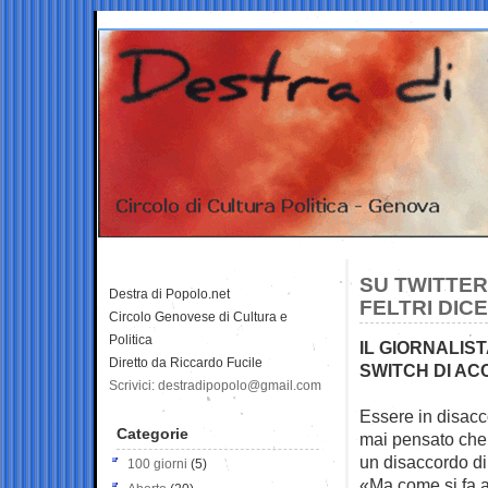
SU TWITTER
Destra di Popolo.net
FELTRI DIC
Circolo Genovese di Cultura e
Politica
IL GIORNALIS
Diretto da Riccardo Fucile
SWITCH DI AC
Scrivici: destradipopolo@gmail.com
Essere in disacco
Categorie
mai pensato che 
un disaccordo di 
100 giorni
(5)
«Ma come si fa a