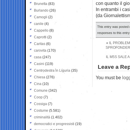
con quanto il gio
Brunetta
(83)
In entrambi i ca
Burlando
(26)
(da Giornalettis
Camogli
(2)
canile
(4)
This entry was posted 
Cappello
(8)
responses to this entr
Caprotti
(2)
«
IL PROBLEM
Caritas
(6)
SPROFONDERA’
carovita
(170)
IL M5S SALE 
casa
(247)
Casini
(119)
Leave a Rep
Centrodestra in Liguria
(35)
You must be
log
Chiesa
(276)
Cina
(10)
Comune
(342)
Coop
(7)
Cossiga
(7)
Costume
(5.581)
criminalità
(1.402)
democratici e progressisti
(19)