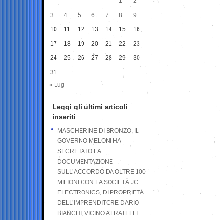
1
2
3
4
5
6
7
8
9
10
11
12
13
14
15
16
17
18
19
20
21
22
23
24
25
26
27
28
29
30
31
« Lug
Leggi gli ultimi articoli
inseriti
MASCHERINE DI BRONZO, IL
GOVERNO MELONI HA
SECRETATO LA
DOCUMENTAZIONE
SULL’ACCORDO DA OLTRE 100
MILIONI CON LA SOCIETÀ JC
ELECTRONICS, DI PROPRIETÀ
DELL’IMPRENDITORE DARIO
BIANCHI, VICINO A FRATELLI