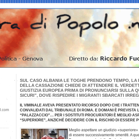
SUL CASO ALBANIA LE TOGHE PRENDONO TEMPO, LA
DELLA CASSAZIONE CHIEDE DI ATTENDERE IL VERDET
GIUSTIZIA EUROPEA PRIMA DI PRONUNCIARSI SULLA Q
SICURI”, DOVE RISPEDIRE I MIGRANTI SBARCATI IRRE
IL VIMINALE AVEVA PRESENTATO RICORSO DOPO CHE I TRATTE
il.com
CONVALIDATI DAL TRIBUNALE DI ROMA. E DOMANI È PREVISTA 
“PALAZZACCIO”… PER I SOSTITUTI PROCURATORI È MEGLIO AS
“SUPERIORE”, ANZICHÉ DECIDERE CON IL RISCHIO DI ESSERE P
Meglio aspettare un giudizio «superiore» 
di essere successivamente smentiti. A que