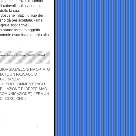
ista dell’udienza di domani —
i coinvolti nella vicenda,
detto la sua.
tiene infatti l’ufficio dei
meno dà per scontata, «una
egorie soggettive».
non hanno formato oggetto
tamente esaminate quanto alla
ponses to this entry through the
RSS 2.0
feed.
“GIORGIA MELONI HA OPTATO
ITARE UN PASSAGGIO
GGIORANZA”
– IL SUO COMMENTO AGLI
CELLAZIONE DI BEPPE-MAO
COMUNICAZIONE”): “ERA UN
 I COGLIONI’
»