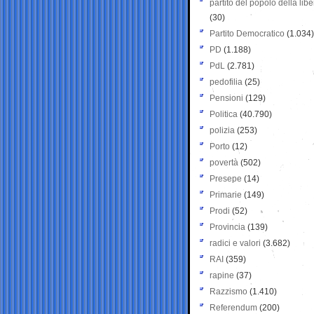
partito del popolo della libe
(30)
Partito Democratico
(1.034)
PD
(1.188)
PdL
(2.781)
pedofilia
(25)
Pensioni
(129)
Politica
(40.790)
polizia
(253)
Porto
(12)
povertà
(502)
Presepe
(14)
Primarie
(149)
Prodi
(52)
Provincia
(139)
radici e valori
(3.682)
RAI
(359)
rapine
(37)
Razzismo
(1.410)
Referendum
(200)