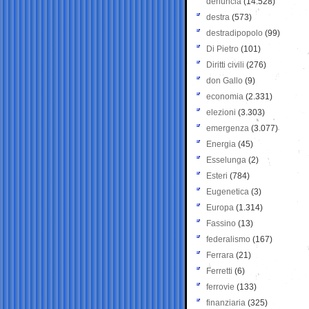
denuncia
(14.528)
destra
(573)
destradipopolo
(99)
Di Pietro
(101)
Diritti civili
(276)
don Gallo
(9)
economia
(2.331)
elezioni
(3.303)
emergenza
(3.077)
Energia
(45)
Esselunga
(2)
Esteri
(784)
Eugenetica
(3)
Europa
(1.314)
Fassino
(13)
federalismo
(167)
Ferrara
(21)
Ferretti
(6)
ferrovie
(133)
finanziaria
(325)