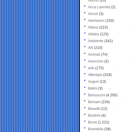
Aborto
(20)
Acca Larentia
(2)
Alcool
(3)
Alemanno
(150)
Alfano
(315)
Alitalia
(123)
Ambiente
(341)
AN
(210)
Animali
(74)
Arancioni
(2)
arte
(175)
Attentato
(329)
Auguri
(13)
Batini
(3)
Berlusconi
(4.295)
Bersani
(234)
Biasotti
(12)
Boldrini
(4)
Bossi
(1.221)
Brambilla
(38)