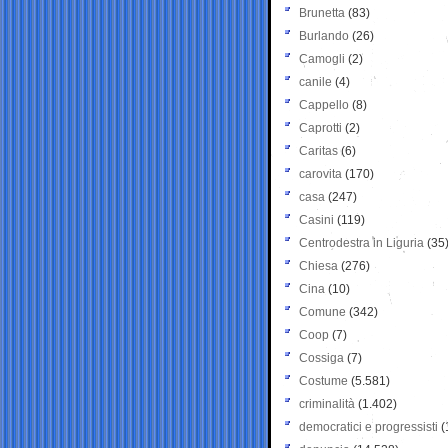
Brunetta
(83)
Burlando
(26)
Camogli
(2)
canile
(4)
Cappello
(8)
Caprotti
(2)
Caritas
(6)
carovita
(170)
casa
(247)
Casini
(119)
Centrodestra in Liguria
(35
Chiesa
(276)
Cina
(10)
Comune
(342)
Coop
(7)
Cossiga
(7)
Costume
(5.581)
criminalità
(1.402)
democratici e progressisti
(