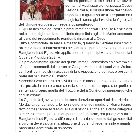
Procura generale della Corte di cassazione
domani al «palazzaccio» di piazza Cavour,
Sezione civile, sulla questione dei cosidd
rispedire i migranti sbarcati irregolarmente 
magistrati hanno già investito la Cgue, val
dell’Unione europea con sede a Lussemburgo.
Di qui la richiesta dei sostituti procuratori generali Luisa De Renzis e A
nelle ultime righe della requisitoria depositata agli atti: «Voler sospend
all’esito del procedimento pendente dinanzi alla Cgue».
Tutto è cominciato un mese e mezzo fa, quando la Sezione immigrazio
ha convalidato il trattenimento nel Centro di permanenza albanese di o
Bangladesh ed Egitto, «in applicazione dei principi vincolanti enunciat
Cgue del 4 ottobre 2024».
Un provvedimento, quello dei giudici romani, contestato da governo e 
sferzanti commenti della premier Giorgia Meloni e dei suoi vice Matteo 
confronti dei magistrati accusati di fare opposizione politica, e poi con 
parte del ministero dell’Interno.
Secondo l’Avvocatura dello Stato, che s’è mossa per conto del Viminale
interpretato in maniera non corretta sia le norme europee che quelle naz
sentenza (proprio quella del 4 ottobre della Corte di Lussemburgo) che
casi in esame.
La Cgue, infatti, aveva preso in considerazione «porzioni di territorio» 
Moldavia) per considerarlo non sicuro, mentre i giudici di Roma (come al
fatto prima) hanno esteso quella distinzione anche ad alcune categorie d
subire trattamenti persecutori per ragioni politiche, religiose, sessuali
Bangladesh ed Egitto, a differenza di quanto sostenuto dal governo ita
sicuro; si deve valutare la situazione di ogni richiedente asilo e quindi
procedura accelerata di rimpatrio.