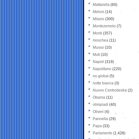
Mattarella
(60)
Meloni
(14)
Milano
(300)
Montezemolo
(7)
Monti
(357)
moschea
(11)
Musso
(10)
Muti
(10)
Napoli
(319)
Napolitano
(220)
no global
(5)
notte bianca
(3)
Nuovo Centrodestra
(2)
Obama
(11)
olimpiadi
(40)
Oliveri
(4)
Pannella
(29)
Papa
(33)
Parlamento
(1.428)