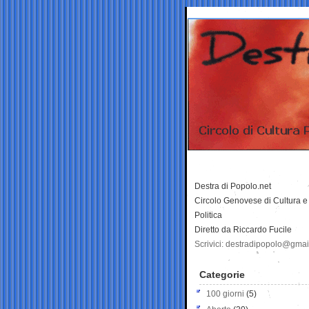
Destra di Popolo.net
Circolo Genovese di Cultura e
Politica
Diretto da Riccardo Fucile
Scrivici: destradipopolo@gma
Categorie
100 giorni
(5)