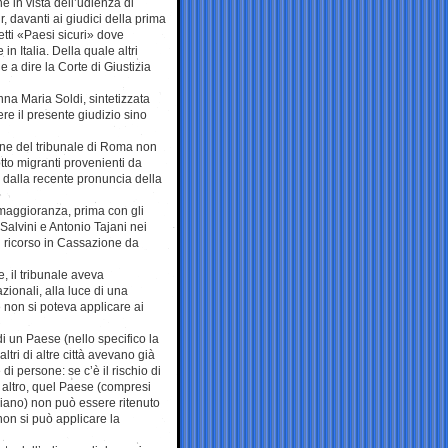
 in vista dell’udienza di
 davanti ai giudici della prima
etti «Paesi sicuri» dove
in Italia. Della quale altri
e a dire la Corte di Giustizia
nna Maria Soldi, sintetizzata
ere il presente giudizio sino
ne del tribunale di Roma non
tto migranti provenienti da
i dalla recente pronuncia della
maggioranza, prima con gli
Salvini e Antonio Tajani nei
il ricorso in Cassazione da
, il tribunale aveva
ionali, alla luce di una
 non si poteva applicare ai
di un Paese (nello specifico la
tri di altre città avevano già
i persone: se c’è il rischio di
 o altro, quel Paese (compresi
liano) non può essere ritenuto
 non si può applicare la