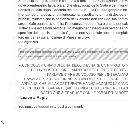
Su questa interpretazione è chiamata a decidere la Cassazione, e in v
dove prenderanno la parola anche gli avvocati dello Stato e dei migrant
rientrati in Italia dopo il decreto del tribunale — la Procura generale ha 
Prendendo una posizione interlocutoria: aspettiamo prima di decidere. Sos
pubblici ministeri che la sentenza del 4 ottobre non esclude, ma nem
sostanziale equiparazione tra l’insicurezza geografica e quella per cat
Tuttavia «le eccezioni personali (o meglio per categorie di persone) 
specifico della decisione della Cgue, e non sono state ancora compiu
loro incidenza sulla nozione di Paese sicuro».
(da agenzie)
This entry was posted on martedì, Dicembre 3rd, 2024 at 20:06 and is filed under
Politica
. You can follow any res
You can
leave a response
, or
trackback
from your own site.
«
CON QUESTI CHIARI DI LUNA, MEGLIO EVITARE UN RIMPASTO: 
)
PER LA SOSTITUZIONE LAMPO DI FITTO CON FOTI PER EV
PARLAMENTARE SCIVOLOSO PER L’INTERA MA
TRAVAGLIO SPEDISCE UN NUOVO VAFFA A 5 STELLE A GRILLO 
APPLAUSI CHE, ALLA COSTITUENTE, HANNO ACCOLTO LA CAN
DAL RUOLO DEL GARANTE (PIU’ 300MILA EURO L’ANNO PER LA “
BOATO CHE SI TRADUCE CON LE PAROLE ‘HAI ROTTO
Leave a Reply
You must be
logged in
to post a comment.
19)