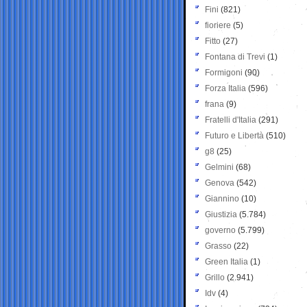
Fini
(821)
fioriere
(5)
Fitto
(27)
Fontana di Trevi
(1)
Formigoni
(90)
Forza Italia
(596)
frana
(9)
Fratelli d'Italia
(291)
Futuro e Libertà
(510)
g8
(25)
Gelmini
(68)
Genova
(542)
Giannino
(10)
Giustizia
(5.784)
governo
(5.799)
Grasso
(22)
Green Italia
(1)
Grillo
(2.941)
Idv
(4)