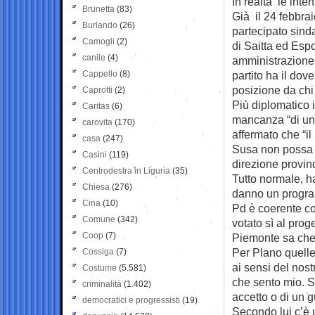
In realtà le inte
Brunetta
(83)
Già il 24 febbra
Burlando
(26)
partecipato sinda
Camogli
(2)
di Saitta ed Espo
canile
(4)
amministrazione 
Cappello
(8)
partito ha il dov
posizione da chi
Caprotti
(2)
Più diplomatico 
Caritas
(6)
mancanza “di una
carovita
(170)
affermato che “il
casa
(247)
Susa non possa 
Casini
(119)
direzione provinc
Centrodestra in Liguria
(35)
Tutto normale, ha
Chiesa
(276)
danno un program
Cina
(10)
Pd è coerente con
Comune
(342)
votato sì al prog
Coop
(7)
Piemonte sa che 
Per Plano quelle
Cossiga
(7)
ai sensi del nost
Costume
(5.581)
che sento mio. S
criminalità
(1.402)
accetto o di un g
democratici e progressisti
(19)
Secondo lui c’è 