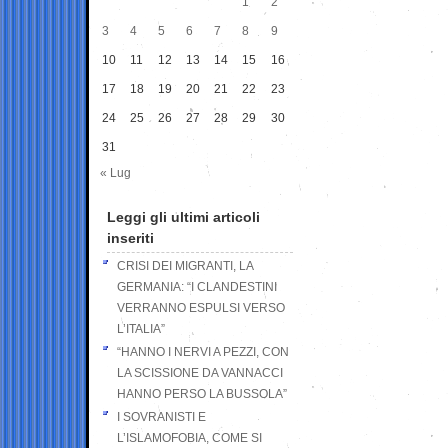
1
2
3
4
5
6
7
8
9
10
11
12
13
14
15
16
17
18
19
20
21
22
23
24
25
26
27
28
29
30
31
« Lug
Leggi gli ultimi articoli
inseriti
CRISI DEI MIGRANTI, LA
GERMANIA: “I CLANDESTINI
VERRANNO ESPULSI VERSO
L’ITALIA”
“HANNO I NERVI A PEZZI, CON
LA SCISSIONE DA VANNACCI
HANNO PERSO LA BUSSOLA”
I SOVRANISTI E
L’ISLAMOFOBIA, COME SI