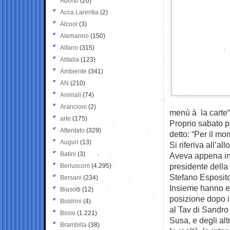
Aborto
(20)
Acca Larentia
(2)
Alcool
(3)
Alemanno
(150)
Alfano
(315)
Alitalia
(123)
Ambiente
(341)
AN
(210)
Animali
(74)
Arancioni
(2)
menù à la carte“,
arte
(175)
Proprio sabato po
Attentato
(329)
detto: “Per il mo
Auguri
(13)
Si riferiva all’al
Batini
(3)
Aveva appena inco
presidente della
Berlusconi
(4.295)
Stefano Esposito
Bersani
(234)
Insieme hanno es
Biasotti
(12)
posizione dopo il
Boldrini
(4)
al Tav di Sandro
Bossi
(1.221)
Susa, e degli alt
Brambilla
(38)