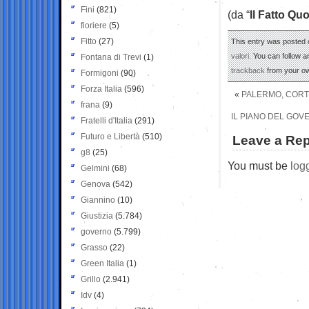
Fini
(821)
(da “
Il Fatto Qu
fioriere
(5)
Fitto
(27)
This entry was posted o
valori
. You can follow 
Fontana di Trevi
(1)
trackback
from your ow
Formigoni
(90)
Forza Italia
(596)
«
PALERMO, CORTO
frana
(9)
IL PIANO DEL GOVE
Fratelli d'Italia
(291)
Futuro e Libertà
(510)
Leave a Rep
g8
(25)
You must be
log
Gelmini
(68)
Genova
(542)
Giannino
(10)
Giustizia
(5.784)
governo
(5.799)
Grasso
(22)
Green Italia
(1)
Grillo
(2.941)
Idv
(4)