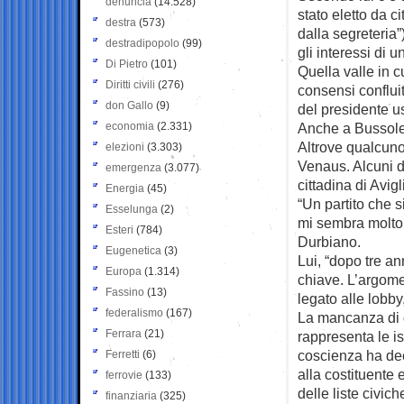
denuncia
(14.528)
stato eletto da 
destra
(573)
dalla segreteria”
destradipopolo
(99)
gli interessi di 
Di Pietro
(101)
Quella valle in cu
Diritti civili
(276)
consensi conflui
don Gallo
(9)
del presidente 
economia
(2.331)
Anche a Bussoleno
Altrove qualcuno 
elezioni
(3.303)
Venaus. Alcuni d
emergenza
(3.077)
cittadina di Avig
Energia
(45)
“Un partito che 
Esselunga
(2)
mi sembra molto 
Esteri
(784)
Durbiano.
Eugenetica
(3)
Lui, “dopo tre ann
Europa
(1.314)
chiave. L’argome
Fassino
(13)
legato alle lobby
federalismo
(167)
La mancanza di d
Ferrara
(21)
rappresenta le is
coscienza ha dec
Ferretti
(6)
alla costituente
ferrovie
(133)
delle liste civic
finanziaria
(325)