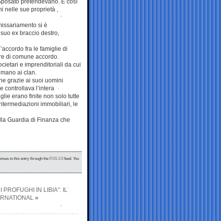
 Sposato pretendevano. E così
ni nelle sue proprietà ,
missariamento si è
 suo ex braccio destro,
’accordo fra le famiglie di
re di comune accordo.
cietari e imprenditoriali da cui
 mano ai clan.
ne grazie ai suoi uomini
 controllava l’intera
glie erano finite non solo tutte
intermediazioni immobiliari, le
alla Guardia di Finanza che
onses to this entry through the
RSS 2.0
feed. You
PROFUGHI IN LIBIA”: IL
ERNATIONAL
»