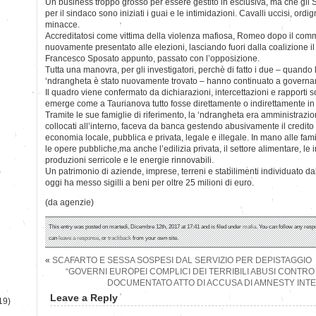
Un business troppo grosso per essere gestito in esclusiva, ma che gli
per il sindaco sono iniziati i guai e le intimidazioni. Cavalli uccisi, ordig
minacce.
Accreditatosi come vittima della violenza mafiosa, Romeo dopo il com
nuovamente presentato alle elezioni, lasciando fuori dalla coalizione il
Francesco Sposato appunto, passato con l’opposizione.
Tutta una manovra, per gli investigatori, perchè di fatto i due – quando l
‘ndrangheta è stato nuovamente trovato – hanno continuato a governa
Il quadro viene confermato da dichiarazioni, intercettazioni e rapporti so
emerge come a Taurianova tutto fosse direttamente o indirettamente in
Tramite le sue famiglie di riferimento, la ‘ndrangheta era amministrazio
collocati all’interno, faceva da banca gestendo abusivamente il credito e
economia locale, pubblica e privata, legale e illegale. In mano alle fami
le opere pubbliche,ma anche l’edilizia privata, il settore alimentare, le 
produzioni serricole e le energie rinnovabili.
)
Un patrimonio di aziende, imprese, terreni e stabilimenti individuato d
oggi ha messo sigilli a beni per oltre 25 milioni di euro.
(da agenzie)
This entry was posted on martedì, Dicembre 12th, 2017 at 17:41 and is filed under
mafia
. You can follow any resp
can
leave a response
, or
trackback
from your own site.
«
SCAFARTO E SESSA SOSPESI DAL SERVIZIO PER DEPISTAGGIO
“GOVERNI EUROPEI COMPLICI DEI TERRIBILI ABUSI CONTRO I 
DOCUMENTATO ATTO DI ACCUSA DI AMNESTY INT
Leave a Reply
19)