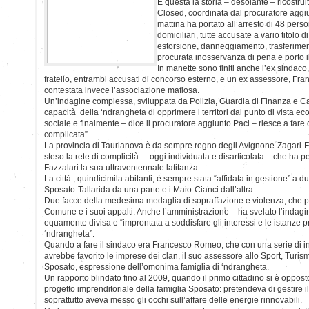
È questa la storia – desolante – ricostrui
Closed, coordinata dal procuratore aggi
mattina ha portato all’arresto di 48 perso
domiciliari, tutte accusate a vario titolo 
estorsione, danneggiamento, trasferiment
procurata inosservanza di pena e porto il
In manette sono finiti anche l’ex sinda
fratello, entrambi accusati di concorso esterno, e un ex assessore, Fr
contestata invece l’associazione mafiosa.
Un’indagine complessa, sviluppata da Polizia, Guardia di Finanza e Ca
capacità della ‘ndrangheta di opprimere i territori dal punto di vista e
sociale e finalmente – dice il procuratore aggiunto Paci – riesce a fare
complicata”.
La provincia di Taurianova è da sempre regno degli Avignone-Zagari-F
steso la rete di complicità – oggi individuata e disarticolata – che ha
Fazzalari la sua ultraventennale latitanza.
La città , quindicimila abitanti, è sempre stata “affidata in gestione” a d
Sposato-Tallarida da una parte e i Maio-Cianci dall’altra.
Due facce della medesima medaglia di sopraffazione e violenza, che per 
Comune e i suoi appalti. Anche l’amministrazione – ha svelato l’indagi
equamente divisa e “improntata a soddisfare gli interessi e le istanze p
‘ndrangheta”.
Quando a fare il sindaco era Francesco Romeo, che con una serie di ingi
avrebbe favorito le imprese dei clan, il suo assessore allo Sport, Turi
Sposato, espressione dell’omonima famiglia di ‘ndrangheta.
Un rapporto blindato fino al 2009, quando il primo cittadino si è oppost
progetto imprenditoriale della famiglia Sposato: pretendeva di gestire il 
soprattutto aveva messo gli occhi sull’affare delle energie rinnovabili.