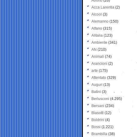
Aborto
(20)
Acca Larentia
(2)
Alcool
(3)
Alemanno
(150)
Alfano
(315)
Alitalia
(123)
Ambiente
(341)
AN
(210)
Animali
(74)
Arancioni
(2)
arte
(175)
Attentato
(329)
Auguri
(13)
Batini
(3)
Berlusconi
(4.295)
Bersani
(234)
Biasotti
(12)
Boldrini
(4)
Bossi
(1.221)
Brambilla
(38)