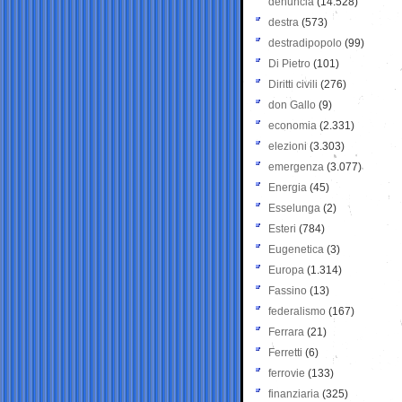
denuncia
(14.528)
destra
(573)
destradipopolo
(99)
Di Pietro
(101)
Diritti civili
(276)
don Gallo
(9)
economia
(2.331)
elezioni
(3.303)
emergenza
(3.077)
Energia
(45)
Esselunga
(2)
Esteri
(784)
Eugenetica
(3)
Europa
(1.314)
Fassino
(13)
federalismo
(167)
Ferrara
(21)
Ferretti
(6)
ferrovie
(133)
finanziaria
(325)