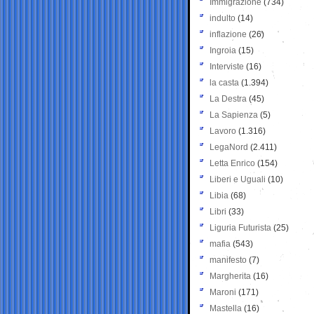
Immigrazione
(734)
indulto
(14)
inflazione
(26)
Ingroia
(15)
Interviste
(16)
la casta
(1.394)
La Destra
(45)
La Sapienza
(5)
Lavoro
(1.316)
LegaNord
(2.411)
Letta Enrico
(154)
Liberi e Uguali
(10)
Libia
(68)
Libri
(33)
Liguria Futurista
(25)
mafia
(543)
manifesto
(7)
Margherita
(16)
Maroni
(171)
Mastella
(16)