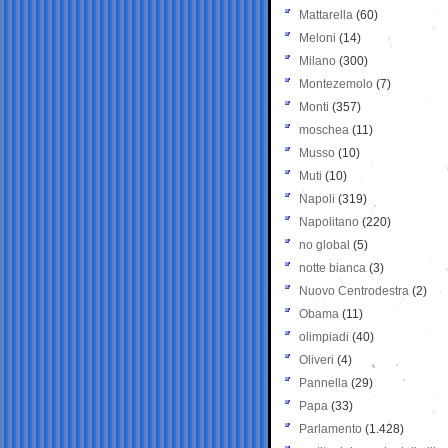
Mattarella
(60)
Meloni
(14)
Milano
(300)
Montezemolo
(7)
Monti
(357)
moschea
(11)
Musso
(10)
Muti
(10)
Napoli
(319)
Napolitano
(220)
no global
(5)
notte bianca
(3)
Nuovo Centrodestra
(2)
Obama
(11)
olimpiadi
(40)
Oliveri
(4)
Pannella
(29)
Papa
(33)
Parlamento
(1.428)