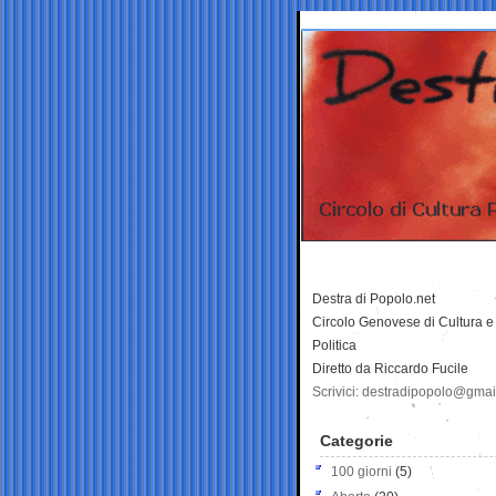
Destra di Popolo.net
Circolo Genovese di Cultura e
Politica
Diretto da Riccardo Fucile
Scrivici: destradipopolo@gma
Categorie
100 giorni
(5)