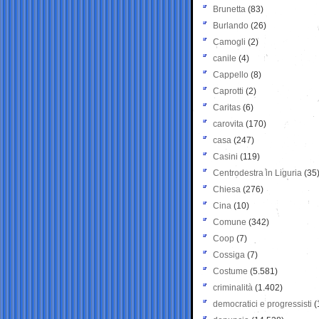
Brunetta
(83)
Burlando
(26)
Camogli
(2)
canile
(4)
Cappello
(8)
Caprotti
(2)
Caritas
(6)
carovita
(170)
casa
(247)
Casini
(119)
Centrodestra in Liguria
(35
Chiesa
(276)
Cina
(10)
Comune
(342)
Coop
(7)
Cossiga
(7)
Costume
(5.581)
criminalità
(1.402)
democratici e progressisti
(