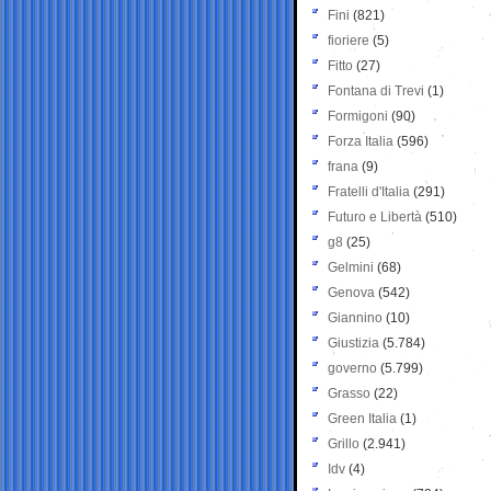
Fini
(821)
fioriere
(5)
Fitto
(27)
Fontana di Trevi
(1)
Formigoni
(90)
Forza Italia
(596)
frana
(9)
Fratelli d'Italia
(291)
Futuro e Libertà
(510)
g8
(25)
Gelmini
(68)
Genova
(542)
Giannino
(10)
Giustizia
(5.784)
governo
(5.799)
Grasso
(22)
Green Italia
(1)
Grillo
(2.941)
Idv
(4)