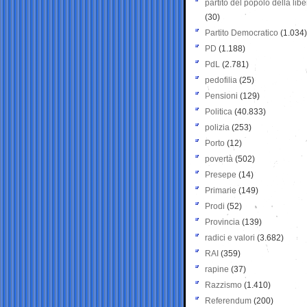
partito del popolo della libe
(30)
Partito Democratico
(1.034)
PD
(1.188)
PdL
(2.781)
pedofilia
(25)
Pensioni
(129)
Politica
(40.833)
polizia
(253)
Porto
(12)
povertà
(502)
Presepe
(14)
Primarie
(149)
Prodi
(52)
Provincia
(139)
radici e valori
(3.682)
RAI
(359)
rapine
(37)
Razzismo
(1.410)
Referendum
(200)