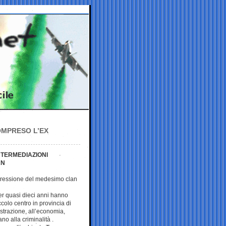
OMPRESO L’EX
NTERMEDIAZIONI
AN
spressione del medesimo clan
per quasi dieci anni hanno
colo centro in provincia di
istrazione, all’economia,
no alla criminalità .