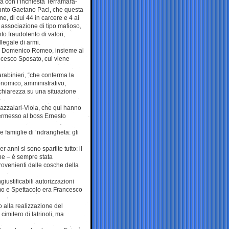
ta con l’inchiesta Terramara-
unto Gaetano Paci, che questa
ne, di cui 44 in carcere e 4 ai
di associazione di tipo mafioso,
o fraudolento di valori,
legale di armi.
co, Domenico Romeo, insieme al
ancesco Sposato, cui viene
rabinieri, “che conferma la
conomico, amministrativo,
 chiarezza su una situazione
azzalari-Viola, che qui hanno
 permesso al boss Ernesto
ue famiglie di ‘ndrangheta: gli
anni si sono spartite tutto: il
ne – è sempre stata
rovenienti dalle cosche della
ustificabili autorizzazioni
smo e Spettacolo era Francesco
o alla realizzazione del
cimitero di Iatrinoli, ma