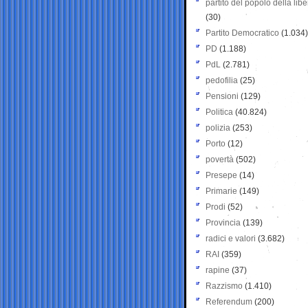
partito del popolo della libe
(30)
Partito Democratico
(1.034)
PD
(1.188)
PdL
(2.781)
pedofilia
(25)
Pensioni
(129)
Politica
(40.824)
polizia
(253)
Porto
(12)
povertà
(502)
Presepe
(14)
Primarie
(149)
Prodi
(52)
Provincia
(139)
radici e valori
(3.682)
RAI
(359)
rapine
(37)
Razzismo
(1.410)
Referendum
(200)