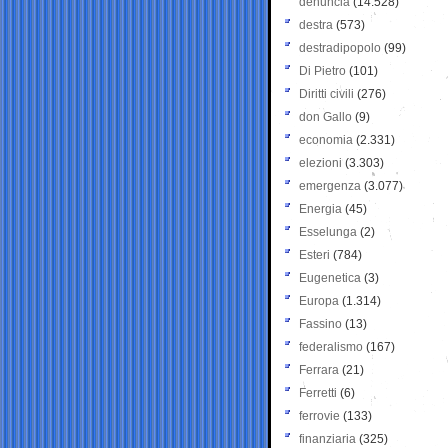
denuncia
(14.528)
destra
(573)
destradipopolo
(99)
Di Pietro
(101)
Diritti civili
(276)
don Gallo
(9)
economia
(2.331)
elezioni
(3.303)
emergenza
(3.077)
Energia
(45)
Esselunga
(2)
Esteri
(784)
Eugenetica
(3)
Europa
(1.314)
Fassino
(13)
federalismo
(167)
Ferrara
(21)
Ferretti
(6)
ferrovie
(133)
finanziaria
(325)