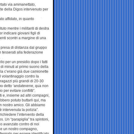
ortato via ammanettato,
te della Digos intervenuto per
to affidato, in quanto
tuto mentre i militanti di destra
 indicare giovani figli di
lenti scontri a margine di una
a presa di distanza dal gruppo
on tesserati alla federazione
lo per un presidio dopo i fatti
 di minuti al primo suono della
ola c’erano già due camionette
l volantinaggio contro la
ragazzi più grandi di 20-30
amo detto ‘andatevene, qua non
 per evitare conflitti”.
i e, insieme ad altri compagni,
bero potuto buttarli qui, ma
e un nostro amico. Gli abbiamo
è intervenuta la polizia”.
richiedere l’intervento della
. Un “parapiglia” tra spintoni,
no avanzato contro di noi
lo e un nostro compagno,
 fermato per essere identificato