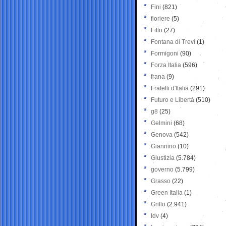
Fini
(821)
fioriere
(5)
Fitto
(27)
Fontana di Trevi
(1)
Formigoni
(90)
Forza Italia
(596)
frana
(9)
Fratelli d'Italia
(291)
Futuro e Libertà
(510)
g8
(25)
Gelmini
(68)
Genova
(542)
Giannino
(10)
Giustizia
(5.784)
governo
(5.799)
Grasso
(22)
Green Italia
(1)
Grillo
(2.941)
Idv
(4)