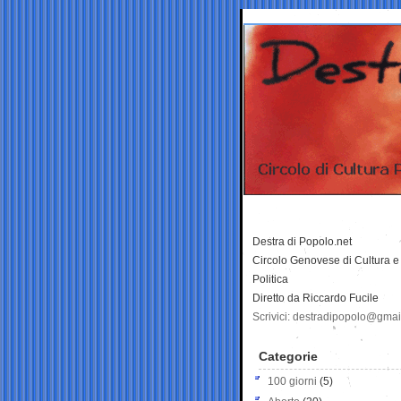
Destra di Popolo.net
Circolo Genovese di Cultura e
Politica
Diretto da Riccardo Fucile
Scrivici: destradipopolo@gma
Categorie
100 giorni
(5)