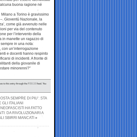
è alcuna buona ragione né
i Milano a Torino è gravissimo
–. Gioventù Nazionale, la
anza’, come già avvenuto nelle
zioni per via del contenuto
one per l’intervento della
ia in manette un ragazzo di
a, sempre in una nota:
, con un’interrogazione
denti e docenti hanno respinto
carsi di incidenti. A fronte di
ilitanti della giovanile di
rrestare minorenni?”
es to this entry through the
RSS 2.0
feed. You
OSTA SEMPRE DI PIU’: STA
GLI ITALIANI
 NEOFASCISTI HA FATTO
I: DA RIVOLUZIONARI A
LI SBIRRI MANCATI
»