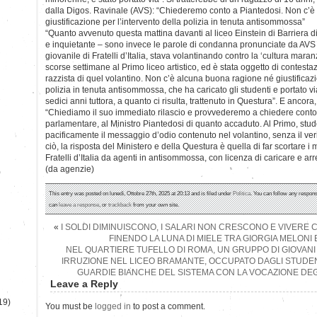
dalla Digos. Ravinale (AVS): “Chiederemo conto a Piantedosi. Non c’
giustificazione per l’intervento della polizia in tenuta antisommossa”
“Quanto avvenuto questa mattina davanti al liceo Einstein di Barriera d
e inquietante – sono invece le parole di condanna pronunciate da AVS 
giovanile di Fratelli d’Italia, stava volantinando contro la ‘cultura mar
scorse settimane al Primo liceo artistico, ed è stata oggetto di contesta
razzista di quel volantino. Non c’è alcuna buona ragione né giustificazi
polizia in tenuta antisommossa, che ha caricato gli studenti e portato v
sedici anni tuttora, a quanto ci risulta, trattenuto in Questura”. E ancor
“Chiediamo il suo immediato rilascio e provvederemo a chiedere conto
parlamentare, al Ministro Piantedosi di quanto accaduto. Al Primo, stu
pacificamente il messaggio d’odio contenuto nel volantino, senza il verifi
ciò, la risposta del Ministero e della Questura è quella di far scortare i m
Fratelli d’Italia da agenti in antisommossa, con licenza di caricare e a
(da agenzie)
)
This entry was posted on lunedì, Ottobre 27th, 2025 at 20:13 and is filed under
Politica
. You can follow any respons
can
leave a response
, or
trackback
from your own site.
«
I SOLDI DIMINUISCONO, I SALARI NON CRESCONO E VIVERE C
FINENDO LA LUNA DI MIELE TRA GIORGIA MELONI E 
NEL QUARTIERE TUFELLO DI ROMA, UN GRUPPO DI GIOVANI
IRRUZIONE NEL LICEO BRAMANTE, OCCUPATO DAGLI STUDENT
GUARDIE BIANCHE DEL SISTEMA CON LA VOCAZIONE DEG
Leave a Reply
19)
You must be
logged in
to post a comment.