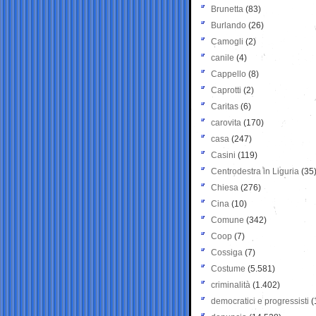
Brunetta
(83)
Burlando
(26)
Camogli
(2)
canile
(4)
Cappello
(8)
Caprotti
(2)
Caritas
(6)
carovita
(170)
casa
(247)
Casini
(119)
Centrodestra in Liguria
(35
Chiesa
(276)
Cina
(10)
Comune
(342)
Coop
(7)
Cossiga
(7)
Costume
(5.581)
criminalità
(1.402)
democratici e progressisti
(