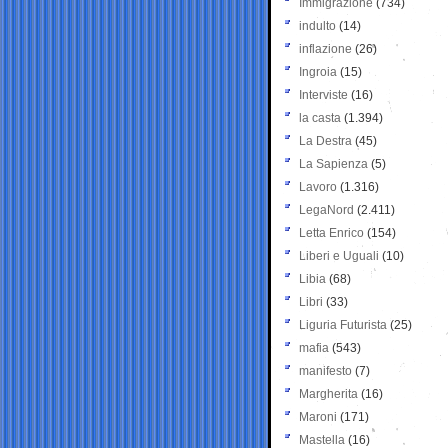
Immigrazione
(734)
indulto
(14)
inflazione
(26)
Ingroia
(15)
Interviste
(16)
la casta
(1.394)
La Destra
(45)
La Sapienza
(5)
Lavoro
(1.316)
LegaNord
(2.411)
Letta Enrico
(154)
Liberi e Uguali
(10)
Libia
(68)
Libri
(33)
Liguria Futurista
(25)
mafia
(543)
manifesto
(7)
Margherita
(16)
Maroni
(171)
Mastella
(16)