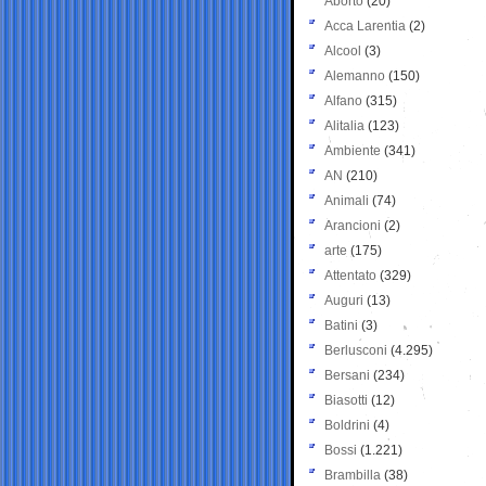
Aborto
(20)
Acca Larentia
(2)
Alcool
(3)
Alemanno
(150)
Alfano
(315)
Alitalia
(123)
Ambiente
(341)
AN
(210)
Animali
(74)
Arancioni
(2)
arte
(175)
Attentato
(329)
Auguri
(13)
Batini
(3)
Berlusconi
(4.295)
Bersani
(234)
Biasotti
(12)
Boldrini
(4)
Bossi
(1.221)
Brambilla
(38)