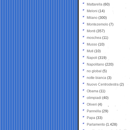
Mattarella
(60)
Meloni
(14)
Milano
(300)
Montezemolo
(7)
Monti
(357)
moschea
(11)
Musso
(10)
Muti
(10)
Napoli
(319)
Napolitano
(220)
no global
(5)
notte bianca
(3)
Nuovo Centrodestra
(2)
Obama
(11)
olimpiadi
(40)
Oliveri
(4)
Pannella
(29)
Papa
(33)
Parlamento
(1.428)