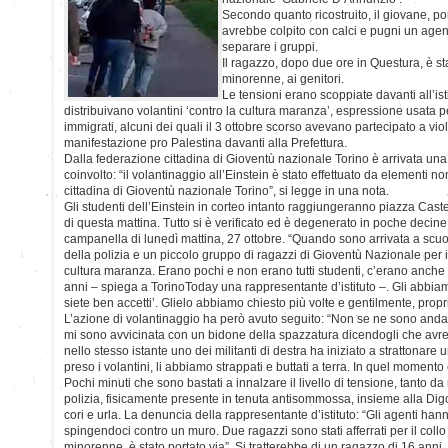
Secondo quanto ricostruito, il giovane, p
avrebbe colpito con calci e pugni un agen
separare i gruppi.
Il ragazzo, dopo due ore in Questura, è sta
minorenne, ai genitori.
Le tensioni erano scoppiate davanti all’isti
distribuivano volantini ‘contro la cultura maranza’, espressione usata per
immigrati, alcuni dei quali il 3 ottobre scorso avevano partecipato a vio
manifestazione pro Palestina davanti alla Prefettura.
Dalla federazione cittadina di Gioventù nazionale Torino è arrivata un
coinvolto: “il volantinaggio all’Einstein è stato effettuato da elementi n
cittadina di Gioventù nazionale Torino”, si legge in una nota.
Gli studenti dell’Einstein in corteo intanto raggiungeranno piazza Castel
di questa mattina. Tutto si è verificato ed è degenerato in poche decine
campanella di lunedì mattina, 27 ottobre. “Quando sono arrivata a scu
della polizia e un piccolo gruppo di ragazzi di Gioventù Nazionale per i
cultura maranza. Erano pochi e non erano tutti studenti, c’erano anche 
anni – spiega a TorinoToday una rappresentante d’istituto –. Gli abbi
siete ben accetti’. Glielo abbiamo chiesto più volte e gentilmente, proprio
L’azione di volantinaggio ha però avuto seguito: “Non se ne sono andat
mi sono avvicinata con un bidone della spazzatura dicendogli che avreb
nello stesso istante uno dei militanti di destra ha iniziato a strattonar
preso i volantini, li abbiamo strappati e buttati a terra. In quel momento 
Pochi minuti che sono bastati a innalzare il livello di tensione, tanto da 
polizia, fisicamente presente in tenuta antisommossa, insieme alla Digos
cori e urla. La denuncia della rappresentante d’istituto: “Gli agenti han
spingendoci contro un muro. Due ragazzi sono stati afferrati per il col
minorenne, è stato portato via”. Si tratterebbe di un ragazzo di 16 anni,