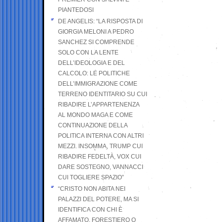
PIANTEDOSI
DE ANGELIS: “LA RISPOSTA DI
GIORGIA MELONI A PEDRO
SANCHEZ SI COMPRENDE
SOLO CON LA LENTE
DELL’IDEOLOGIA E DEL
CALCOLO: LE POLITICHE
DELL’IMMIGRAZIONE COME
TERRENO IDENTITARIO SU CUI
RIBADIRE L’APPARTENENZA
AL MONDO MAGA E COME
CONTINUAZIONE DELLA
POLITICA INTERNA CON ALTRI
MEZZI. INSOMMA, TRUMP CUI
RIBADIRE FEDELTÀ, VOX CUI
DARE SOSTEGNO, VANNACCI
CUI TOGLIERE SPAZIO”
“CRISTO NON ABITA NEI
PALAZZI DEL POTERE, MA SI
IDENTIFICA CON CHI È
AFFAMATO, FORESTIERO O