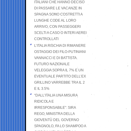
ITALIANI CHE HANNO DECISO
DI PASSARE LE VACANZE IN
SPAGNA SONO COSTRETTI A
LUNGHE CODE AL LORO
ARRIVO, CON PASSEGGERI
SCELTI A CASO O INTERI AEREI
CONTROLLATI
L’ITALIA RISCHIA DI RIMANERE
OSTAGGIO DEI FILO-PUTINIANI
VANNACCI E DI BATTISTA.
FUTURO NAZIONALE
VELEGGIA SOPRA IL 7% E UN
EVENTUALE PARTITO DELL’EX
GRILLINO VARREBBE TRA IL 2
E IL 3.5%
“DALL’ITALIA UNA MISURA
RIDICOLA E
IRRESPONSABILE”: SIRA
REGO, MINISTRA DELLA
GIOVENTÙ DEL GOVERNO
SPAGNOLO, FA LO SHAMPOO A