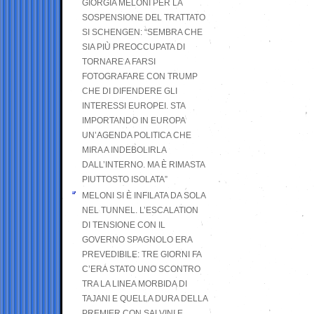
GIORGIA MELONI PER LA
SOSPENSIONE DEL TRATTATO
SI SCHENGEN: “SEMBRA CHE
SIA PIÙ PREOCCUPATA DI
TORNARE A FARSI
FOTOGRAFARE CON TRUMP
CHE DI DIFENDERE GLI
INTERESSI EUROPEI. STA
IMPORTANDO IN EUROPA
UN’AGENDA POLITICA CHE
MIRA A INDEBOLIRLA
DALL’INTERNO. MA È RIMASTA
PIUTTOSTO ISOLATA”
MELONI SI È INFILATA DA SOLA
NEL TUNNEL. L’ESCALATION
DI TENSIONE CON IL
GOVERNO SPAGNOLO ERA
PREVEDIBILE: TRE GIORNI FA
C’ERA STATO UNO SCONTRO
TRA LA LINEA MORBIDA DI
TAJANI E QUELLA DURA DELLA
PREMIER CON SALVINI E