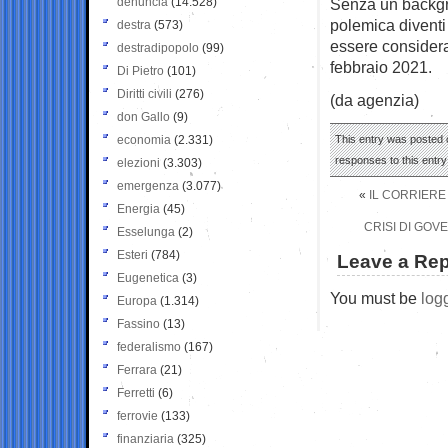
denuncia
(14.528)
Senza un backgr
polemica diventi 
destra
(573)
essere considera
destradipopolo
(99)
febbraio 2021.
Di Pietro
(101)
Diritti civili
(276)
(da agenzia)
don Gallo
(9)
economia
(2.331)
This entry was posted o
responses to this entr
elezioni
(3.303)
emergenza
(3.077)
«
IL CORRIERE
Energia
(45)
CRISI DI GOV
Esselunga
(2)
Esteri
(784)
Leave a Rep
Eugenetica
(3)
You must be
log
Europa
(1.314)
Fassino
(13)
federalismo
(167)
Ferrara
(21)
Ferretti
(6)
ferrovie
(133)
finanziaria
(325)