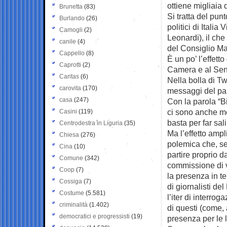
ottiene migliaia d
Brunetta
(83)
Si tratta del pun
Burlando
(26)
politici di Italia
Camogli
(2)
Leonardi), il che
canile
(4)
del Consiglio M
Cappello
(8)
È un po’ l’effetto
Caprotti
(2)
Camera e al Senat
Caritas
(6)
Nella bolla di Tw
carovita
(170)
messaggi del par
casa
(247)
Con la parola “B
ci sono anche m
Casini
(119)
basta per far sal
Centrodestra in Liguria
(35)
Ma l’effetto ampl
Chiesa
(276)
polemica che, se
Cina
(10)
partire proprio 
Comune
(342)
commissione di vi
Coop
(7)
la presenza in t
Cossiga
(7)
di giornalisti de
Costume
(5.581)
l’iter di interro
criminalità
(1.402)
di questi (come,
democratici e progressisti
(19)
presenza per le 