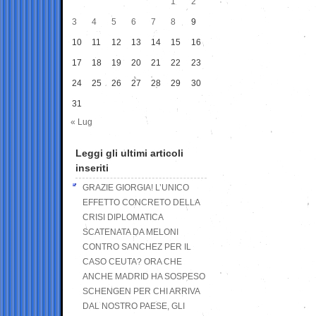
1
2
3
4
5
6
7
8
9
10
11
12
13
14
15
16
17
18
19
20
21
22
23
24
25
26
27
28
29
30
31
« Lug
Leggi gli ultimi articoli
inseriti
GRAZIE GIORGIA! L’UNICO
EFFETTO CONCRETO DELLA
CRISI DIPLOMATICA
SCATENATA DA MELONI
CONTRO SANCHEZ PER IL
CASO CEUTA? ORA CHE
ANCHE MADRID HA SOSPESO
SCHENGEN PER CHI ARRIVA
DAL NOSTRO PAESE, GLI