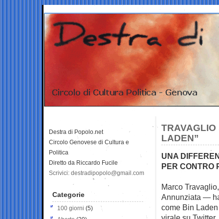
TRAVAGLIO 
Destra di Popolo.net
LADEN”
Circolo Genovese di Cultura e
Politica
UNA DIFFERENZ
Diretto da Riccardo Fucile
PER CONTRO 
Scrivici: destradipopolo@gmail.com
Marco Travaglio,
Categorie
Annunziata — ha
come Bin Laden 
100 giorni
(5)
virale su Twitter.