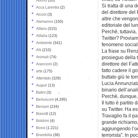
Aborto
(20)
Si tratta di una 
Acca Larentia
(2)
del direttore del
Alcool
(3)
altre che vengon
Alemanno
(150)
editoriale del lu
Alfano
(315)
Perchè, tuttavia,
Alitalia
(123)
Twitter? Proviamo
Ambiente
(341)
fenomeno social 
AN
(210)
La frase su Renz
prosieguo della 
Animali
(74)
direttore del Fat
Arancioni
(2)
fatto cadere il 
arte
(175)
buttato giù le tor
Attentato
(329)
Lucia Annunziata 
Auguri
(13)
binario dell’anal
Batini
(3)
Perchè, dunque, 
Berlusconi
(4.295)
Il tutto è partit
Bersani
(234)
su Twitter. Ha e
Biasotti
(12)
Travaglio fa il 
Boldrini
(4)
grande richiamo
Bossi
(1.221)
aggiungendo l’oc
terrorista”. In p
Brambilla
(38)