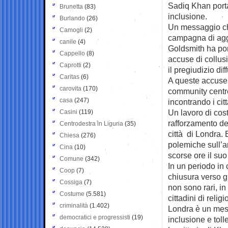
Sadiq Khan port
Brunetta
(83)
inclusione.
Burlando
(26)
Un messaggio che
Camogli
(2)
campagna di aggr
canile
(4)
Goldsmith ha por
Cappello
(8)
accuse di collusi
Caprotti
(2)
il pregiudizio diff
Caritas
(6)
A queste accuse 
carovita
(170)
community centr
casa
(247)
incontrando i ci
Un lavoro di cost
Casini
(119)
rafforzamento de
Centrodestra in Liguria
(35)
città di Londra. 
Chiesa
(276)
polemiche sull’a
Cina
(10)
scorse ore il su
Comune
(342)
In un periodo in 
Coop
(7)
chiusura verso gl
Cossiga
(7)
non sono rari, in
Costume
(5.581)
cittadini di rel
criminalità
(1.402)
Londra è un mess
democratici e progressisti
(19)
inclusione e toll