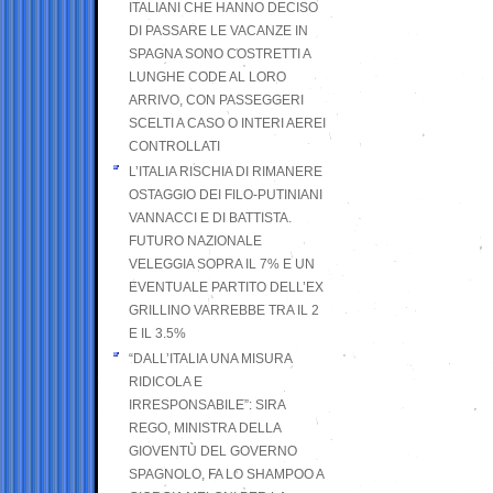
ITALIANI CHE HANNO DECISO
DI PASSARE LE VACANZE IN
SPAGNA SONO COSTRETTI A
LUNGHE CODE AL LORO
ARRIVO, CON PASSEGGERI
SCELTI A CASO O INTERI AEREI
CONTROLLATI
L’ITALIA RISCHIA DI RIMANERE
OSTAGGIO DEI FILO-PUTINIANI
VANNACCI E DI BATTISTA.
FUTURO NAZIONALE
VELEGGIA SOPRA IL 7% E UN
EVENTUALE PARTITO DELL’EX
GRILLINO VARREBBE TRA IL 2
E IL 3.5%
“DALL’ITALIA UNA MISURA
RIDICOLA E
IRRESPONSABILE”: SIRA
REGO, MINISTRA DELLA
GIOVENTÙ DEL GOVERNO
SPAGNOLO, FA LO SHAMPOO A