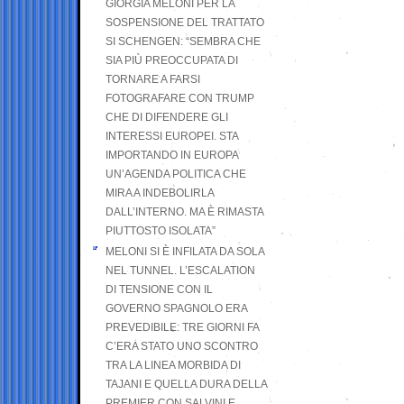
GIORGIA MELONI PER LA
SOSPENSIONE DEL TRATTATO
SI SCHENGEN: “SEMBRA CHE
SIA PIÙ PREOCCUPATA DI
TORNARE A FARSI
FOTOGRAFARE CON TRUMP
CHE DI DIFENDERE GLI
INTERESSI EUROPEI. STA
IMPORTANDO IN EUROPA
UN’AGENDA POLITICA CHE
MIRA A INDEBOLIRLA
DALL’INTERNO. MA È RIMASTA
PIUTTOSTO ISOLATA”
MELONI SI È INFILATA DA SOLA
NEL TUNNEL. L’ESCALATION
DI TENSIONE CON IL
GOVERNO SPAGNOLO ERA
PREVEDIBILE: TRE GIORNI FA
C’ERA STATO UNO SCONTRO
TRA LA LINEA MORBIDA DI
TAJANI E QUELLA DURA DELLA
PREMIER CON SALVINI E