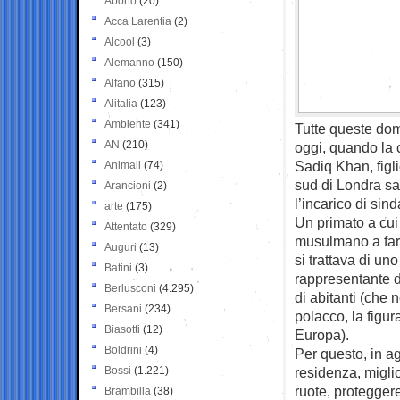
Aborto
(20)
Acca Larentia
(2)
Alcool
(3)
Alemanno
(150)
Alfano
(315)
Alitalia
(123)
Ambiente
(341)
Tutte queste dom
AN
(210)
oggi, quando la 
Sadiq Khan, figli
Animali
(74)
sud di Londra sa
Arancioni
(2)
l’incarico di sin
arte
(175)
Un primato a cui
Attentato
(329)
musulmano a far p
Auguri
(13)
si trattava di un
Batini
(3)
rappresentante de
Berlusconi
(4.295)
di abitanti (che 
Bersani
(234)
polacco, la figur
Biasotti
(12)
Europa).
Boldrini
(4)
Per questo, in a
Bossi
(1.221)
residenza, miglio
ruote, protegger
Brambilla
(38)