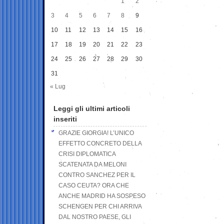
1
2
3
4
5
6
7
8
9
10
11
12
13
14
15
16
17
18
19
20
21
22
23
24
25
26
27
28
29
30
31
« Lug
Leggi gli ultimi articoli
inseriti
GRAZIE GIORGIA! L’UNICO
EFFETTO CONCRETO DELLA
CRISI DIPLOMATICA
SCATENATA DA MELONI
CONTRO SANCHEZ PER IL
CASO CEUTA? ORA CHE
ANCHE MADRID HA SOSPESO
SCHENGEN PER CHI ARRIVA
DAL NOSTRO PAESE, GLI