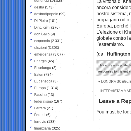
denuncia
(14.528)
La vittoria di Kh
ancora consider
destra
(573)
nostro sistema, 
destradipopolo
(99)
propagano odio e
Di Pietro
(101)
Europa, perchè l
Diritti civili
(276)
L’elezione di Kh
don Gallo
(9)
globale contro l
economia
(2.331)
l’estremismo.
elezioni
(3.303)
(da
“Huffington
emergenza
(3.077)
Energia
(45)
This entry was posted o
Esselunga
(2)
responses to this entr
Esteri
(784)
Eugenetica
(3)
«
LONDRA SCEGLIE 
Europa
(1.314)
INTERVISTA A MAR
Fassino
(13)
Leave a Rep
federalismo
(167)
Ferrara
(21)
You must be
log
Ferretti
(6)
ferrovie
(133)
finanziaria
(325)