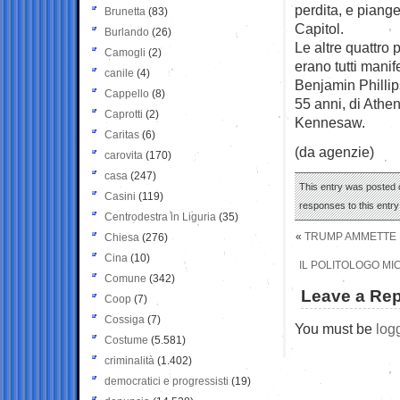
perdita, e piange
Brunetta
(83)
Capitol.
Burlando
(26)
Le altre quattro
Camogli
(2)
erano tutti manif
canile
(4)
Benjamin Phillip
Cappello
(8)
55 anni, di Athe
Caprotti
(2)
Kennesaw.
Caritas
(6)
(da agenzie)
carovita
(170)
casa
(247)
This entry was posted o
Casini
(119)
responses to this entr
Centrodestra in Liguria
(35)
«
TRUMP AMMETTE L
Chiesa
(276)
Cina
(10)
IL POLITOLOGO MI
Comune
(342)
Leave a Rep
Coop
(7)
Cossiga
(7)
You must be
log
Costume
(5.581)
criminalità
(1.402)
democratici e progressisti
(19)