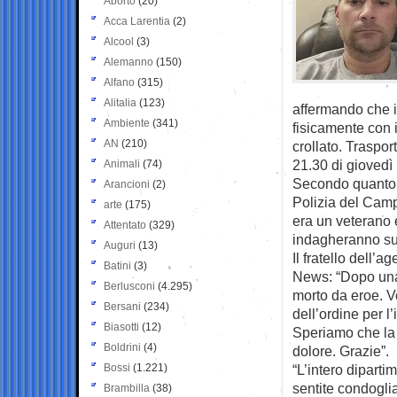
Aborto
(20)
Acca Larentia
(2)
Alcool
(3)
Alemanno
(150)
Alfano
(315)
Alitalia
(123)
affermando che i
Ambiente
(341)
fisicamente con 
AN
(210)
crollato. Traspor
21.30 di giovedì
Animali
(74)
Secondo quanto r
Arancioni
(2)
Polizia del Camp
arte
(175)
era un veterano e
Attentato
(329)
indagheranno sul
Auguri
(13)
Il fratello dell’
Batini
(3)
News: “Dopo una 
Berlusconi
(4.295)
morto da eroe. Vor
Bersani
(234)
dell’ordine per l
Biasotti
(12)
Speriamo che la 
Boldrini
(4)
dolore. Grazie”.
Bossi
(1.221)
“L’intero diparti
sentite condoglia
Brambilla
(38)