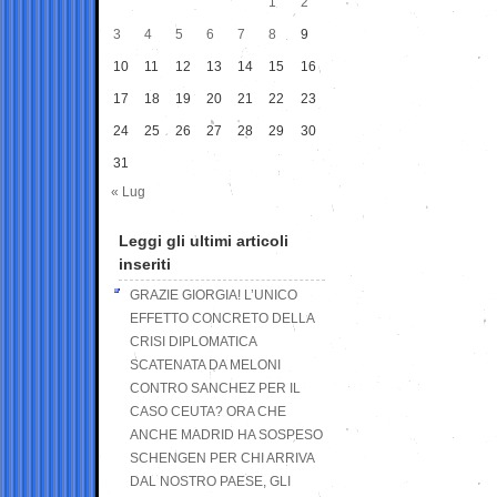
1
2
3
4
5
6
7
8
9
10
11
12
13
14
15
16
17
18
19
20
21
22
23
24
25
26
27
28
29
30
31
« Lug
Leggi gli ultimi articoli
inseriti
GRAZIE GIORGIA! L’UNICO
EFFETTO CONCRETO DELLA
CRISI DIPLOMATICA
SCATENATA DA MELONI
CONTRO SANCHEZ PER IL
CASO CEUTA? ORA CHE
ANCHE MADRID HA SOSPESO
SCHENGEN PER CHI ARRIVA
DAL NOSTRO PAESE, GLI