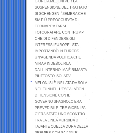
GIORGIA MELONI PER LA
SOSPENSIONE DEL TRATTATO
SI SCHENGEN: “SEMBRA CHE
SIA PIÙ PREOCCUPATA DI
TORNARE A FARSI
FOTOGRAFARE CON TRUMP
CHE DI DIFENDERE GLI
INTERESSI EUROPEI. STA
IMPORTANDO IN EUROPA
UN’AGENDA POLITICA CHE
MIRA A INDEBOLIRLA
DALL’INTERNO. MA È RIMASTA
PIUTTOSTO ISOLATA”
MELONI SI È INFILATA DA SOLA
NEL TUNNEL. L’ESCALATION
DI TENSIONE CON IL
GOVERNO SPAGNOLO ERA
PREVEDIBILE: TRE GIORNI FA
C’ERA STATO UNO SCONTRO
TRA LA LINEA MORBIDA DI
TAJANI E QUELLA DURA DELLA
PREMIER CON SALVINI E