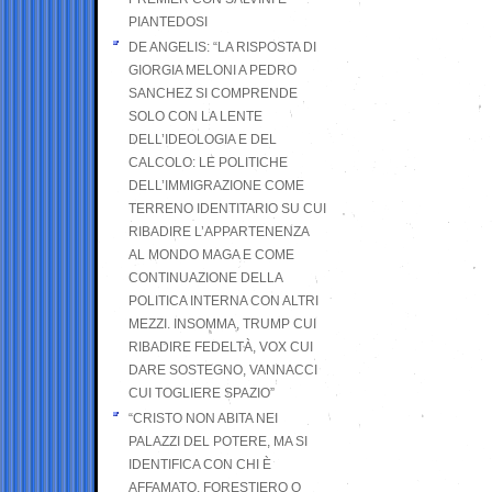
PIANTEDOSI
DE ANGELIS: “LA RISPOSTA DI
GIORGIA MELONI A PEDRO
SANCHEZ SI COMPRENDE
SOLO CON LA LENTE
DELL’IDEOLOGIA E DEL
CALCOLO: LE POLITICHE
DELL’IMMIGRAZIONE COME
TERRENO IDENTITARIO SU CUI
RIBADIRE L’APPARTENENZA
AL MONDO MAGA E COME
CONTINUAZIONE DELLA
POLITICA INTERNA CON ALTRI
MEZZI. INSOMMA, TRUMP CUI
RIBADIRE FEDELTÀ, VOX CUI
DARE SOSTEGNO, VANNACCI
CUI TOGLIERE SPAZIO”
“CRISTO NON ABITA NEI
PALAZZI DEL POTERE, MA SI
IDENTIFICA CON CHI È
AFFAMATO, FORESTIERO O