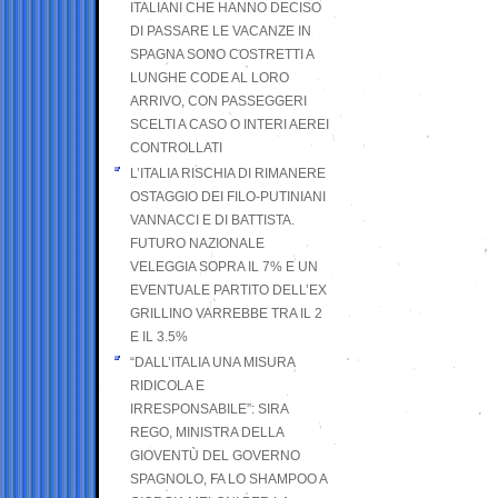
ITALIANI CHE HANNO DECISO
DI PASSARE LE VACANZE IN
SPAGNA SONO COSTRETTI A
LUNGHE CODE AL LORO
ARRIVO, CON PASSEGGERI
SCELTI A CASO O INTERI AEREI
CONTROLLATI
L’ITALIA RISCHIA DI RIMANERE
OSTAGGIO DEI FILO-PUTINIANI
VANNACCI E DI BATTISTA.
FUTURO NAZIONALE
VELEGGIA SOPRA IL 7% E UN
EVENTUALE PARTITO DELL’EX
GRILLINO VARREBBE TRA IL 2
E IL 3.5%
“DALL’ITALIA UNA MISURA
RIDICOLA E
IRRESPONSABILE”: SIRA
REGO, MINISTRA DELLA
GIOVENTÙ DEL GOVERNO
SPAGNOLO, FA LO SHAMPOO A