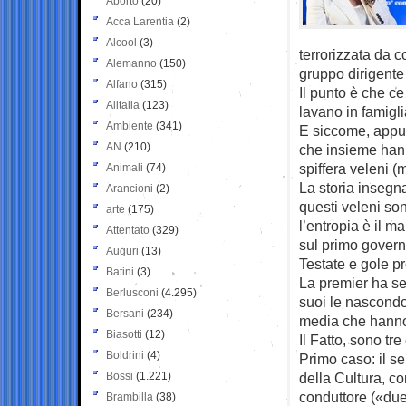
Aborto
(20)
Acca Larentia
(2)
Alcool
(3)
terrorizzata da c
Alemanno
(150)
gruppo dirigente
Alfano
(315)
Il punto è che c
Alitalia
(123)
lavano in famigl
Ambiente
(341)
E siccome, appunt
AN
(210)
che insieme hanno
spiffera veleni 
Animali
(74)
La storia insegn
Arancioni
(2)
questi veleni son
arte
(175)
l’entropia è il m
Attentato
(329)
sul primo govern
Auguri
(13)
Testate e gole p
Batini
(3)
La premier ha se
Berlusconi
(4.295)
suoi le nascondon
Bersani
(234)
media che hanno 
Biasotti
(12)
Il Fatto, sono tr
Boldrini
(4)
Primo caso: il s
Bossi
(1.221)
della Cultura, co
conduttore («due 
Brambilla
(38)