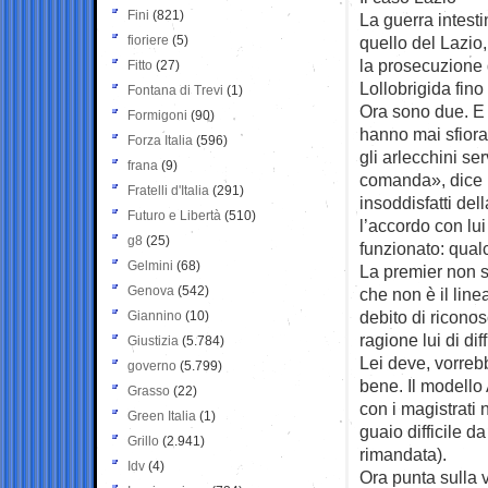
Fini
(821)
La guerra intest
fioriere
(5)
quello del Lazio,
la prosecuzione d
Fitto
(27)
Lollobrigida fin
Fontana di Trevi
(1)
Ora sono due. E 
Formigoni
(90)
hanno mai sfiorat
Forza Italia
(596)
gli arlecchini se
frana
(9)
comanda», dice u
Fratelli d'Italia
(291)
insoddisfatti del
Futuro e Libertà
(510)
l’accordo con lu
g8
(25)
funzionato: qualc
Gelmini
(68)
La premier non s
Genova
(542)
che non è il lin
debito di ricono
Giannino
(10)
ragione lui di di
Giustizia
(5.784)
Lei deve, vorreb
governo
(5.799)
bene. Il modello 
Grasso
(22)
con i magistrati 
Green Italia
(1)
guaio difficile 
Grillo
(2.941)
rimandata).
Idv
(4)
Ora punta sulla v