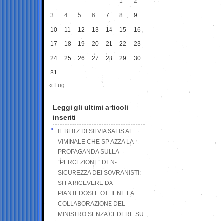
1
2
3
4
5
6
7
8
9
10
11
12
13
14
15
16
17
18
19
20
21
22
23
24
25
26
27
28
29
30
31
« Lug
Leggi gli ultimi articoli
inseriti
IL BLITZ DI SILVIA SALIS AL
VIMINALE CHE SPIAZZA LA
PROPAGANDA SULLA
“PERCEZIONE” DI IN-
SICUREZZA DEI SOVRANISTI:
SI FA RICEVERE DA
PIANTEDOSI E OTTIENE LA
COLLABORAZIONE DEL
MINISTRO SENZA CEDERE SU