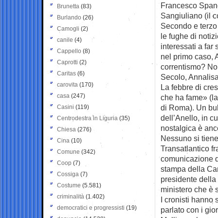
Francesco Spano,
Brunetta
(83)
Sangiuliano (il 
Burlando
(26)
Secondo e terzo 
Camogli
(2)
le fughe di notiz
canile
(4)
interessati a far
Cappello
(8)
nel primo caso, 
Caprotti
(2)
correntismo? No, 
Caritas
(6)
Secolo, Annalisa 
carovita
(170)
La febbre di cres
casa
(247)
che ha fame» (l
di Roma). Un bu
Casini
(119)
dell’Anello, in c
Centrodestra in Liguria
(35)
nostalgica è anc
Chiesa
(276)
Nessuno si tiene 
Cina
(10)
Transatlantico fr
Comune
(342)
comunicazione di
Coop
(7)
stampa della Cam
Cossiga
(7)
presidente della
Costume
(5.581)
ministero che è 
criminalità
(1.402)
I cronisti hanno 
democratici e progressisti
(19)
parlato con i gio