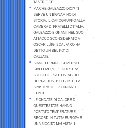
TASER E CP
MA CHE GALEAZZO DICI? TI
SERVE UN BIGNAMINO DI
STORIA. IL CAPOGRUPPO ALLA
CAMERA DI FRATELLI D’ITALIA,
GALEAZZO BIGNAMI, NEL SUO
ATTACCO SCONSIDERATO A
OSCAR LUIGI SCALFARO HA
DETTO UN BEL PO’ DI
CAZZATE
SIAMO FERMI AL GOVERNO
GIALLOVERDE: LA DESTRA
SULLA DIFESA È OSTAGGIO
DEI “PACIFISTI” LEGHISTI, LA
SINISTRA DEL PUTINIANO
CONTE
LE ONDATE DI CALORE DI
QUEST’ESTATE HANNO
PORTATO TEMPERATURE
RECORD IN TUTTA EUROPA E
UNA SICCITA’ MAI VISTA. I