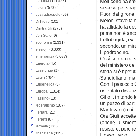
denuncia
(14.528)
Mollicone ha sme
si sa se per sba
destra
(573)
Fuori dal girone 
destradipopolo
(99)
Meloni stavolta h
Di Pietro
(101)
ha affidato la ge
Diritti civili
(276)
prima non è anco
don Gallo
(9)
Lollobrigida, ex 
economia
(2.331)
secondo, un mira
elezioni
(3.303)
il padroncino.
emergenza
(3.077)
Così la premier s
Energia
(45)
del ministero del
Esselunga
(2)
storia si è ripetu
Sangiuliano, mal
Esteri
(784)
Con il pasticcio 
Eugenetica
(3)
ostentato distanz
Europa
(1.314)
Gilioli, irritand
Fassino
(13)
un pezzo di parti
federalismo
(167)
Mantovano) con il
Ferrara
(21)
Ora Giuli accett
Ferretti
(6)
(anche lui smenti
ferrovie
(133)
resistere, perché
finanziaria
(325)
Il caso Lazio