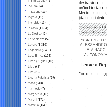
Immigrazione
(734)
destra vince nel
indulto
(14)
un’inchiesta sul
inflazione
(26)
Mentre i suoi lit
Ingroia
(15)
(da editorialedom
Interviste
(16)
This entry was posted o
la casta
(1.394)
responses to this entr
La Destra
(45)
La Sapienza
(5)
«
SGARBI RISCHIA 
ALESSANDRO G
Lavoro
(1.316)
E MINACCI
LegaNord
(2.411)
“AUTONOMIA
Letta Enrico
(154)
Liberi e Uguali
(10)
Leave a Rep
Libia
(68)
Libri
(33)
You must be
log
Liguria Futurista
(25)
mafia
(543)
manifesto
(7)
Margherita
(16)
Maroni
(171)
Mastella
(16)