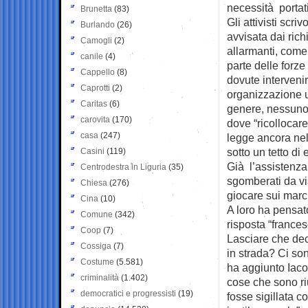
necessità portati 
Brunetta
(83)
Gli attivisti scri
Burlando
(26)
avvisata dai rich
Camogli
(2)
allarmanti, come
canile
(4)
parte delle forz
Cappello
(8)
dovute intervenir
Caprotti
(2)
organizzazione u
Caritas
(6)
genere, nessuno
carovita
(170)
dove “ricollocare
casa
(247)
legge ancora nel
sotto un tetto di
Casini
(119)
Già l’assistenza
Centrodestra in Liguria
(35)
sgomberati da via
Chiesa
(276)
giocare sui marc
Cina
(10)
A loro ha pensato
Comune
(342)
risposta “france
Coop
(7)
Lasciare che dec
Cossiga
(7)
in strada? Ci so
Costume
(5.581)
ha aggiunto Iac
criminalità
(1.402)
cose che sono riu
democratici e progressisti
(19)
fosse sigillata co