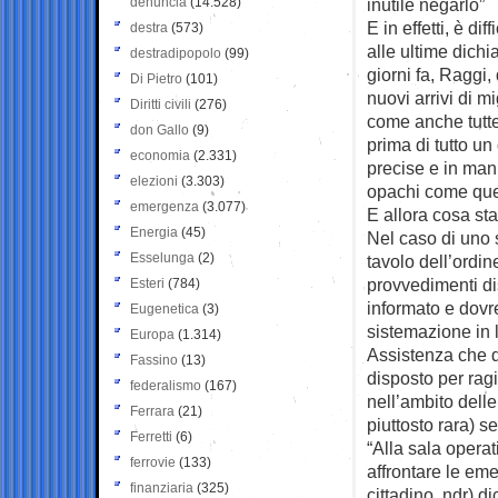
denuncia
(14.528)
inutile negarlo”
E in effetti, è di
destra
(573)
alle ultime dich
destradipopolo
(99)
giorni fa, Raggi,
Di Pietro
(101)
nuovi arrivi di m
Diritti civili
(276)
come anche tutte 
don Gallo
(9)
prima di tutto u
economia
(2.331)
precise e in mani
elezioni
(3.303)
opachi come quel
emergenza
(3.077)
E allora cosa s
Energia
(45)
Nel caso di uno 
Esselunga
(2)
tavolo dell’ordin
provvedimenti dis
Esteri
(784)
informato e dovre
Eugenetica
(3)
sistemazione in l
Europa
(1.314)
Assistenza che 
Fassino
(13)
disposto per rag
federalismo
(167)
nell’ambito delle
Ferrara
(21)
piuttosto rara) 
Ferretti
(6)
“Alla sala opera
ferrovie
(133)
affrontare le eme
finanziaria
(325)
cittadino, ndr) d