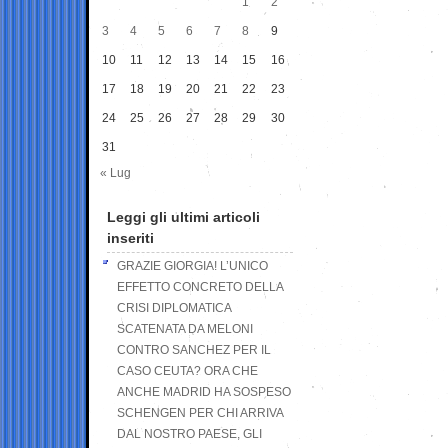
1
2
3
4
5
6
7
8
9
10
11
12
13
14
15
16
17
18
19
20
21
22
23
24
25
26
27
28
29
30
31
« Lug
Leggi gli ultimi articoli
inseriti
GRAZIE GIORGIA! L’UNICO
EFFETTO CONCRETO DELLA
CRISI DIPLOMATICA
SCATENATA DA MELONI
CONTRO SANCHEZ PER IL
CASO CEUTA? ORA CHE
ANCHE MADRID HA SOSPESO
SCHENGEN PER CHI ARRIVA
DAL NOSTRO PAESE, GLI