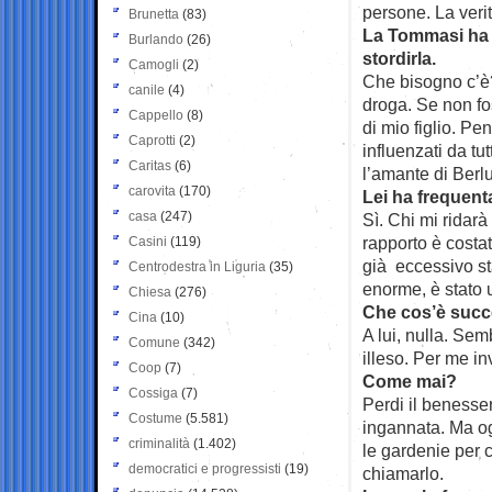
persone. La verit
Brunetta
(83)
La Tommasi ha r
Burlando
(26)
stordirla.
Camogli
(2)
Che bisogno c’è?
canile
(4)
droga. Se non fos
Cappello
(8)
di mio figlio. Pe
Caprotti
(2)
influenzati da tu
Caritas
(6)
l’amante di Berl
carovita
(170)
Lei ha frequent
casa
(247)
Sì. Chi mi ridarà
rapporto è costat
Casini
(119)
già eccessivo st
Centrodestra in Liguria
(35)
enorme, è stato 
Chiesa
(276)
Che cos’è suc
Cina
(10)
A lui, nulla. Se
Comune
(342)
illeso. Per me in
Coop
(7)
Come mai?
Cossiga
(7)
Perdi il benesser
Costume
(5.581)
ingannata. Ma o
criminalità
(1.402)
le gardenie per 
democratici e progressisti
(19)
chiamarlo.