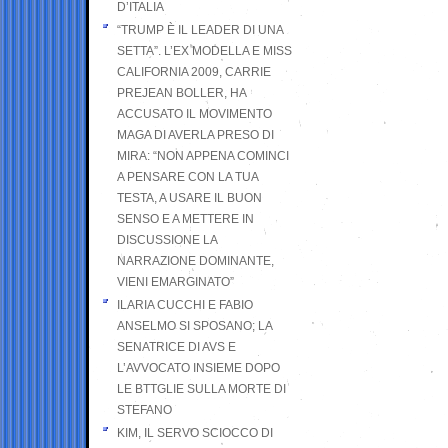
D’ITALIA
“TRUMP È IL LEADER DI UNA
SETTA”. L’EX MODELLA E MISS
CALIFORNIA 2009, CARRIE
PREJEAN BOLLER, HA
ACCUSATO IL MOVIMENTO
MAGA DI AVERLA PRESO DI
MIRA: “NON APPENA COMINCI
A PENSARE CON LA TUA
TESTA, A USARE IL BUON
SENSO E A METTERE IN
DISCUSSIONE LA
NARRAZIONE DOMINANTE,
VIENI EMARGINATO”
ILARIA CUCCHI E FABIO
ANSELMO SI SPOSANO; LA
SENATRICE DI AVS E
L’AVVOCATO INSIEME DOPO
LE BTTGLIE SULLA MORTE DI
STEFANO
KIM, IL SERVO SCIOCCO DI