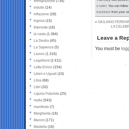
Immigrazione
(734)
e valori
. You can follow
indulto
(14)
trackback
from your ow
inflazione
(26)
Ingroia
(15)
«
GIULIANO FERRAR
LA CELEBRA
Interviste
(16)
la casta
(1.394)
Leave a Rep
La Destra
(45)
La Sapienza
(5)
You must be
log
Lavoro
(1.316)
LegaNord
(2.411)
Letta Enrico
(154)
Liberi e Uguali
(10)
Libia
(68)
Libri
(33)
Liguria Futurista
(25)
mafia
(543)
manifesto
(7)
Margherita
(16)
Maroni
(171)
Mastella
(16)