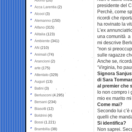
Aborto
(20)
presidente
del C
Acca Larentia
(2)
Perchè, come spi
Alcool
(3)
ricordi che ripor
Alemanno
(150)
ha rovinato la vi
Alfano
(315)
L’ex annunciatric
Alitalia
(123)
una comunità a 
Ambiente
(341)
mi descrive Ber
AN
(210)
“non si preoccup
sulle ragazze ch
Animali
(74)
Anche se, ricorda
Arancioni
(2)
‘Virginia, ho pau
arte
(175)
Signora Sanjust,
Attentato
(329)
di Sara Tommasi
Auguri
(13)
al premier che 
Batini
(3)
Io non compro i g
Berlusconi
(4.295)
mio ex marito mi h
Bersani
(234)
Come mai?
Biasotti
(12)
Secondo lui c’è 
Boldrini
(4)
quelli che manda
Bossi
(1.221)
Si identifica?
Non saprei. Seco
Brambilla
(38)