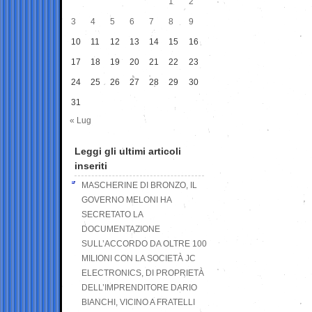
1
2
3
4
5
6
7
8
9
10
11
12
13
14
15
16
17
18
19
20
21
22
23
24
25
26
27
28
29
30
31
« Lug
Leggi gli ultimi articoli
inseriti
MASCHERINE DI BRONZO, IL
GOVERNO MELONI HA
SECRETATO LA
DOCUMENTAZIONE
SULL’ACCORDO DA OLTRE 100
MILIONI CON LA SOCIETÀ JC
ELECTRONICS, DI PROPRIETÀ
DELL’IMPRENDITORE DARIO
BIANCHI, VICINO A FRATELLI