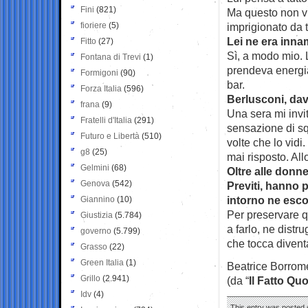
Fini
(821)
Ma questo non vu
fioriere
(5)
imprigionato da t
Lei ne era inn
Fitto
(27)
Sì, a modo mio.
Fontana di Trevi
(1)
prendeva energia
Formigoni
(90)
bar.
Forza Italia
(596)
Berlusconi, dava
frana
(9)
Una sera mi invi
Fratelli d'Italia
(291)
sensazione di sq
Futuro e Libertà
(510)
volte che lo vidi
g8
(25)
mai risposto. All
Gelmini
(68)
Oltre alle donne
Genova
(542)
Previti, hanno p
intorno ne esc
Giannino
(10)
Per preservare qu
Giustizia
(5.784)
a farlo, ne distru
governo
(5.799)
che tocca divent
Grasso
(22)
Green Italia
(1)
Beatrice Borrom
Grillo
(2.941)
(da “
Il Fatto Qu
Idv
(4)
This entry was posted 