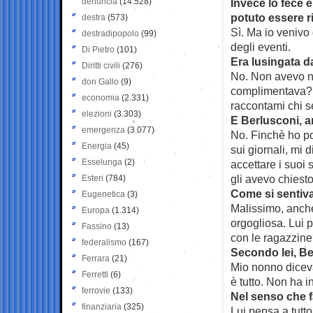
denuncia
(14.528)
Invece lo fece e
potuto essere 
destra
(573)
Sì. Ma io venivo
destradipopolo
(99)
degli eventi.
Di Pietro
(101)
Era lusingata da
Diritti civili
(276)
No. Non avevo nè 
don Gallo
(9)
complimentava? L
economia
(2.331)
raccontami chi s
elezioni
(3.303)
E Berlusconi, a
emergenza
(3.077)
No. Finchè ho po
Energia
(45)
sui giornali, mi 
Esselunga
(2)
accettare i suoi 
gli avevo chiesto
Esteri
(784)
Come si sentiv
Eugenetica
(3)
Malissimo, anche
Europa
(1.314)
orgogliosa. Lui p
Fassino
(13)
con le ragazzin
federalismo
(167)
Secondo lei, B
Ferrara
(21)
Mio nonno dicev
Ferretti
(6)
è tutto. Non ha i
ferrovie
(133)
Nel senso che f
finanziaria
(325)
Lui pensa a tutto