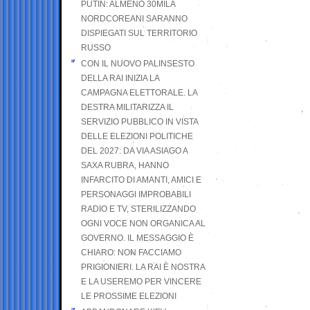
PUTIN: ALMENO 30MILA
NORDCOREANI SARANNO
DISPIEGATI SUL TERRITORIO
RUSSO
CON IL NUOVO PALINSESTO
DELLA RAI INIZIA LA
CAMPAGNA ELETTORALE. LA
DESTRA MILITARIZZA IL
SERVIZIO PUBBLICO IN VISTA
DELLE ELEZIONI POLITICHE
DEL 2027: DA VIA ASIAGO A
SAXA RUBRA, HANNO
INFARCITO DI AMANTI, AMICI E
PERSONAGGI IMPROBABILI
RADIO E TV, STERILIZZANDO
OGNI VOCE NON ORGANICA AL
GOVERNO. IL MESSAGGIO È
CHIARO: NON FACCIAMO
PRIGIONIERI. LA RAI È NOSTRA
E LA USEREMO PER VINCERE
LE PROSSIME ELEZIONI