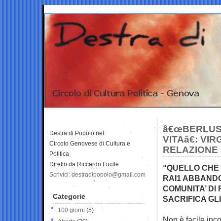
â€œBERLUS
Destra di Popolo.net
VITAâ€: V
Circolo Genovese di Cultura e
RELAZIONE 
Politica
Diretto da Riccardo Fucile
“QUELLO CHE 
Scrivici: destradipopolo@gmail.com
RAI1 ABBANDON
COMUNITA’ DI
Categorie
SACRIFICA GL
100 giorni
(5)
Non è facile inco