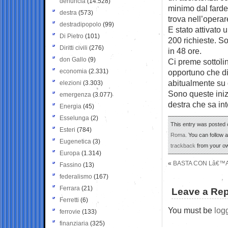
denuncia
(14.528)
minimo dal farde
destra
(573)
trova nell’operar
destradipopolo
(99)
E stato attivato
Di Pietro
(101)
200 richieste. S
Diritti civili
(276)
in 48 ore.
don Gallo
(9)
Ci preme sottoli
economia
(2.331)
opportuno che di
abitualmente su 
elezioni
(3.303)
Sono queste iniz
emergenza
(3.077)
destra che sa in
Energia
(45)
Esselunga
(2)
This entry was posted o
Esteri
(784)
Roma
. You can follow 
Eugenetica
(3)
trackback
from your ow
Europa
(1.314)
«
BASTA CON Lâ€™A
Fassino
(13)
federalismo
(167)
Ferrara
(21)
Leave a Rep
Ferretti
(6)
You must be
log
ferrovie
(133)
finanziaria
(325)