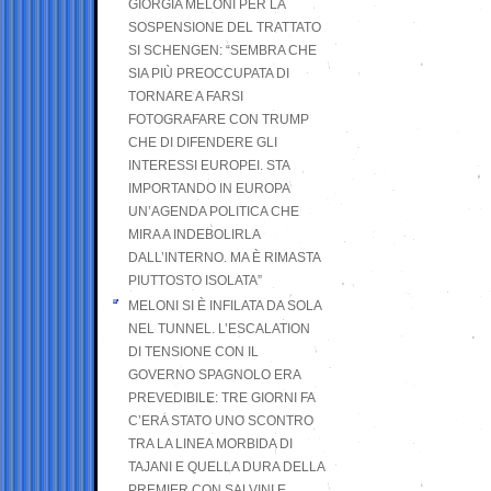
GIORGIA MELONI PER LA
SOSPENSIONE DEL TRATTATO
SI SCHENGEN: “SEMBRA CHE
SIA PIÙ PREOCCUPATA DI
TORNARE A FARSI
FOTOGRAFARE CON TRUMP
CHE DI DIFENDERE GLI
INTERESSI EUROPEI. STA
IMPORTANDO IN EUROPA
UN’AGENDA POLITICA CHE
MIRA A INDEBOLIRLA
DALL’INTERNO. MA È RIMASTA
PIUTTOSTO ISOLATA”
MELONI SI È INFILATA DA SOLA
NEL TUNNEL. L’ESCALATION
DI TENSIONE CON IL
GOVERNO SPAGNOLO ERA
PREVEDIBILE: TRE GIORNI FA
C’ERA STATO UNO SCONTRO
TRA LA LINEA MORBIDA DI
TAJANI E QUELLA DURA DELLA
PREMIER CON SALVINI E