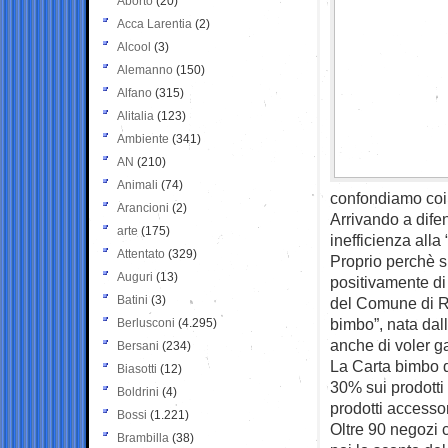
Aborto
(20)
Acca Larentia
(2)
Alcool
(3)
Alemanno
(150)
Alfano
(315)
Alitalia
(123)
Ambiente
(341)
AN
(210)
Animali
(74)
confondiamo coi 
Arancioni
(2)
Arrivando a difen
arte
(175)
inefficienza alla 
Attentato
(329)
Proprio perchè si
Auguri
(13)
positivamente di 
Batini
(3)
del Comune di Ro
bimbo”, nata dal
Berlusconi
(4.295)
anche di voler g
Bersani
(234)
La Carta bimbo dà
Biasotti
(12)
30% sui prodotti 
Boldrini
(4)
prodotti accesso
Bossi
(1.221)
Oltre 90 negozi 
Brambilla
(38)