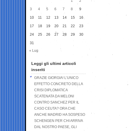
1
2
3
4
5
6
7
8
9
10
11
12
13
14
15
16
17
18
19
20
21
22
23
24
25
26
27
28
29
30
31
« Lug
Leggi gli ultimi articoli
inseriti
GRAZIE GIORGIA! L’UNICO
EFFETTO CONCRETO DELLA
CRISI DIPLOMATICA
SCATENATA DA MELONI
CONTRO SANCHEZ PER IL
CASO CEUTA? ORA CHE
ANCHE MADRID HA SOSPESO
SCHENGEN PER CHI ARRIVA
DAL NOSTRO PAESE, GLI