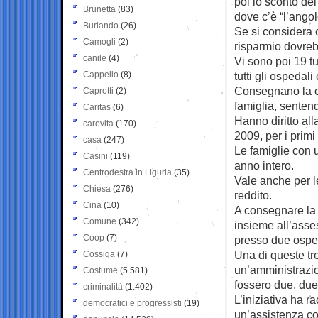
poi lo sconto de
Brunetta
(83)
dove c’è “l’angol
Burlando
(26)
Se si considera 
Camogli
(2)
risparmio dovreb
canile
(4)
Vi sono poi 19 tu
Cappello
(8)
tutti gli ospedal
Consegnano la ca
Caprotti
(2)
famiglia, senten
Caritas
(6)
Hanno diritto all
carovita
(170)
2009, per i primi
casa
(247)
Le famiglie con 
Casini
(119)
anno intero.
Centrodestra in Liguria
(35)
Vale anche per le
Chiesa
(276)
reddito.
Cina
(10)
A consegnare la 
Comune
(342)
insieme all’asse
Coop
(7)
presso due osped
Una di queste tr
Cossiga
(7)
un’amministrazio
Costume
(5.581)
fossero due, due
criminalità
(1.402)
L’iniziativa ha 
democratici e progressisti
(19)
un’assistenza co