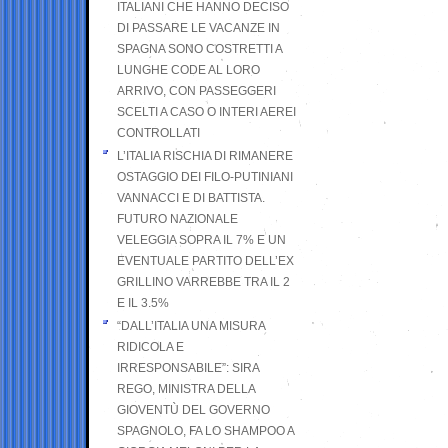
ITALIANI CHE HANNO DECISO
DI PASSARE LE VACANZE IN
SPAGNA SONO COSTRETTI A
LUNGHE CODE AL LORO
ARRIVO, CON PASSEGGERI
SCELTI A CASO O INTERI AEREI
CONTROLLATI
L’ITALIA RISCHIA DI RIMANERE
OSTAGGIO DEI FILO-PUTINIANI
VANNACCI E DI BATTISTA.
FUTURO NAZIONALE
VELEGGIA SOPRA IL 7% E UN
EVENTUALE PARTITO DELL’EX
GRILLINO VARREBBE TRA IL 2
E IL 3.5%
“DALL’ITALIA UNA MISURA
RIDICOLA E
IRRESPONSABILE”: SIRA
REGO, MINISTRA DELLA
GIOVENTÙ DEL GOVERNO
SPAGNOLO, FA LO SHAMPOO A