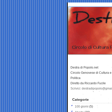
Destra di Popolo.net
Circolo Genovese di Cultura e
Politica
Diretto da Riccardo Fucile
Scrivici: destradipopolo@gma
Categorie
100 giorni
(5)