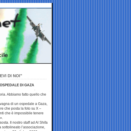
VI DI NOI”
 OSPEDALE DI GAZA
toria. Abbiamo fatto quello che
avagna di un ospedale a Gaza,
re che posta la foto su X –
ti che è impossibile tenere
a».
sta. Il nostro staff ad Al Shifa
 sottolineato l’associazione,