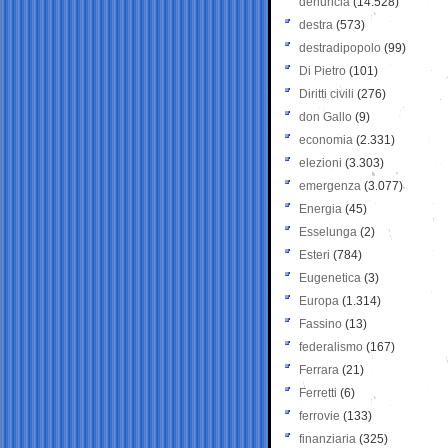
denuncia
(14.528)
destra
(573)
destradipopolo
(99)
Di Pietro
(101)
Diritti civili
(276)
don Gallo
(9)
economia
(2.331)
elezioni
(3.303)
emergenza
(3.077)
Energia
(45)
Esselunga
(2)
Esteri
(784)
Eugenetica
(3)
Europa
(1.314)
Fassino
(13)
federalismo
(167)
Ferrara
(21)
Ferretti
(6)
ferrovie
(133)
finanziaria
(325)