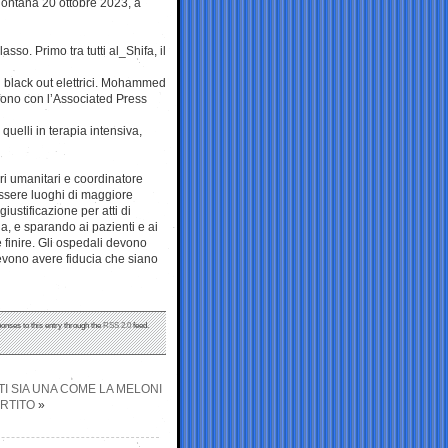
 lontana 20 ottobre 2023, a
sso. Primo tra tutti al_Shifa, il
ti black out elettrici. Mohammed
efono con l’Associated Press
 quelli in terapia intensiva,
ari umanitari e coordinatore
essere luoghi di maggiore
ustificazione per atti di
ua, e sparando ai pazienti e ai
 finire. Gli ospedali devono
vono avere fiducia che siano
ponses to this entry through the
RSS 2.0
feed.
TI SIA UNA COME LA MELONI
ARTITO
»