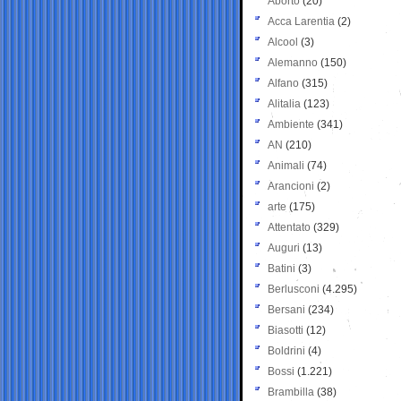
Aborto
(20)
Acca Larentia
(2)
Alcool
(3)
Alemanno
(150)
Alfano
(315)
Alitalia
(123)
Ambiente
(341)
AN
(210)
Animali
(74)
Arancioni
(2)
arte
(175)
Attentato
(329)
Auguri
(13)
Batini
(3)
Berlusconi
(4.295)
Bersani
(234)
Biasotti
(12)
Boldrini
(4)
Bossi
(1.221)
Brambilla
(38)