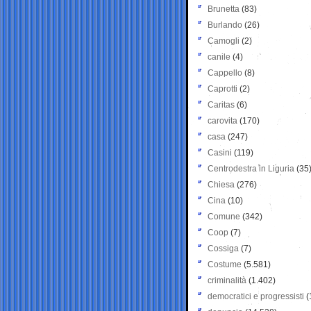
Brunetta
(83)
Burlando
(26)
Camogli
(2)
canile
(4)
Cappello
(8)
Caprotti
(2)
Caritas
(6)
carovita
(170)
casa
(247)
Casini
(119)
Centrodestra in Liguria
(35
Chiesa
(276)
Cina
(10)
Comune
(342)
Coop
(7)
Cossiga
(7)
Costume
(5.581)
criminalità
(1.402)
democratici e progressisti
(