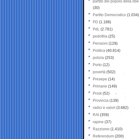
partito del popolo della libe
(30)
Partito Democratico
(1.034)
PD
(1.188)
PdL
(2.781)
pedofilia
(25)
Pensioni
(129)
Politica
(40.814)
polizia
(253)
Porto
(12)
povertà
(502)
Presepe
(14)
Primarie
(149)
Prodi
(52)
Provincia
(139)
radici e valori
(3.682)
RAI
(359)
rapine
(37)
Razzismo
(1.410)
Referendum
(200)