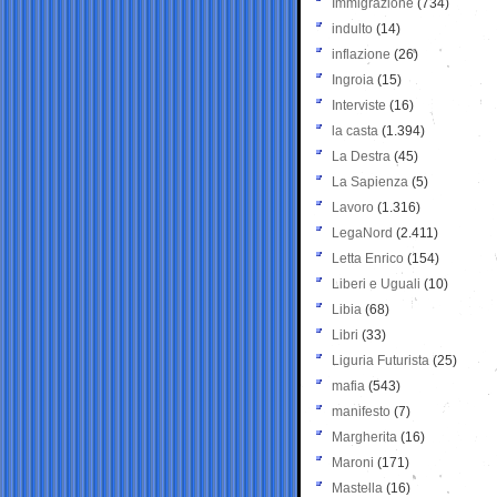
Immigrazione
(734)
indulto
(14)
inflazione
(26)
Ingroia
(15)
Interviste
(16)
la casta
(1.394)
La Destra
(45)
La Sapienza
(5)
Lavoro
(1.316)
LegaNord
(2.411)
Letta Enrico
(154)
Liberi e Uguali
(10)
Libia
(68)
Libri
(33)
Liguria Futurista
(25)
mafia
(543)
manifesto
(7)
Margherita
(16)
Maroni
(171)
Mastella
(16)