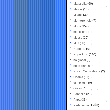
Mattarella
(60)
Meloni
(14)
Milano
(300)
Montezemolo
(7)
Monti
(357)
moschea
(11)
Musso
(10)
Muti
(10)
Napoli
(319)
Napolitano
(220)
no global
(5)
notte bianca
(3)
Nuovo Centrodestra
(2)
Obama
(11)
olimpiadi
(40)
Oliveri
(4)
Pannella
(29)
Papa
(33)
Parlamento
(1.428)