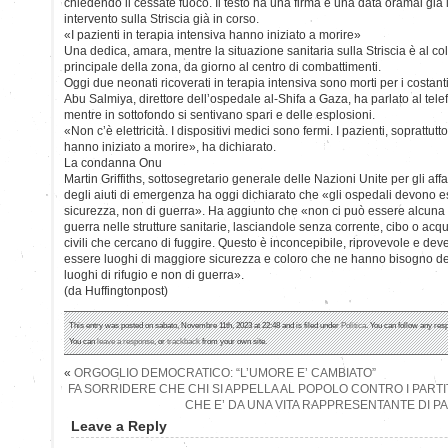
chiedendo il cessate fuoco. Il testo ha una firma e una data oramai già
intervento sulla Striscia già in corso.
«I pazienti in terapia intensiva hanno iniziato a morire»
Una dedica, amara, mentre la situazione sanitaria sulla Striscia è al colla
principale della zona, da giorno al centro di combattimenti.
Oggi due neonati ricoverati in terapia intensiva sono morti per i costan
Abu Salmiya, direttore dell’ospedale al-Shifa a Gaza, ha parlato al tel
mentre in sottofondo si sentivano spari e delle esplosioni.
«Non c’è elettricità. I dispositivi medici sono fermi. I pazienti, soprattutto
hanno iniziato a morire», ha dichiarato.
La condanna Onu
Martin Griffiths, sottosegretario generale delle Nazioni Unite per gli aff
degli aiuti di emergenza ha oggi dichiarato che «gli ospedali devono 
sicurezza, non di guerra». Ha aggiunto che «non ci può essere alcuna gi
guerra nelle strutture sanitarie, lasciandole senza corrente, cibo o acq
civili che cercano di fuggire. Questo è inconcepibile, riprovevole e deve
essere luoghi di maggiore sicurezza e coloro che ne hanno bisogno de
luoghi di rifugio e non di guerra».
(da Huffingtonpost)
This entry was posted on sabato, Novembre 11th, 2023 at 22:48 and is filed under
Politica
. You can follow any res
You can
leave a response
, or
trackback
from your own site.
«
ORGOGLIO DEMOCRATICO: “L’UMORE E’ CAMBIATO”
FA SORRIDERE CHE CHI SI APPELLA AL POPOLO CONTRO I PARTI
CHE E’ DA UNA VITA RAPPRESENTANTE DI P
Leave a Reply