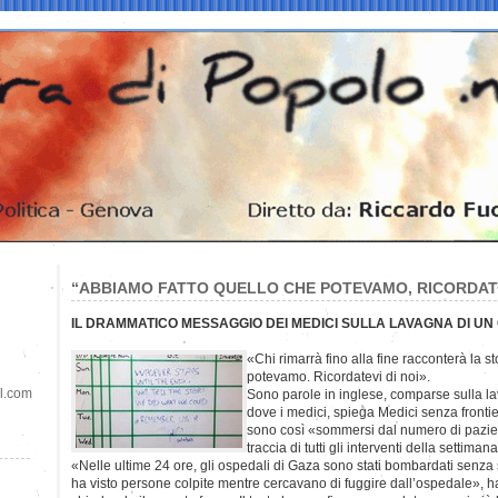
“ABBIAMO FATTO QUELLO CHE POTEVAMO, RICORDATE
IL DRAMMATICO MESSAGGIO DEI MEDICI SULLA LAVAGNA DI UN
«Chi rimarrà fino alla fine racconterà la s
potevamo. Ricordatevi di noi».
il.com
Sono parole in inglese, comparse sulla l
dove i medici, spiega Medici senza frontie
sono così «sommersi dal numero di pazien
traccia di tutti gli interventi della settiman
«Nelle ultime 24 ore, gli ospedali di Gaza sono stati bombardati senza so
ha visto persone colpite mentre cercavano di fuggire dall’ospedale», ha