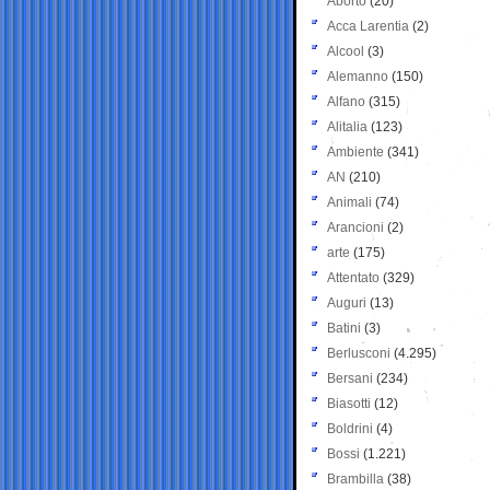
Aborto
(20)
Acca Larentia
(2)
Alcool
(3)
Alemanno
(150)
Alfano
(315)
Alitalia
(123)
Ambiente
(341)
AN
(210)
Animali
(74)
Arancioni
(2)
arte
(175)
Attentato
(329)
Auguri
(13)
Batini
(3)
Berlusconi
(4.295)
Bersani
(234)
Biasotti
(12)
Boldrini
(4)
Bossi
(1.221)
Brambilla
(38)