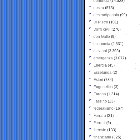
denuncia
(14.528)
destra
(573)
destradipopolo
(99)
Di Pietro
(101)
Diritti civili
(276)
don Gallo
(9)
economia
(2.331)
elezioni
(3.303)
emergenza
(3.077)
Energia
(45)
Esselunga
(2)
Esteri
(784)
Eugenetica
(3)
Europa
(1.314)
Fassino
(13)
federalismo
(167)
Ferrara
(21)
Ferretti
(6)
ferrovie
(133)
finanziaria
(325)