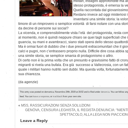
militari, indagini approfondite ma 
stesso protagonista, è emersa la ver
Quella raccontata dal giovanissimo
Restano invece ad oggi misteriosi i
inventarsi una simile storia: la volo
timore di un rimprovero o semplice volontà di farsi notare con una storia
da decine di persone sui social?
La vicenda, e comprensibilmente vista l’età del protagonista, resta co
al momento, non è quindi neppure chiaro se quei tagli superficiali che i
guancia, su mani e avambracci, siano stati opera dello stesso quattordi
Ma è ormai fuori di dubbio che i due presunti extracomunitari che il g
calci e pugni, non c’entrassero proprio nulla. Difficile dire cosa abbia s
una simile storia, se semplice smania di protagonismo o altro.
Di certo non è la prima volta che un presunto e gravissimo fatto di cro
migranti si rivela una bufala. Era già successo a Vallecrosia, con un fa
quale i militari hanno nutrito seri dubbi. Ma questa volta, fortunatamente
sua chiarezza.
(da agenzie)
This entry was posted on domenica, Novembre 24th, 2019 at 16:02 and is filed under
denuncia
. You can follow an
feed. You can
leave a response
, or
trackback
from your own site.
«
M5S, RASSICURAZIONI SENZA SOLUZIONI
GENOVA, CENSURA LEGHISTA, IL REGISTA DENUNCIA: “NIENT
SPETTACOLO, ALLA LEGA NON PIACCION
Leave a Reply