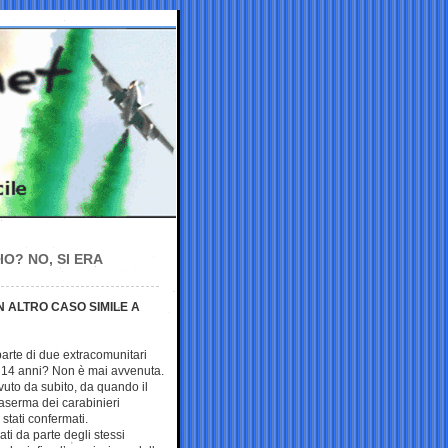
O? NO, SI ERA
N ALTRO CASO SIMILE A
parte di due extracomunitari
li 14 anni? Non è mai avvenuta.
avuto da subito, da quando il
aserma dei carabinieri
tati confermati.
ati da parte degli stessi