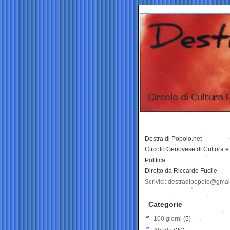
Destra di Popolo.net
Circolo Genovese di Cultura e
Politica
Diretto da Riccardo Fucile
Scrivici: destradipopolo@gma
Categorie
100 giorni
(5)