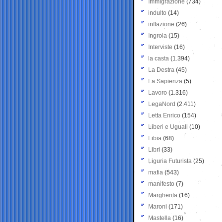
Immigrazione
(734)
indulto
(14)
inflazione
(26)
Ingroia
(15)
Interviste
(16)
la casta
(1.394)
La Destra
(45)
La Sapienza
(5)
Lavoro
(1.316)
LegaNord
(2.411)
Letta Enrico
(154)
Liberi e Uguali
(10)
Libia
(68)
Libri
(33)
Liguria Futurista
(25)
mafia
(543)
manifesto
(7)
Margherita
(16)
Maroni
(171)
Mastella
(16)