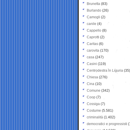
Brunetta
(83)
Burlando
(26)
Camogli
(2)
canile
(4)
Cappello
(8)
Caprotti
(2)
Caritas
(6)
carovita
(170)
casa
(247)
Casini
(119)
Centrodestra in Liguria
(35
Chiesa
(276)
Cina
(10)
Comune
(342)
Coop
(7)
Cossiga
(7)
Costume
(5.581)
criminalità
(1.402)
democratici e progressisti
(