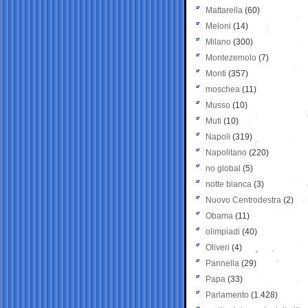
Mattarella
(60)
Meloni
(14)
Milano
(300)
Montezemolo
(7)
Monti
(357)
moschea
(11)
Musso
(10)
Muti
(10)
Napoli
(319)
Napolitano
(220)
no global
(5)
notte bianca
(3)
Nuovo Centrodestra
(2)
Obama
(11)
olimpiadi
(40)
Oliveri
(4)
Pannella
(29)
Papa
(33)
Parlamento
(1.428)