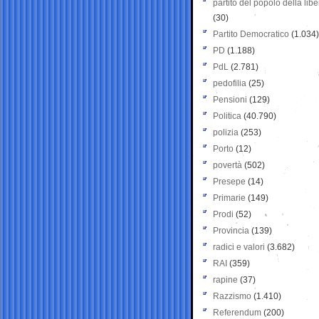
partito del popolo della libe
(30)
Partito Democratico
(1.034)
PD
(1.188)
PdL
(2.781)
pedofilia
(25)
Pensioni
(129)
Politica
(40.790)
polizia
(253)
Porto
(12)
povertà
(502)
Presepe
(14)
Primarie
(149)
Prodi
(52)
Provincia
(139)
radici e valori
(3.682)
RAI
(359)
rapine
(37)
Razzismo
(1.410)
Referendum
(200)