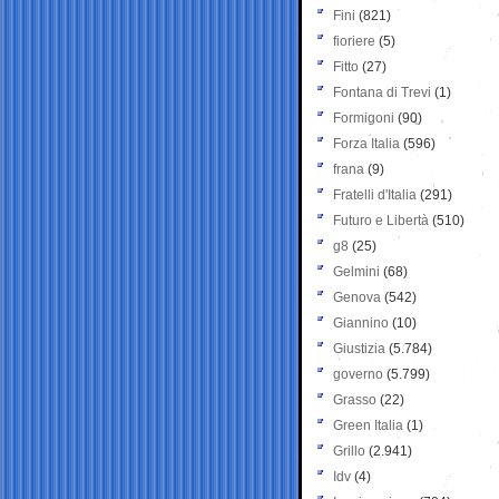
Fini
(821)
fioriere
(5)
Fitto
(27)
Fontana di Trevi
(1)
Formigoni
(90)
Forza Italia
(596)
frana
(9)
Fratelli d'Italia
(291)
Futuro e Libertà
(510)
g8
(25)
Gelmini
(68)
Genova
(542)
Giannino
(10)
Giustizia
(5.784)
governo
(5.799)
Grasso
(22)
Green Italia
(1)
Grillo
(2.941)
Idv
(4)