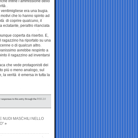
anche infine l’ammissione dello
ità .
 ventimigliese era una bugia.
 motivi che lo hanno spinto ad
ntà di coprire qualcuno, il
 eclatante, peraltro rilanciata
munque coperta da riserbo. E,
l ragazzino ha riportato su una
cenne o di qualcun altro.
iovanissimo avrebbe respinto a
pinto il ragazzino ad inventarsi
naca che vede protagonisti dei
tto più o meno analogo, sul
, la verità è emersa in tutta la
y responses to this entry through the
RSS 2.0
E NUDI MASCHILI NELLO
O”
»