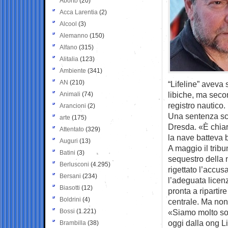
Aborto
(20)
Acca Larentia
(2)
Alcool
(3)
Alemanno
(150)
Alfano
(315)
Alitalia
(123)
Ambiente
(341)
AN
(210)
“Lifeline” aveva
libiche, ma seco
Animali
(74)
registro nautico.
Arancioni
(2)
Una sentenza sca
arte
(175)
Dresda. «È chiar
Attentato
(329)
la nave batteva 
Auguri
(13)
A maggio il tribu
Batini
(3)
sequestro della 
Berlusconi
(4.295)
rigettato l’accu
Bersani
(234)
l’adeguata licen
Biasotti
(12)
pronta a ripartir
Boldrini
(4)
centrale. Ma no
Bossi
(1.221)
«Siamo molto soll
oggi dalla ong 
Brambilla
(38)