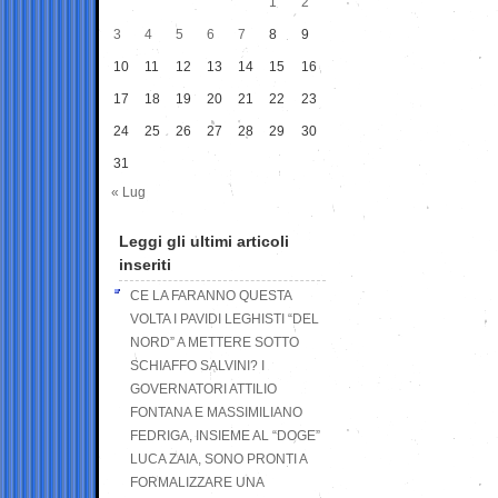
1
2
3
4
5
6
7
8
9
10
11
12
13
14
15
16
17
18
19
20
21
22
23
24
25
26
27
28
29
30
31
« Lug
Leggi gli ultimi articoli
inseriti
CE LA FARANNO QUESTA
VOLTA I PAVIDI LEGHISTI “DEL
NORD” A METTERE SOTTO
SCHIAFFO SALVINI? I
GOVERNATORI ATTILIO
FONTANA E MASSIMILIANO
FEDRIGA, INSIEME AL “DOGE”
LUCA ZAIA, SONO PRONTI A
FORMALIZZARE UNA