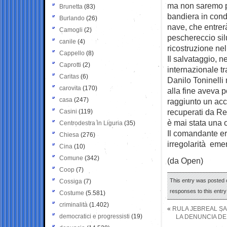
ma non saremo pi
Brunetta
(83)
bandiera in cond
Burlando
(26)
nave, che entrer
Camogli
(2)
peschereccio sil
canile
(4)
ricostruzione ne
Cappello
(8)
Il salvataggio, 
Caprotti
(2)
internazionale tra
Caritas
(6)
Danilo Toninelli 
carovita
(170)
alla fine aveva p
casa
(247)
raggiunto un acc
recuperati da Rei
Casini
(119)
è mai stata una 
Centrodestra in Liguria
(35)
Il comandante er
Chiesa
(276)
irregolarità eme
Cina
(10)
Comune
(342)
(da Open)
Coop
(7)
This entry was posted o
Cossiga
(7)
responses to this entr
Costume
(5.581)
criminalità
(1.402)
«
RULA JEBREAL SA
democratici e progressisti
(19)
LA DENUNCIA DEL