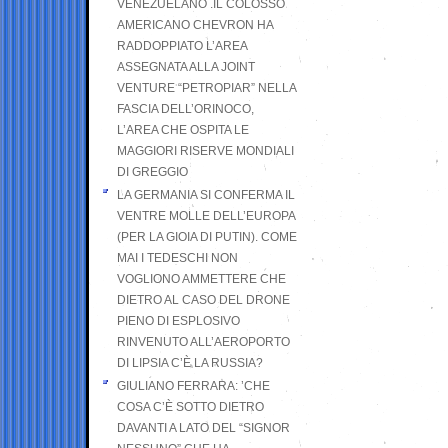
VENEZUELANO .IL COLOSSO
AMERICANO CHEVRON HA
RADDOPPIATO L’AREA
ASSEGNATA ALLA JOINT
VENTURE “PETROPIAR” NELLA
FASCIA DELL’ORINOCO,
L’AREA CHE OSPITA LE
MAGGIORI RISERVE MONDIALI
DI GREGGIO
LA GERMANIA SI CONFERMA IL
VENTRE MOLLE DELL’EUROPA
(PER LA GIOIA DI PUTIN). COME
MAI I TEDESCHI NON
VOGLIONO AMMETTERE CHE
DIETRO AL CASO DEL DRONE
PIENO DI ESPLOSIVO
RINVENUTO ALL’AEROPORTO
DI LIPSIA C’È LA RUSSIA?
GIULIANO FERRARA: ’CHE
COSA C’È SOTTO DIETRO
DAVANTI A LATO DEL “SIGNOR