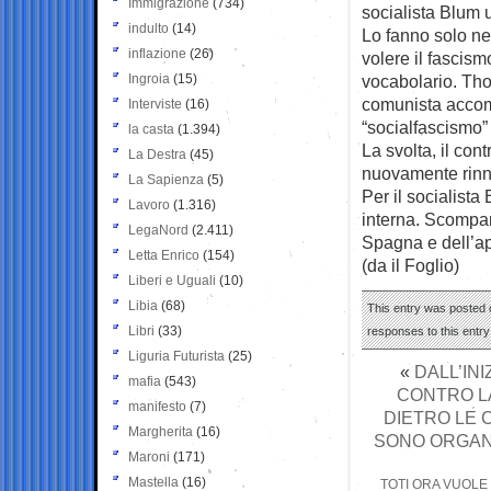
Immigrazione
(734)
socialista Blum 
indulto
(14)
Lo fanno solo ne
inflazione
(26)
volere il fascism
Ingroia
(15)
vocabolario. Tho
comunista accomu
Interviste
(16)
“socialfascismo”
la casta
(1.394)
La svolta, il con
La Destra
(45)
nuovamente rinne
La Sapienza
(5)
Per il socialista 
Lavoro
(1.316)
interna. Scompare
LegaNord
(2.411)
Spagna e dell’a
Letta Enrico
(154)
(da il Foglio)
Liberi e Uguali
(10)
Libia
(68)
This entry was posted o
Libri
(33)
responses to this entr
Liguria Futurista
(25)
«
DALL’INI
mafia
(543)
CONTRO LA
manifesto
(7)
DIETRO LE
Margherita
(16)
SONO ORGANI
Maroni
(171)
Mastella
(16)
TOTI ORA VUOLE 