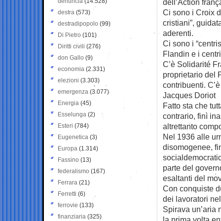
denuncia
(14.528)
dell’Action fran
Ci sono i Croix d
destra
(573)
cristiani”, guida
destradipopolo
(99)
aderenti.
Di Pietro
(101)
Ci sono i “centri
Diritti civili
(276)
Flandin e i centr
don Gallo
(9)
C’è Solidarité Fr
economia
(2.331)
proprietario del 
elezioni
(3.303)
contribuenti. C’è
emergenza
(3.077)
Jacques Doriot
Energia
(45)
Fatto sta che tut
Esselunga
(2)
contrario, finì i
altrettanto compo
Esteri
(784)
Nel 1936 alle ur
Eugenetica
(3)
disomogenee, fin
Europa
(1.314)
socialdemocratic
Fassino
(13)
parte del govern
federalismo
(167)
esaltanti del mov
Ferrara
(21)
Con conquiste dura
Ferretti
(6)
dei lavoratori nel
ferrovie
(133)
Spirava un’aria n
finanziaria
(325)
la prima volta e