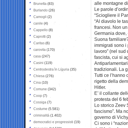
alle montagne di
Brunetta
(83)
Le parole d’ordine
Burlando
(26)
“Sciogliere il Par
Camogli
(2)
“Al diavolo le ta
canile
(4)
francesi. Non un
Cappello
(8)
Germania dove, d
Caprotti
(2)
Suona familiare?
Caritas
(6)
immigrati sono i p
carovita
(170)
lavoro” (nel sud d
casa
(247)
fascista, cui si
Antiparlamentaris
Casini
(119)
tradizionali. La 
Centrodestra in Liguria
(35)
Tutti ce l’hanno 
Chiesa
(276)
rigetto della de
Cina
(10)
Hitler.
Comune
(342)
E’ il collante d
Coop
(7)
protesta del 6 fe
Cossiga
(7)
Lo storico Zeev 
Costume
(5.581)
fascismo”. Ma non
criminalità
(1.402)
governo di Vichy
democratici e progressisti
(19)
Ci sono i “naziona