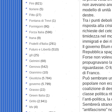
Fini
(821)
non avevano ancor
fioriere
(5)
modello di unità 
destre.
Fitto
(27)
Tra i punti deboli
Fontana di Trevi
(1)
risposta alla cri
Formigoni
(90)
richieste del cet
Forza Italia
(596)
timidezza nel mod
frana
(9)
immigrati e dei ri
Fratelli d'Italia
(291)
Il governo Blum r
Futuro e Libertà
(510)
Repubblica spagn
g8
(25)
Forse non voleva
Gelmini
(68)
propugnavano la
Genova
(542)
riguardasse. O fo
di Franco.
Giannino
(10)
Può sembrare un 
Giustizia
(5.784)
popolare non era
governo
(5.799)
coalizione di de
Grasso
(22)
classe politica r
Green Italia
(1)
l’anti-politica, l
Grillo
(2.941)
Sembrerà strano,
Idv
(4)
“antifascismo” n