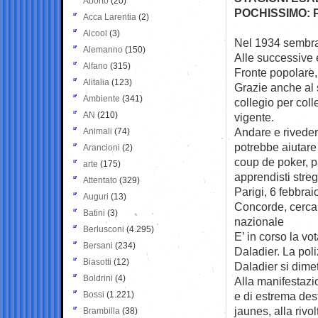
Aborto
(20)
POCHISSIMO: P
Acca Larentia
(2)
Alcool
(3)
Nel 1934 sembrav
Alemanno
(150)
Alle successive e
Alfano
(315)
Fronte popolare, 
Alitalia
(123)
Grazie anche al 
Ambiente
(341)
collegio per coll
AN
(210)
vigente.
Andare e riveder
Animali
(74)
potrebbe aiutare
Arancioni
(2)
coup de poker, p
arte
(175)
apprendisti stre
Attentato
(329)
Parigi, 6 febbra
Auguri
(13)
Concorde, cerca 
Batini
(3)
nazionale
Berlusconi
(4.295)
E’ in corso la vo
Bersani
(234)
Daladier. La poli
Biasotti
(12)
Daladier si dimet
Boldrini
(4)
Alla manifestazio
Bossi
(1.221)
e di estrema destr
jaunes, alla rivo
Brambilla
(38)