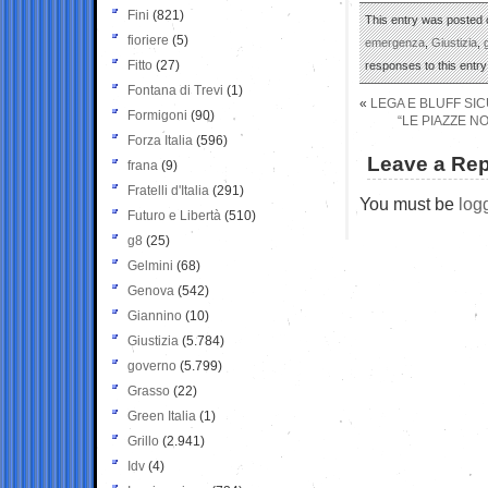
Fini
(821)
This entry was posted o
fioriere
(5)
emergenza
,
Giustizia
,
Fitto
(27)
responses to this entr
Fontana di Trevi
(1)
«
LEGA E BLUFF SI
Formigoni
(90)
“LE PIAZZE N
Forza Italia
(596)
Leave a Rep
frana
(9)
Fratelli d'Italia
(291)
You must be
log
Futuro e Libertà
(510)
g8
(25)
Gelmini
(68)
Genova
(542)
Giannino
(10)
Giustizia
(5.784)
governo
(5.799)
Grasso
(22)
Green Italia
(1)
Grillo
(2.941)
Idv
(4)