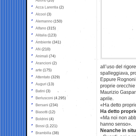
Aborto
(20)
Acca Larentia
(2)
Alcool
(3)
Alemanno
(150)
Alfano
(315)
Alitalia
(123)
Ambiente
(341)
AN
(210)
Animali
(74)
Arancioni
(2)
all’uso del rigo
arte
(175)
spalleggiava, pr
Attentato
(329)
Eppure Rognoni, 
Auguri
(13)
proprie orecchie 
Batini
(3)
Maurizio Gasparri
aprile.
Berlusconi
(4.295)
«Ha detto proprio
Bersani
(234)
Ha detto propri
Biasotti
(12)
«Ma noi non abbi
Boldrini
(4)
hanno senso».
Bossi
(1.221)
Neanche in situ
Brambilla
(38)