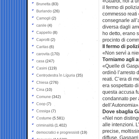
«Guardi, noi a un
Brunetta
(83)
il fermo di poli
Burlando
(26)
commesso reati e 
Camogli
(2)
consegnarle all’
canile
(4)
diversa dagli ar
Cappello
(8)
ho detto, erano 
procinto di comm
Caprotti
(2)
Il fermo di poli
Caritas
(6)
«Non servì a nien
carovita
(170)
Torniamo agli ar
casa
(247)
«Quelle di Gaspar
Casini
(119)
ordinò l’arresto 
Centrodestra in Liguria
(35)
reati. C’era di 
Chiesa
(276)
era sospettato di
Cina
(10)
questa accusa fu
Comune
(342)
condannato per a
Coop
(7)
dell’Autonomia»
Dove sbaglia G
Cossiga
(7)
«Nel non disting
Costume
(5.581)
alle intenzioni. 
criminalità
(1.402)
precise, moltissi
democratici e progressisti
(19)
diffuse. Gasparri