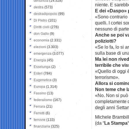
denuncia
(14.528)
niente. E sarebbe
destra
(573)
E dei «Daspo» 
destradipopolo
(99)
«Sono contrario 
Di Pietro
(101)
quelli. I cortei 
Diritti civili
(276)
nessuno di parte
don Gallo
(9)
Anche se poi va 
economia
(2.331)
poliziotti?
«Se lo fa, lo si 
elezioni
(3.303)
sulla base di un
emergenza
(3.077)
Ma lei non rived
Energia
(45)
terribile che vi
Esselunga
(2)
«Quello di oggi 
Esteri
(784)
terrorismo».
Eugenetica
(3)
Allora si cominci
Europa
(1.314)
Non teme che la
Fassino
(13)
«No. Non si può f
federalismo
(167)
completamente div
Ferrara
(21)
degli anni Settan
Ferretti
(6)
Michele Brambil
ferrovie
(133)
(da “
La Stampa
“
finanziaria
(325)