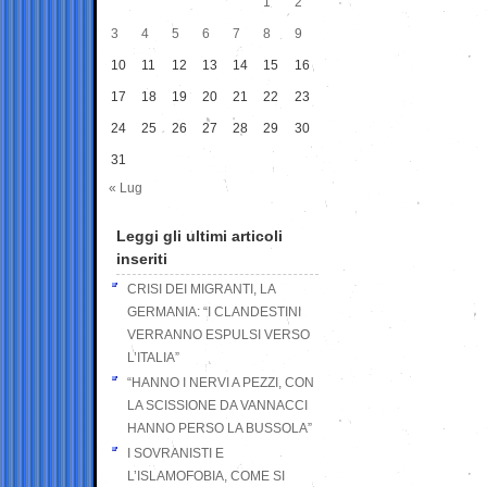
1
2
3
4
5
6
7
8
9
10
11
12
13
14
15
16
17
18
19
20
21
22
23
24
25
26
27
28
29
30
31
« Lug
Leggi gli ultimi articoli
inseriti
CRISI DEI MIGRANTI, LA
GERMANIA: “I CLANDESTINI
VERRANNO ESPULSI VERSO
L’ITALIA”
“HANNO I NERVI A PEZZI, CON
LA SCISSIONE DA VANNACCI
HANNO PERSO LA BUSSOLA”
I SOVRANISTI E
L’ISLAMOFOBIA, COME SI