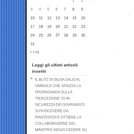
1
2
3
4
5
6
7
8
9
10
11
12
13
14
15
16
17
18
19
20
21
22
23
24
25
26
27
28
29
30
31
« Lug
Leggi gli ultimi articoli
inseriti
IL BLITZ DI SILVIA SALIS AL
VIMINALE CHE SPIAZZA LA
PROPAGANDA SULLA
“PERCEZIONE” DI IN-
SICUREZZA DEI SOVRANISTI:
SI FA RICEVERE DA
PIANTEDOSI E OTTIENE LA
COLLABORAZIONE DEL
MINISTRO SENZA CEDERE SU