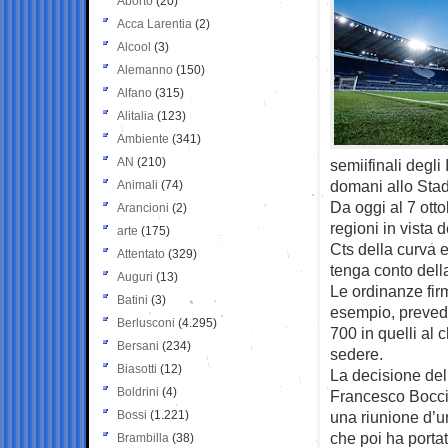
Aborto
(20)
Acca Larentia
(2)
Alcool
(3)
Alemanno
(150)
Alfano
(315)
Alitalia
(123)
Ambiente
(341)
AN
(210)
semiifinali degli
domani allo Stadi
Animali
(74)
Da oggi al 7 ott
Arancioni
(2)
regioni in vista
arte
(175)
Cts della curva 
Attentato
(329)
tenga conto della
Auguri
(13)
Le ordinanze fir
Batini
(3)
esempio, prevedo
Berlusconi
(4.295)
700 in quelli al 
Bersani
(234)
sedere.
Biasotti
(12)
La decisione del
Boldrini
(4)
Francesco Boccia,
Bossi
(1.221)
una riunione d’u
che poi ha porta
Brambilla
(38)