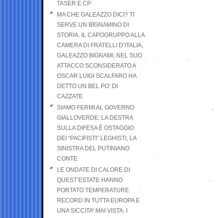
TASER E CP
MA CHE GALEAZZO DICI? TI
SERVE UN BIGNAMINO DI
STORIA. IL CAPOGRUPPO ALLA
CAMERA DI FRATELLI D’ITALIA,
GALEAZZO BIGNAMI, NEL SUO
ATTACCO SCONSIDERATO A
OSCAR LUIGI SCALFARO HA
DETTO UN BEL PO’ DI
CAZZATE
SIAMO FERMI AL GOVERNO
GIALLOVERDE: LA DESTRA
SULLA DIFESA È OSTAGGIO
DEI “PACIFISTI” LEGHISTI, LA
SINISTRA DEL PUTINIANO
CONTE
LE ONDATE DI CALORE DI
QUEST’ESTATE HANNO
PORTATO TEMPERATURE
RECORD IN TUTTA EUROPA E
UNA SICCITA’ MAI VISTA. I