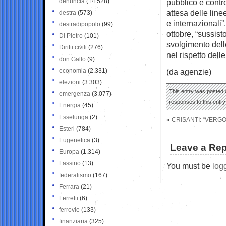
denuncia
(14.528)
pubblico e contro
attesa delle line
destra
(573)
e internazionali”
destradipopolo
(99)
ottobre, “sussist
Di Pietro
(101)
svolgimento dell
Diritti civili
(276)
nel rispetto dell
don Gallo
(9)
economia
(2.331)
(da agenzie)
elezioni
(3.303)
This entry was posted 
emergenza
(3.077)
responses to this entr
Energia
(45)
Esselunga
(2)
«
CRISANTI: “VERG
Esteri
(784)
Eugenetica
(3)
Leave a Rep
Europa
(1.314)
Fassino
(13)
You must be
log
federalismo
(167)
Ferrara
(21)
Ferretti
(6)
ferrovie
(133)
finanziaria
(325)