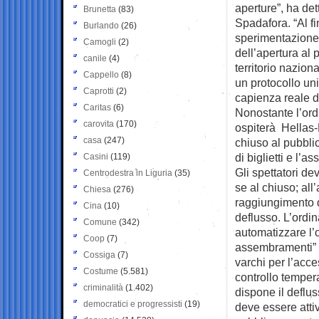
aperture”, ha det
Brunetta
(83)
Spadafora. “Al fi
Burlando
(26)
sperimentazione 
Camogli
(2)
dell’apertura al 
canile
(4)
territorio naziona
Cappello
(8)
un protocollo un
Caprotti
(2)
capienza reale deg
Caritas
(6)
Nonostante l’ord
carovita
(170)
ospiterà Hellas-
casa
(247)
chiuso al pubbli
di biglietti e l’a
Casini
(119)
Gli spettatori de
Centrodestra in Liguria
(35)
se al chiuso; all
Chiesa
(276)
raggiungimento de
Cina
(10)
deflusso. L’ordina
Comune
(342)
automatizzare l’o
Coop
(7)
assembramenti” e
Cossiga
(7)
varchi per l’acc
Costume
(5.581)
controllo temperat
criminalità
(1.402)
dispone il deflus
democratici e progressisti
(19)
deve essere attiv