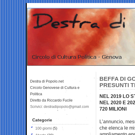
BEFFA DI G
Destra di Popolo.net
PRESUNTI T
Circolo Genovese di Cultura e
Politica
NEL 2019 LO 
Diretto da Riccardo Fucile
NEL 2020 E 20
Scrivici: destradipopolo@gmail.com
720 MILIONI
Categorie
L’annuncio, mes
che elenca le
mi
100 giorni
(5)
ampliamento enor