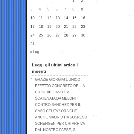
1
2
3
4
5
6
7
8
9
10
11
12
13
14
15
16
17
18
19
20
21
22
23
24
25
26
27
28
29
30
31
« Lug
Leggi gli ultimi articoli
inseriti
GRAZIE GIORGIA! L’UNICO
EFFETTO CONCRETO DELLA
CRISI DIPLOMATICA
SCATENATA DA MELONI
CONTRO SANCHEZ PER IL
CASO CEUTA? ORA CHE
ANCHE MADRID HA SOSPESO
SCHENGEN PER CHI ARRIVA
DAL NOSTRO PAESE, GLI