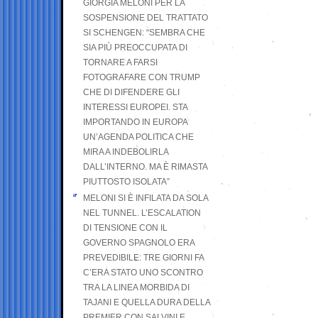
GIORGIA MELONI PER LA
SOSPENSIONE DEL TRATTATO
SI SCHENGEN: “SEMBRA CHE
SIA PIÙ PREOCCUPATA DI
TORNARE A FARSI
FOTOGRAFARE CON TRUMP
CHE DI DIFENDERE GLI
INTERESSI EUROPEI. STA
IMPORTANDO IN EUROPA
UN’AGENDA POLITICA CHE
MIRA A INDEBOLIRLA
DALL’INTERNO. MA È RIMASTA
PIUTTOSTO ISOLATA”
MELONI SI È INFILATA DA SOLA
NEL TUNNEL. L’ESCALATION
DI TENSIONE CON IL
GOVERNO SPAGNOLO ERA
PREVEDIBILE: TRE GIORNI FA
C’ERA STATO UNO SCONTRO
TRA LA LINEA MORBIDA DI
TAJANI E QUELLA DURA DELLA
PREMIER CON SALVINI E