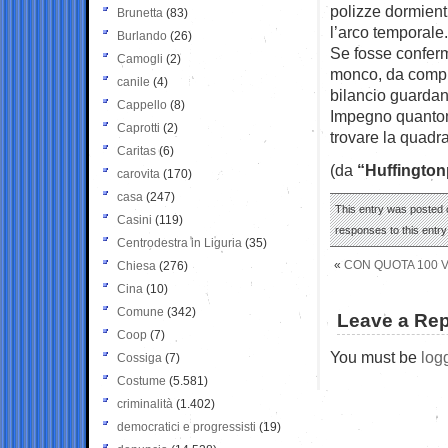
polizze dormient
Brunetta
(83)
l’arco temporale.
Burlando
(26)
Se fosse conferma
Camogli
(2)
monco, da compl
canile
(4)
bilancio guardan
Cappello
(8)
Impegno quantoma
Caprotti
(2)
trovare la quadr
Caritas
(6)
(da
“Huffington
carovita
(170)
casa
(247)
This entry was posted o
Casini
(119)
responses to this entr
Centrodestra in Liguria
(35)
«
CON QUOTA 100 V
Chiesa
(276)
Cina
(10)
Comune
(342)
Leave a Rep
Coop
(7)
You must be
log
Cossiga
(7)
Costume
(5.581)
criminalità
(1.402)
democratici e progressisti
(19)