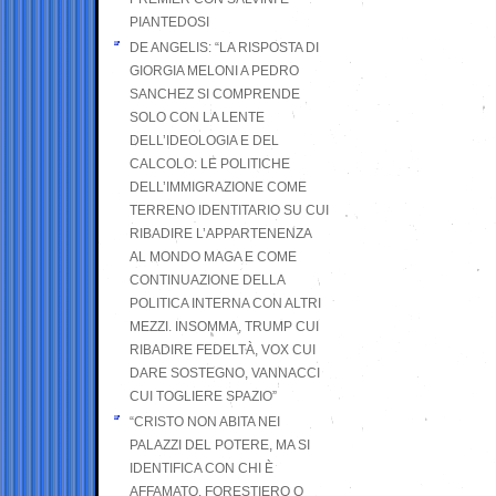
PIANTEDOSI
DE ANGELIS: “LA RISPOSTA DI
GIORGIA MELONI A PEDRO
SANCHEZ SI COMPRENDE
SOLO CON LA LENTE
DELL’IDEOLOGIA E DEL
CALCOLO: LE POLITICHE
DELL’IMMIGRAZIONE COME
TERRENO IDENTITARIO SU CUI
RIBADIRE L’APPARTENENZA
AL MONDO MAGA E COME
CONTINUAZIONE DELLA
POLITICA INTERNA CON ALTRI
MEZZI. INSOMMA, TRUMP CUI
RIBADIRE FEDELTÀ, VOX CUI
DARE SOSTEGNO, VANNACCI
CUI TOGLIERE SPAZIO”
“CRISTO NON ABITA NEI
PALAZZI DEL POTERE, MA SI
IDENTIFICA CON CHI È
AFFAMATO, FORESTIERO O