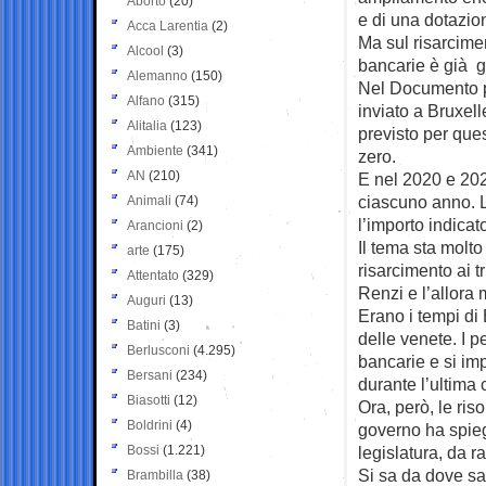
Aborto
(20)
e di una dotazion
Acca Larentia
(2)
Ma sul risarcimen
Alcool
(3)
bancarie è già gi
Alemanno
(150)
Nel Documento p
Alfano
(315)
inviato a Bruxell
Alitalia
(123)
previsto per que
Ambiente
(341)
zero.
AN
(210)
E nel 2020 e 202
ciascuno anno. 
Animali
(74)
l’importo indica
Arancioni
(2)
Il tema sta molto
arte
(175)
risarcimento ai tr
Attentato
(329)
Renzi e l’allora
Auguri
(13)
Erano i tempi di B
Batini
(3)
delle venete. I p
Berlusconi
(4.295)
bancarie e si imp
Bersani
(234)
durante l’ultima
Biasotti
(12)
Ora, però, le ri
Boldrini
(4)
governo ha spiega
Bossi
(1.221)
legislatura, da r
Si sa da dove sar
Brambilla
(38)