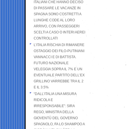
ITALIANI CHE HANNO DECISO
DI PASSARE LE VACANZE IN
SPAGNA SONO COSTRETTI A
LUNGHE CODE AL LORO
ARRIVO, CON PASSEGGERI
SCELTI A CASO O INTERI AEREI
CONTROLLATI
L’ITALIA RISCHIA DI RIMANERE
OSTAGGIO DEI FILO-PUTINIANI
VANNACCI E DI BATTISTA.
FUTURO NAZIONALE
VELEGGIA SOPRA IL 7% E UN
EVENTUALE PARTITO DELL’EX
GRILLINO VARREBBE TRA IL 2
E IL 3.5%
“DALL’ITALIA UNA MISURA
RIDICOLA E
IRRESPONSABILE”: SIRA
REGO, MINISTRA DELLA
GIOVENTÙ DEL GOVERNO
SPAGNOLO, FA LO SHAMPOO A