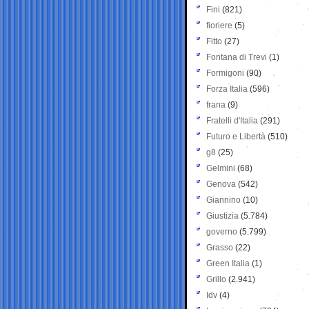
Fini
(821)
fioriere
(5)
Fitto
(27)
Fontana di Trevi
(1)
Formigoni
(90)
Forza Italia
(596)
frana
(9)
Fratelli d'Italia
(291)
Futuro e Libertà
(510)
g8
(25)
Gelmini
(68)
Genova
(542)
Giannino
(10)
Giustizia
(5.784)
governo
(5.799)
Grasso
(22)
Green Italia
(1)
Grillo
(2.941)
Idv
(4)