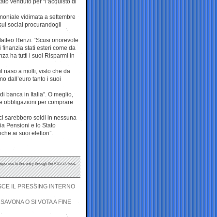
tato venduto per “l’acquisto di
moniale vidimata a settembre
sui social procurandogli
Matteo Renzi: “Scusi onorevole
i finanzia stati esteri come da
za ha tutti i suoi Risparmi in
il naso a molti, visto che da
mo dall’euro tanto i suoi
di banca in Italia”. O meglio,
f e obbligazioni per comprare
ci sarebbero soldi in nessuna
ia Pensioni e lo Stato
he ai suoi elettori”.
esponses to this entry through the
RSS 2.0
feed.
SCE IL PRESSING INTERNO
SAVONA O SI VOTA A FINE