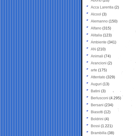
Aborto
(20)
Acca Larentia
(2)
Alcool
(3)
Alemanno
(150)
Alfano
(315)
Alitalia
(123)
Ambiente
(341)
AN
(210)
Animali
(74)
Arancioni
(2)
arte
(175)
Attentato
(329)
Auguri
(13)
Batini
(3)
Berlusconi
(4.295)
Bersani
(234)
Biasotti
(12)
Boldrini
(4)
Bossi
(1.221)
Brambilla
(38)