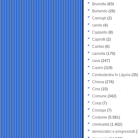
Brunetta
(83)
Burlando
(26)
Camogli
(2)
canile
(4)
Cappello
(8)
Caprotti
(2)
Caritas
(6)
carovita
(170)
casa
(247)
Casini
(119)
Centrodestra in Liguria
(35
Chiesa
(276)
Cina
(10)
Comune
(342)
Coop
(7)
Cossiga
(7)
Costume
(5.581)
criminalità
(1.402)
democratici e progressisti
(