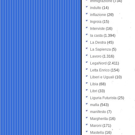
Immigrazione
(734)
indulto
(14)
inflazione
(26)
Ingroia
(15)
Interviste
(16)
la casta
(1.394)
La Destra
(45)
La Sapienza
(5)
Lavoro
(1.316)
LegaNord
(2.411)
Letta Enrico
(154)
Liberi e Uguali
(10)
Libia
(68)
Libri
(33)
Liguria Futurista
(25)
mafia
(543)
manifesto
(7)
Margherita
(16)
Maroni
(171)
Mastella
(16)