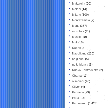
Mattarella
(60)
Meloni
(14)
Milano
(300)
Montezemolo
(7)
Monti
(357)
moschea
(11)
Musso
(10)
Muti
(10)
Napoli
(319)
Napolitano
(220)
no global
(5)
notte bianca
(3)
Nuovo Centrodestra
(2)
Obama
(11)
olimpiadi
(40)
Oliveri
(4)
Pannella
(29)
Papa
(33)
Parlamento
(1.428)