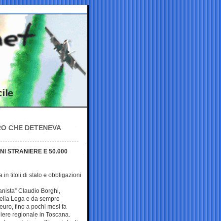
URO CHE DETENEVA
I STRANIERE E 50.000
in titoli di stato e obbligazioni
anista” Claudio Borghi,
ella Lega e da sempre
’euro, fino a pochi mesi fa
iere regionale in Toscana.