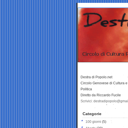
Destra di Popolo.net
Circolo Genovese di Cultura e
Politica
Diretto da Riccardo Fucile
Scrivici: destradipopolo@gma
Categorie
100 giorni
(5)