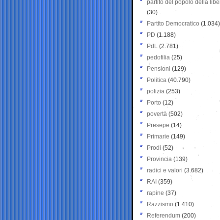
partito del popolo della libe
(30)
Partito Democratico
(1.034)
PD
(1.188)
PdL
(2.781)
pedofilia
(25)
Pensioni
(129)
Politica
(40.790)
polizia
(253)
Porto
(12)
povertà
(502)
Presepe
(14)
Primarie
(149)
Prodi
(52)
Provincia
(139)
radici e valori
(3.682)
RAI
(359)
rapine
(37)
Razzismo
(1.410)
Referendum
(200)