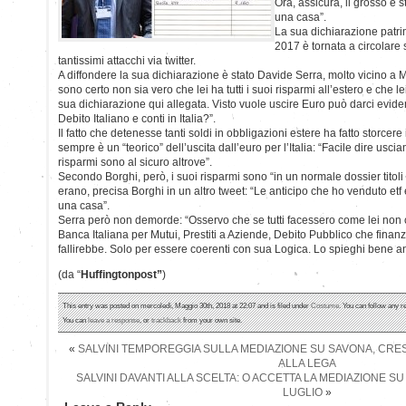
Ora, assicura, il grosso è s
una casa”.
La sua dichiarazione patri
2017 è tornata a circolare 
tantissimi attacchi via twitter.
A diffondere la sua dichiarazione è stato Davide Serra, molto vicino a 
sono certo non sia vero che lei ha tutti i suoi risparmi all’estero e che le
sua dichiarazione qui allegata. Visto vuole uscire Euro può darci eviden
Debito Italiano e conti in Italia?”.
Il fatto che detenesse tanti soldi in obbligazioni estere ha fatto storcere 
sempre è un “teorico” dell’uscita dall’euro per l’Italia: “Facile dire uscia
risparmi sono al sicuro altrove”.
Secondo Borghi, però, i suoi risparmi sono “in un normale dossier titoli 
erano, precisa Borghi in un altro tweet: “Le anticipo che ho venduto et
una casa”.
Serra però non demorde: “Osservo che se tutti facessero come lei non 
Banca Italiana per Mutui, Prestiti a Aziende, Debito Pubblico che finanz
fallirebbe. Solo per essere coerenti con sua Logica. Lo spieghi bene anc
(da “
Huffingtonpost”
)
This entry was posted on mercoledì, Maggio 30th, 2018 at 22:07 and is filed under
Costume
. You can follow any r
You can
leave a response
, or
trackback
from your own site.
«
SALVINI TEMPOREGGIA SULLA MEDIAZIONE SU SAVONA, CRE
ALLA LEGA
SALVINI DAVANTI ALLA SCELTA: O ACCETTA LA MEDIAZIONE SU 
LUGLIO
»