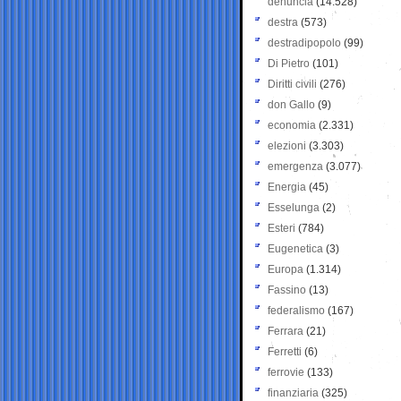
denuncia
(14.528)
destra
(573)
destradipopolo
(99)
Di Pietro
(101)
Diritti civili
(276)
don Gallo
(9)
economia
(2.331)
elezioni
(3.303)
emergenza
(3.077)
Energia
(45)
Esselunga
(2)
Esteri
(784)
Eugenetica
(3)
Europa
(1.314)
Fassino
(13)
federalismo
(167)
Ferrara
(21)
Ferretti
(6)
ferrovie
(133)
finanziaria
(325)