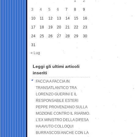
1
2
3
4
5
6
7
8
9
10
11
12
13
14
15
16
17
18
19
20
21
22
23
24
25
26
27
28
29
30
31
« Lug
Leggi gli ultimi articoli
inseriti
FACCIA A FACCIA IN
TRANSATLANTICO TRA
LORENZO GUERINI E IL
RESPONSABILE ESTERI
PEPPE PROVENZANO SULLA
MOZIONE CONTRO IL RIARMO.
L’EX MINISTRO DELLA DIFESA
HA AVUTO COLLOQUI
BURRASCOSI ANCHE CON LA