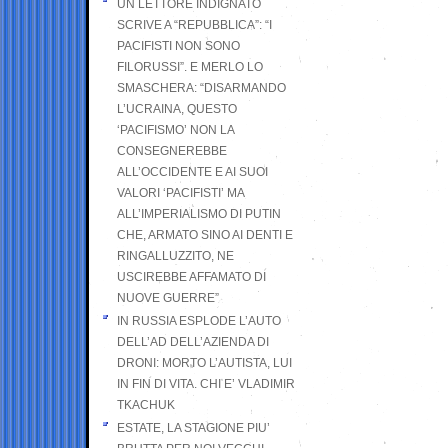
UN LETTORE INDIGNATO
SCRIVE A “REPUBBLICA”: “I
PACIFISTI NON SONO
FILORUSSI”. E MERLO LO
SMASCHERA: “DISARMANDO
L’UCRAINA, QUESTO
‘PACIFISMO’ NON LA
CONSEGNEREBBE
ALL’OCCIDENTE E AI SUOI
VALORI ‘PACIFISTI’ MA
ALL’IMPERIALISMO DI PUTIN
CHE, ARMATO SINO AI DENTI E
RINGALLUZZITO, NE
USCIREBBE AFFAMATO DI
NUOVE GUERRE”
IN RUSSIA ESPLODE L’AUTO
DELL’AD DELL’AZIENDA DI
DRONI: MORTO L’AUTISTA, LUI
IN FIN DI VITA. CHI E’ VLADIMIR
TKACHUK
ESTATE, LA STAGIONE PIU’