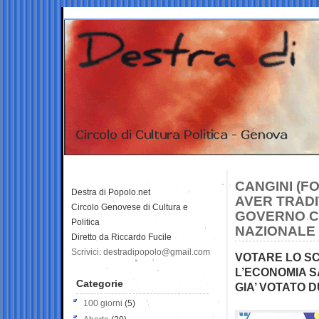
CANGINI (FO
Destra di Popolo.net
AVER TRAD
Circolo Genovese di Cultura e
GOVERNO CO
Politica
NAZIONALE 
Diretto da Riccardo Fucile
Scrivici: destradipopolo@gmail.com
VOTARE LO S
L’ECONOMIA S
Categorie
GIA’ VOTATO 
100 giorni
(5)