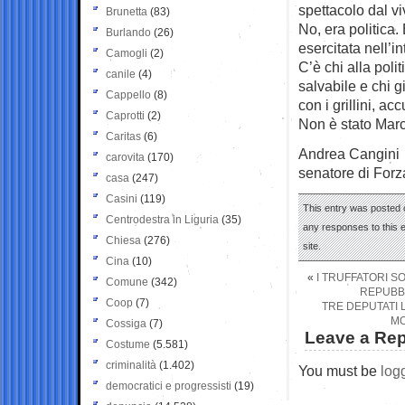
spettacolo dal v
Brunetta
(83)
No, era politica
Burlando
(26)
esercitata nell’
Camogli
(2)
C’è chi alla poli
canile
(4)
salvabile e chi g
Cappello
(8)
con i grillini, ac
Caprotti
(2)
Non è stato Marc
Caritas
(6)
Andrea Cangini
carovita
(170)
senatore di Forza
casa
(247)
Casini
(119)
This entry was posted 
Centrodestra in Liguria
(35)
any responses to this 
Chiesa
(276)
site.
Cina
(10)
«
I TRUFFATORI S
Comune
(342)
REPUBBL
Coop
(7)
TRE DEPUTATI 
MO
Cossiga
(7)
Leave a Rep
Costume
(5.581)
criminalità
(1.402)
You must be
log
democratici e progressisti
(19)