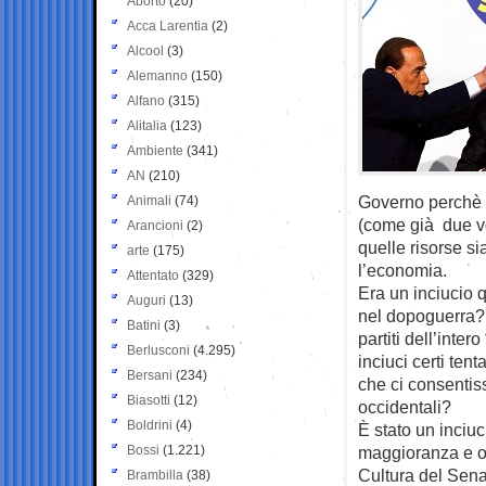
Aborto
(20)
Acca Larentia
(2)
Alcool
(3)
Alemanno
(150)
Alfano
(315)
Alitalia
(123)
Ambiente
(341)
AN
(210)
Governo perchè s
Animali
(74)
(come già due vol
Arancioni
(2)
quelle risorse si
arte
(175)
l’economia.
Attentato
(329)
Era un inciucio 
Auguri
(13)
nel dopoguerra? 
Batini
(3)
partiti dell’inter
Berlusconi
(4.295)
inciuci certi tenta
Bersani
(234)
che ci consentis
Biasotti
(12)
occidentali?
Boldrini
(4)
È stato un inciu
Bossi
(1.221)
maggioranza e o
Cultura del Sena
Brambilla
(38)