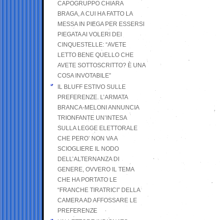
CAPOGRUPPO CHIARA
BRAGA, A CUI HA FATTO LA
MESSA IN PIEGA PER ESSERSI
PIEGATA AI VOLERI DEI
CINQUESTELLE: “AVETE
LETTO BENE QUELLO CHE
AVETE SOTTOSCRITTO? È UNA
COSA INVOTABILE”
IL BLUFF ESTIVO SULLE
PREFERENZE. L’ARMATA
BRANCA-MELONI ANNUNCIA
TRIONFANTE UN’INTESA
SULLA LEGGE ELETTORALE
CHE PERO’ NON VA A
SCIOGLIERE IL NODO
DELL’ALTERNANZA DI
GENERE, OVVERO IL TEMA
CHE HA PORTATO LE
“FRANCHE TIRATRICI” DELLA
CAMERA AD AFFOSSARE LE
PREFERENZE