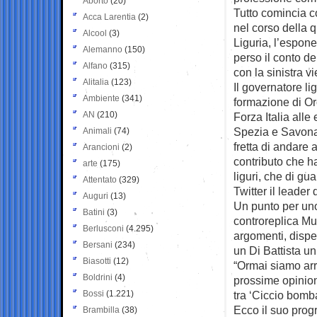
Aborto
(20)
Tutto comincia c
Acca Larentia
(2)
nel corso della q
Alcool
(3)
Liguria, l’espon
Alemanno
(150)
perso il conto de
Alfano
(315)
con la sinistra 
Alitalia
(123)
Il governatore li
Ambiente
(341)
formazione di Oro
AN
(210)
Forza Italia alle
Spezia e Savona
Animali
(74)
fretta di andare 
Arancioni
(2)
contributo che h
arte
(175)
liguri, che di gu
Attentato
(329)
Twitter il leader d
Auguri
(13)
Un punto per uno
Batini
(3)
controreplica Mu
Berlusconi
(4.295)
argomenti, dispe
Bersani
(234)
un Di Battista u
Biasotti
(12)
“Ormai siamo arr
Boldrini
(4)
prossime opinioni
Bossi
(1.221)
tra ‘Ciccio bomba
Ecco il suo prog
Brambilla
(38)