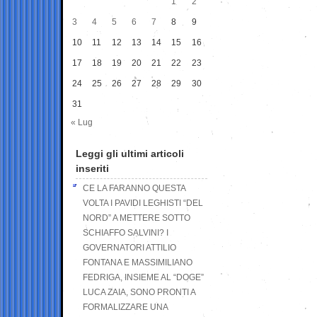
1
2
3
4
5
6
7
8
9
10
11
12
13
14
15
16
17
18
19
20
21
22
23
24
25
26
27
28
29
30
31
« Lug
Leggi gli ultimi articoli
inseriti
CE LA FARANNO QUESTA
VOLTA I PAVIDI LEGHISTI “DEL
NORD” A METTERE SOTTO
SCHIAFFO SALVINI? I
GOVERNATORI ATTILIO
FONTANA E MASSIMILIANO
FEDRIGA, INSIEME AL “DOGE”
LUCA ZAIA, SONO PRONTI A
FORMALIZZARE UNA