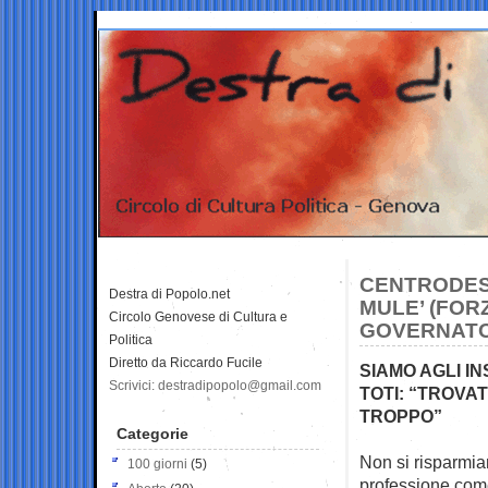
CENTRODES
Destra di Popolo.net
MULE’ (FORZ
Circolo Genovese di Cultura e
GOVERNATO
Politica
Diretto da Riccardo Fucile
SIAMO AGLI IN
Scrivici: destradipopolo@gmail.com
TOTI: “TROVA
TROPPO”
Categorie
Non si risparmian
100 giorni
(5)
professione
come 