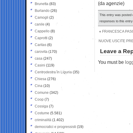
(da agenzie)
Brunetta
(83)
Burlando
(26)
This entry was posted o
Camogli
(2)
responses to this entr
canile
(4)
Cappello
(8)
«
FRANCESCA PASCA
Caprotti
(2)
NUOVE USCITE PREV
Caritas
(6)
Leave a Rep
carovita
(170)
casa
(247)
You must be
log
Casini
(119)
Centrodestra in Liguria
(35)
Chiesa
(276)
Cina
(10)
Comune
(342)
Coop
(7)
Cossiga
(7)
Costume
(5.581)
criminalità
(1.402)
democratici e progressisti
(19)