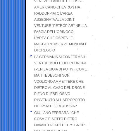
VENEZUELANO .IL COLOSSO
AMERICANO CHEVRON HA
RADDOPPIATO L’AREA
ASSEGNATA ALLA JOINT
VENTURE “PETROPIAR” NELLA
FASCIA DELL’ORINOCO,
L’AREA CHE OSPITA LE
MAGGIORI RISERVE MONDIALI
DI GREGGIO
LA GERMANIA SI CONFERMA IL
VENTRE MOLLE DELL’EUROPA
(PER LA GIOIA DI PUTIN). COME
MAI I TEDESCHI NON
VOGLIONO AMMETTERE CHE
DIETRO AL CASO DEL DRONE
PIENO DI ESPLOSIVO
RINVENUTO ALL’AEROPORTO
DI LIPSIA C’È LA RUSSIA?
GIULIANO FERRARA: ’CHE
COSA C’È SOTTO DIETRO
DAVANTI A LATO DEL “SIGNOR