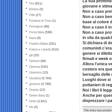
La sua profonda 
Fini
(821)
giovane e stima
fioriere
(5)
Non a caso pref
Fitto
(27)
Non a caso ben 
Fontana di Trevi
(1)
base al colore d
Formigoni
(90)
Non a caso è in
Non a caso pro
Forza Italia
(596)
in vita da qualc
frana
(9)
Si dichiara di d
Fratelli d'Italia
(291)
comunisti c’era
Futuro e Libertà
(510)
genere si dilett
g8
(25)
firmati e week e
Gelmini
(68)
Allora l’unica v
Genova
(542)
costoro era que
Giannino
(10)
bersaglio delle
Giustizia
(5.784)
Luoghi dove si 
governo
(5.799)
puttanieri di re
Noi i libri li l
Grasso
(22)
Anche per quest
Green Italia
(1)
disprezzare i pa
Grillo
(2.941)
Idv
(4)
This entry was posted 