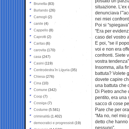
postato un parzia
Brunetta
(83)
situazione. L’ex
Burlando
(26)
denunciava l'”a
Camogli
(2)
nei miei confronti
canile
(4)
Poi si “spiegava”
Cappello
(8)
“Era per evidenz
caso del vostro 
Caprotti
(2)
E poi, “se il popo
Caritas
(6)
voi e non era of
carovita
(170)
confronti. Siete 
casa
(247)
vostra tendenza”
Casini
(119)
Insomma, alla fi
Centrodestra in Liguria
(35)
battuta? Volete 
Chiesa
(276)
dovete capire ch
Cina
(10)
una battuta che ol
Comune
(342)
Di Pietro anche 
Coop
(7)
pentito, era una
sacco di cose per
Cossiga
(7)
Pare che per ora
Costume
(5.581)
“Ma no, nel mio 
criminalità
(1.402)
detto che hanno 
democratici e progressisti
(19)
nessuno”.