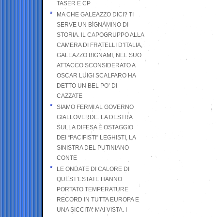
TASER E CP
MA CHE GALEAZZO DICI? TI
SERVE UN BIGNAMINO DI
STORIA. IL CAPOGRUPPO ALLA
CAMERA DI FRATELLI D’ITALIA,
GALEAZZO BIGNAMI, NEL SUO
ATTACCO SCONSIDERATO A
OSCAR LUIGI SCALFARO HA
DETTO UN BEL PO’ DI
CAZZATE
SIAMO FERMI AL GOVERNO
GIALLOVERDE: LA DESTRA
SULLA DIFESA È OSTAGGIO
DEI “PACIFISTI” LEGHISTI, LA
SINISTRA DEL PUTINIANO
CONTE
LE ONDATE DI CALORE DI
QUEST’ESTATE HANNO
PORTATO TEMPERATURE
RECORD IN TUTTA EUROPA E
UNA SICCITA’ MAI VISTA. I