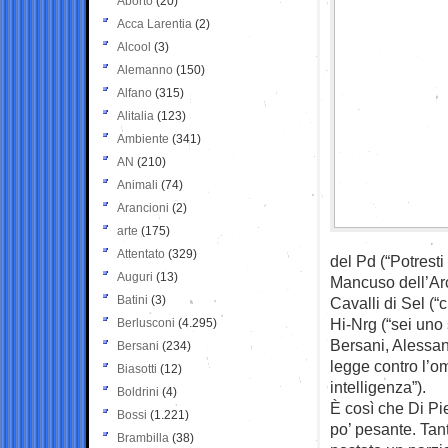
Aborto
(20)
Acca Larentia
(2)
Alcool
(3)
Alemanno
(150)
Alfano
(315)
Alitalia
(123)
Ambiente
(341)
AN
(210)
Animali
(74)
Arancioni
(2)
arte
(175)
Attentato
(329)
del Pd (“Potrest
Auguri
(13)
Mancuso dell’Arci
Batini
(3)
Cavalli di Sel (“
Hi-Nrg (“sei uno 
Berlusconi
(4.295)
Bersani, Alessan
Bersani
(234)
legge contro l’o
Biasotti
(12)
intelligenza”).
Boldrini
(4)
È così che Di Pie
Bossi
(1.221)
po’ pesante. Tan
Brambilla
(38)