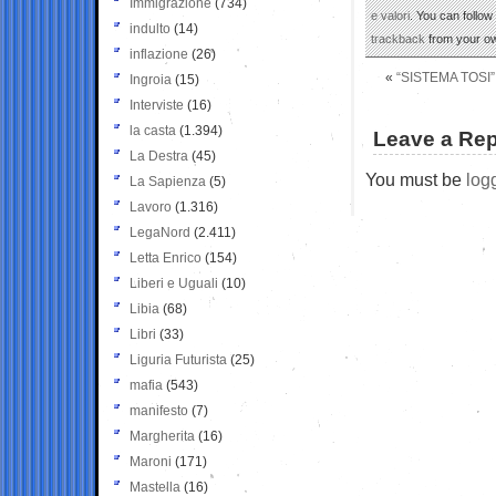
Immigrazione
(734)
e valori
. You can follow
indulto
(14)
trackback
from your ow
inflazione
(26)
«
“SISTEMA TOSI
Ingroia
(15)
Interviste
(16)
la casta
(1.394)
Leave a Rep
La Destra
(45)
You must be
log
La Sapienza
(5)
Lavoro
(1.316)
LegaNord
(2.411)
Letta Enrico
(154)
Liberi e Uguali
(10)
Libia
(68)
Libri
(33)
Liguria Futurista
(25)
mafia
(543)
manifesto
(7)
Margherita
(16)
Maroni
(171)
Mastella
(16)