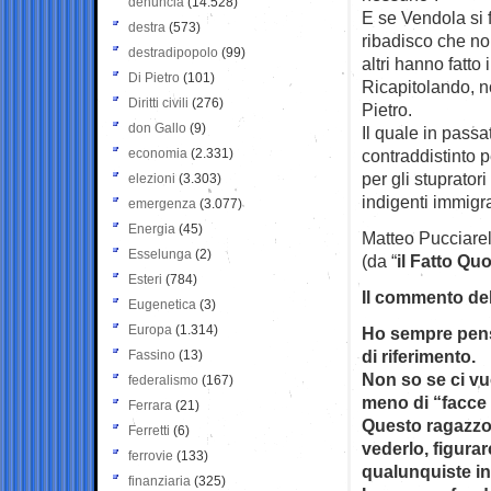
denuncia
(14.528)
E se Vendola si f
destra
(573)
ribadisco che non
destradipopolo
(99)
altri hanno fatto
Di Pietro
(101)
Ricapitolando, n
Diritti civili
(276)
Pietro.
don Gallo
(9)
Il quale in passat
economia
(2.331)
contraddistinto p
per gli stuprator
elezioni
(3.303)
indigenti immigrat
emergenza
(3.077)
Energia
(45)
Matteo Pucciarel
Esselunga
(2)
(da “
il Fatto Qu
Esteri
(784)
Il commento del
Eugenetica
(3)
Europa
(1.314)
Ho sempre pensat
di riferimento.
Fassino
(13)
Non so se ci vuo
federalismo
(167)
meno di “facce 
Ferrara
(21)
Questo ragazzot
Ferretti
(6)
vederlo, figura
ferrovie
(133)
qualunquiste in
finanziaria
(325)