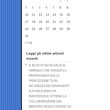
1
2
3
4
5
6
7
8
9
10
11
12
13
14
15
16
17
18
19
20
21
22
23
24
25
26
27
28
29
30
31
« Lug
Leggi gli ultimi articoli
inseriti
IL BLITZ DI SILVIA SALIS AL
VIMINALE CHE SPIAZZA LA
PROPAGANDA SULLA
“PERCEZIONE” DI IN-
SICUREZZA DEI SOVRANISTI:
SI FA RICEVERE DA
PIANTEDOSI E OTTIENE LA
COLLABORAZIONE DEL
MINISTRO SENZA CEDERE SU