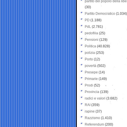
partito del popolo della libe
(30)
Partito Democratico
(1.034)
PD
(1.188)
PdL
(2.781)
pedofilia
(25)
Pensioni
(129)
Politica
(40.828)
polizia
(253)
Porto
(12)
povertà
(502)
Presepe
(14)
Primarie
(149)
Prodi
(52)
Provincia
(139)
radici e valori
(3.682)
RAI
(359)
rapine
(37)
Razzismo
(1.410)
Referendum
(200)