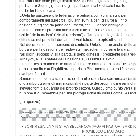
interrotta due volte per gli insulti razzisti contro i giocatori inglesi (in
particolare Sterling), in più sugli spalti sono stati visti saluti nazisti da
parte dei tifosi di casa.
L’Uefa ha sanzionato la federazione bulgara con 75mila euro per i
comportamenti dei suoi tifosi, più altri 10mila per i disturbi all’inno
nazionale inglese da parte degli stessi, con l’ulteriore obbligo di
esibire durante i prossimi due match ufficiali uno striscione con su
scritto “No to racism” (“No al razzismo”) affiancato dal logo Uefa. Inoltr
chiuse se nei prossimi due anni si verificheranno episodi simili.
Nel documento dell’organismo di controllo Uefa si legge anche delle 
bulgara per la gestione dei replay sui maxischermi durante la gara.
Nei giorni successivi alla partita, si sono dimessi il presidente della fe
Mihaylov, e l’allenatore della nazionale, Krasimir Balakov.
Fino a questo momento, le autorità bulgare hanno identificato 16 sospe
dopo la partita con l’Inghilterra, riporta la Bbc, mentre quattro tifosi sono
stadi per 2 anni.
Sempre per la stessa gara, anche l’Inghilterra è stata sanzionata con 
di disturbo durante gli inni nazionali da parte dei propri tifosi e ammoni
steward forniti a guardia del proprio settore. Quest’ultimo punto verrà 
riunione il 21 novembre per una proroga richiesta dalla Football Associ
(da agenzie)
This entry was posted on martedì, Ottobre 29th, 2019 at 20:40 and is filed under
Razzismo
. You can follow any re
You can
leave a response
, or
trackback
from your own site.
«
SORPRESA: LA MINISTRA BELLANOVA PAGA AI PASTORI SARDI 
PROMESSO E MAI DATO