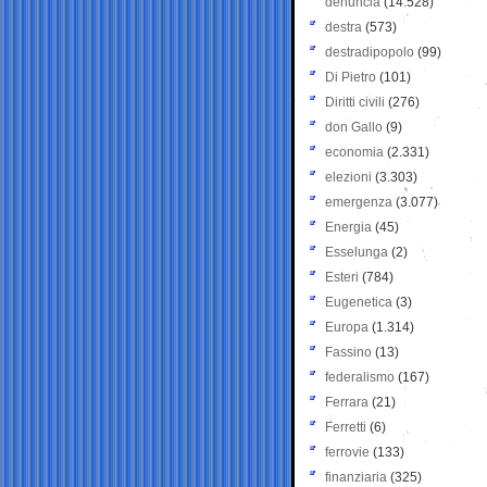
denuncia
(14.528)
destra
(573)
destradipopolo
(99)
Di Pietro
(101)
Diritti civili
(276)
don Gallo
(9)
economia
(2.331)
elezioni
(3.303)
emergenza
(3.077)
Energia
(45)
Esselunga
(2)
Esteri
(784)
Eugenetica
(3)
Europa
(1.314)
Fassino
(13)
federalismo
(167)
Ferrara
(21)
Ferretti
(6)
ferrovie
(133)
finanziaria
(325)