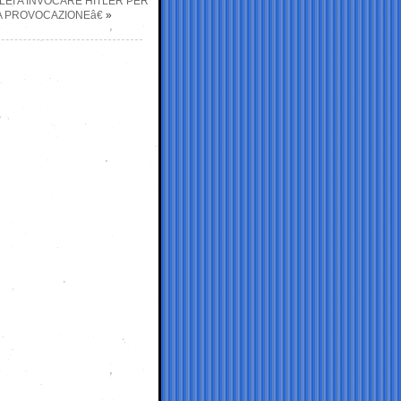
LEI A INVOCARE HITLER PER
UA PROVOCAZIONEâ€
»