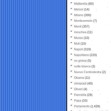
Mattarella
(60)
Meloni
(14)
Milano
(300)
Montezemolo
(7)
Monti
(357)
moschea
(11)
Musso
(10)
Muti
(10)
Napoli
(319)
Napolitano
(220)
no global
(5)
notte bianca
(3)
Nuovo Centrodestra
(2)
Obama
(11)
olimpiadi
(40)
Oliveri
(4)
Pannella
(29)
Papa
(33)
Parlamento
(1.428)