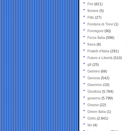
Fini
(821)
fioriere
(5)
Fitto
(27)
Fontana di Trevi
(1)
Formigoni
(90)
Forza Italia
(596)
frana
(9)
Fratelli d'Italia
(291)
Futuro e Libertà
(510)
g8
(25)
Gelmini
(68)
Genova
(542)
Giannino
(10)
Giustizia
(5.784)
governo
(5.799)
Grasso
(22)
Green Italia
(1)
Grillo
(2.941)
Idv
(4)