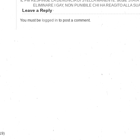
IL PM RESPINGE LA DENUNCIA DI STELLA MANENTE: â€œE STATA 
ELIMINARE I GAY, NON PUNIBILE CHI HA REAGITO ALLA S
Leave a Reply
You must be
logged in
to post a comment.
)
19)