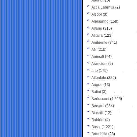
Aborto
(20)
Acca Larentia
(2)
Alcool
(3)
Alemanno
(150)
Alfano
(315)
Alitalia
(123)
Ambiente
(341)
AN
(210)
Animali
(74)
Arancioni
(2)
arte
(175)
Attentato
(329)
Auguri
(13)
Batini
(3)
Berlusconi
(4.295)
Bersani
(234)
Biasotti
(12)
Boldrini
(4)
Bossi
(1.221)
Brambilla
(38)