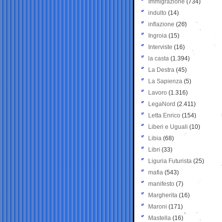
Immigrazione
(734)
indulto
(14)
inflazione
(26)
Ingroia
(15)
Interviste
(16)
la casta
(1.394)
La Destra
(45)
La Sapienza
(5)
Lavoro
(1.316)
LegaNord
(2.411)
Letta Enrico
(154)
Liberi e Uguali
(10)
Libia
(68)
Libri
(33)
Liguria Futurista
(25)
mafia
(543)
manifesto
(7)
Margherita
(16)
Maroni
(171)
Mastella
(16)