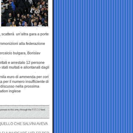
e, scatterà un’altra gara a porte
ammonizioni alla federazione
dercalcio bulgara, Borislav
ttati e arrestato 12 persone
 stati multati e allontanati dagli
5mila euro di ammenda per cori
ta per il numero insufficiente di
ridiscusso nella prossima
ation inglese
sponses to this entry through the
RSS 2.0
feed.
QUELLO CHE SALVINI AVEVA