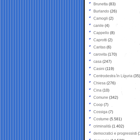
Brunetta
(83)
Burlando
(26)
Camogli
(2)
canile
(4)
Cappello
(8)
Caprotti
(2)
Caritas
(6)
carovita
(170)
casa
(247)
Casini
(119)
Centrodestra in Liguria
(35
Chiesa
(276)
Cina
(10)
Comune
(342)
Coop
(7)
Cossiga
(7)
Costume
(5.581)
criminalità
(1.402)
democratici e progressisti
(