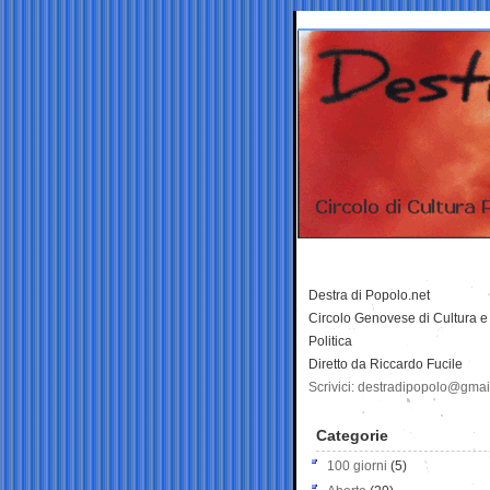
Destra di Popolo.net
Circolo Genovese di Cultura e
Politica
Diretto da Riccardo Fucile
Scrivici: destradipopolo@gma
Categorie
100 giorni
(5)