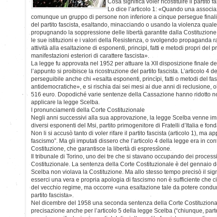
Cosa significa voler ricostituire il partito f
Lo dice l’articolo 1: «Quando una associ
comunque un gruppo di persone non inferiore a cinque persegue finali
del partito fascista, esaltando, minacciando o usando la violenza quale 
propugnando la soppressione delle libertà garantite dalla Costituzion
le sue istituzioni e i valori della Resistenza, o svolgendo propaganda r
attività alla esaltazione di esponenti, principi, fatti e metodi propri del 
manifestazioni esteriori di carattere fascista».
La legge fu approvata nel 1952 per attuare la XII disposizione finale de
l’appunto si proibisce la ricostruzione del partito fascista. L’articolo 4
perseguibile anche chi «esalta esponenti, princìpi, fatti o metodi del fa
antidemocratiche», e si rischia dai sei mesi ai due anni di reclusione, 
516 euro. Dopodiché varie sentenze della Cassazione hanno ridotto not
applicare la legge Scelba.
I pronunciamenti della Corte Costituzionale
Negli anni successivi alla sua approvazione, la legge Scelba venne im
diversi esponenti del Msi, partito primogenitore di Fratelli d’Italia e fo
Non li si accusò tanto di voler rifare il partito fascista (articolo 1), ma a
fascismo”. Ma gli imputati dissero che l’articolo 4 della legge era in cont
Costituzione, che garantisce la libertà di espressione.
Il tribunale di Torino, uno dei tre che si stavano occupando dei processi,
Costituzionale. La sentenza della Corte Costituzionale è del gennaio de
Scelba non violava la Costituzione. Ma allo stesso tempo precisò il signi
esserci una vera e propria apologia di fascismo non è sufficiente che ci
del vecchio regime, ma occorre «una esaltazione tale da potere condur
partito fascista».
Nel dicembre del 1958 una seconda sentenza della Corte Costituzional
precisazione anche per l’articolo 5 della legge Scelba (“chiunque, part