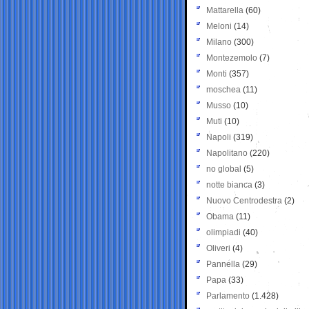
Mattarella
(60)
Meloni
(14)
Milano
(300)
Montezemolo
(7)
Monti
(357)
moschea
(11)
Musso
(10)
Muti
(10)
Napoli
(319)
Napolitano
(220)
no global
(5)
notte bianca
(3)
Nuovo Centrodestra
(2)
Obama
(11)
olimpiadi
(40)
Oliveri
(4)
Pannella
(29)
Papa
(33)
Parlamento
(1.428)