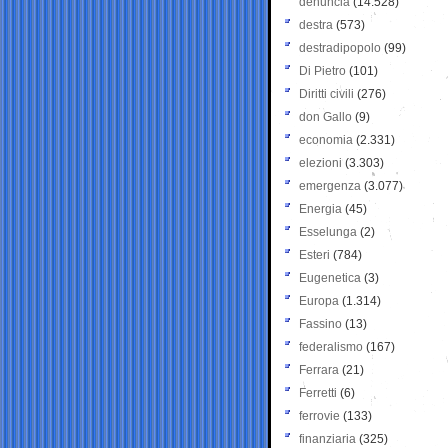
denuncia
(14.528)
destra
(573)
destradipopolo
(99)
Di Pietro
(101)
Diritti civili
(276)
don Gallo
(9)
economia
(2.331)
elezioni
(3.303)
emergenza
(3.077)
Energia
(45)
Esselunga
(2)
Esteri
(784)
Eugenetica
(3)
Europa
(1.314)
Fassino
(13)
federalismo
(167)
Ferrara
(21)
Ferretti
(6)
ferrovie
(133)
finanziaria
(325)