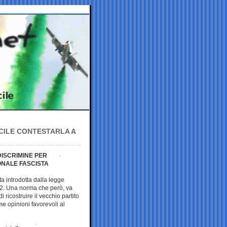
ACILE CONTESTARLA A
DISCRIMINE PER
ONALE FASCISTA
ta introdotta dalla legge
2. Una norma che però, va
i ricostruire il vecchio partito
me opinioni favorevoli al