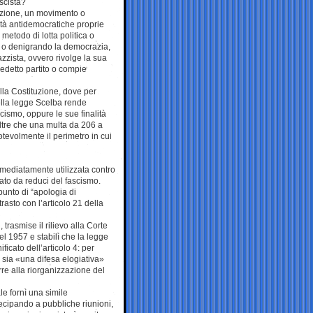
ascista?
azione, un movimento o
tà antidemocratiche proprie
metodo di lotta politica o
e o denigrando la democrazia,
azzista, ovvero rivolge la sua
predetto partito o compie
lla Costituzione, dove per
 della legge Scelba rende
scismo, oppure le sue finalità
oltre che una multa da 206 a
evolmente il perimetro in cui
mediatamente utilizzata contro
ndato da reduci del fascismo.
ppunto di “apologia di
rasto con l’articolo 21 della
 trasmise il rilievo alla Corte
l 1957 e stabilì che la legge
ficato dell’articolo 4: per
 sia «una difesa elogiativa»
re alla riorganizzazione del
e fornì una simile
ecipando a pubbliche riunioni,