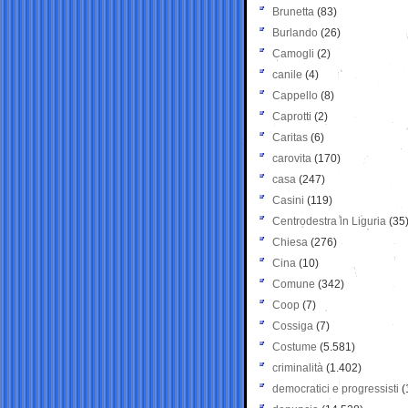
Brunetta
(83)
Burlando
(26)
Camogli
(2)
canile
(4)
Cappello
(8)
Caprotti
(2)
Caritas
(6)
carovita
(170)
casa
(247)
Casini
(119)
Centrodestra in Liguria
(35
Chiesa
(276)
Cina
(10)
Comune
(342)
Coop
(7)
Cossiga
(7)
Costume
(5.581)
criminalità
(1.402)
democratici e progressisti
(