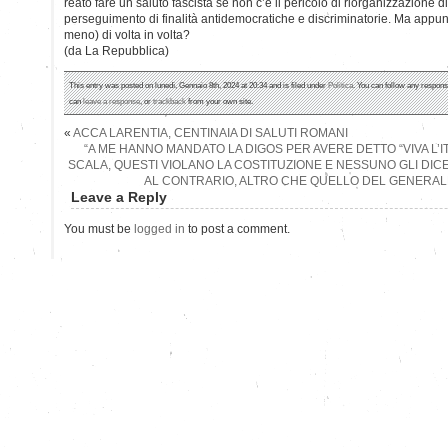
reato fare un saluto fascista se non c’è il pericolo di riorganizzazione d
perseguimento di finalità antidemocratiche e discriminatorie. Ma appunto
meno) di volta in volta?
(da La Repubblica)
This entry was posted on lunedì, Gennaio 8th, 2024 at 20:34 and is filed under
Politica
. You can follow any respons
can
leave a response
, or
trackback
from your own site.
«
ACCA LARENTIA, CENTINAIA DI SALUTI ROMANI
“A ME HANNO MANDATO LA DIGOS PER AVERE DETTO “VIVA L’IT
SCALA, QUESTI VIOLANO LA COSTITUZIONE E NESSUNO GLI DICE
AL CONTRARIO, ALTRO CHE QUELLO DEL GENERAL
Leave a Reply
You must be
logged in
to post a comment.