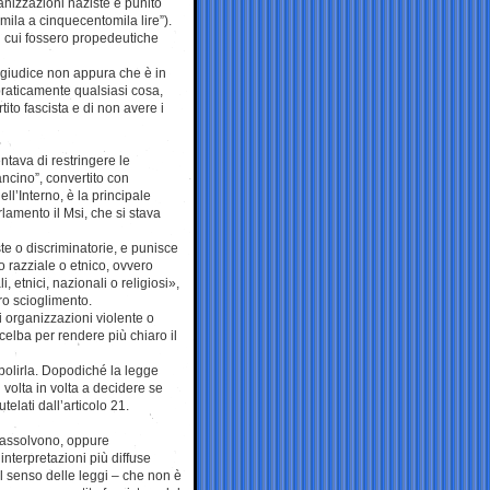
ganizzazioni naziste è punito
mila a cinquecentomila lire”).
in cui fossero propedeutiche
n giudice non appura che è in
 praticamente qualsiasi cosa,
ito fascista e di non avere i
tava di restringere le
ancino”, convertito con
ll’Interno, è la principale
rlamento il Msi, che si stava
ste o discriminatorie, e punisce
o razziale o etnico, ovvero
, etnici, nazionali o religiosi»,
oro scioglimento.
di organizzazioni violente o
Scelba per rendere più chiaro il
bolirla. Dopodiché la legge
i volta in volta a decidere se
telati dall’articolo 21.
e assolvono, oppure
interpretazioni più diffuse
al senso delle leggi – che non è