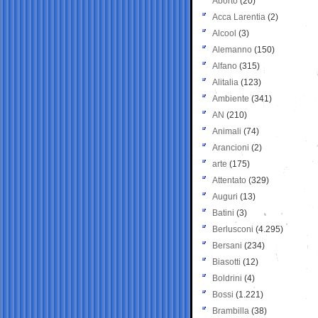
Aborto
(20)
Acca Larentia
(2)
Alcool
(3)
Alemanno
(150)
Alfano
(315)
Alitalia
(123)
Ambiente
(341)
AN
(210)
Animali
(74)
Arancioni
(2)
arte
(175)
Attentato
(329)
Auguri
(13)
Batini
(3)
Berlusconi
(4.295)
Bersani
(234)
Biasotti
(12)
Boldrini
(4)
Bossi
(1.221)
Brambilla
(38)