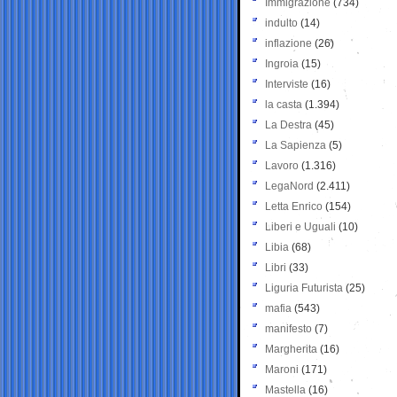
Immigrazione
(734)
indulto
(14)
inflazione
(26)
Ingroia
(15)
Interviste
(16)
la casta
(1.394)
La Destra
(45)
La Sapienza
(5)
Lavoro
(1.316)
LegaNord
(2.411)
Letta Enrico
(154)
Liberi e Uguali
(10)
Libia
(68)
Libri
(33)
Liguria Futurista
(25)
mafia
(543)
manifesto
(7)
Margherita
(16)
Maroni
(171)
Mastella
(16)