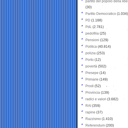
partito del popolo della libe
(30)
Partito Democratico
(1.034)
PD
(1.188)
PdL
(2.781)
pedofilia
(25)
Pensioni
(129)
Politica
(40.814)
polizia
(253)
Porto
(12)
povertà
(502)
Presepe
(14)
Primarie
(149)
Prodi
(52)
Provincia
(139)
radici e valori
(3.682)
RAI
(359)
rapine
(37)
Razzismo
(1.410)
Referendum
(200)