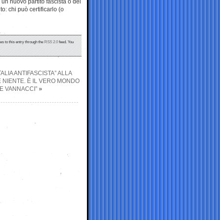
i un nuovo partito fascista o del
: chi può certificarlo (o
es to this entry through the
RSS 2.0
feed. You
ALIA ANTIFASCISTA” ALLA
 NIENTE. È IL VERO MONDO
E VANNACCI”
»