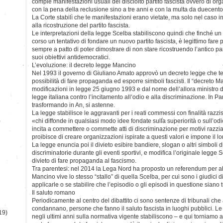
compie manifestazioni usuali del disciolto partito fascista ovvero di or
con la pena della reclusione sino a tre anni e con la multa da duecento
La Corte stabilì che le manifestazioni erano vietate, ma solo nel caso 
alla ricostruzione del partito fascista.
Le interpretazioni della legge Scelba stabiliscono quindi che finché u
corso un tentativo di fondare un nuovo partito fascista, è legittimo fare
sempre a patto di poter dimostrare di non stare ricostruendo l’antico part
suoi obiettivi antidemocratici.
L’evoluzione: il decreto legge Mancino
Nel 1993 il governo di Giuliano Amato approvò un decreto legge che ten
possibilità di fare propaganda ed esporre simboli fascisti. Il “decreto M
modificazioni in legge 25 giugno 1993 e dal nome dell’allora ministro de
legge italiana contro l’incitamento all’odio e alla discriminazione. In Pa
trasformando in An, si astenne.
La legge stabilisce le aggravanti per i reati commessi con finalità razzi
)
«chi diffonde in qualsiasi modo idee fondate sulla superiorità o sull’odi
incita a commettere o commette atti di discriminazione per motivi razziali
proibisce di creare organizzazioni ispirate a questi valori e impone il l
La legge enuncia poi il divieto esibire bandiere, slogan o altri simboli 
discriminatorie durante gli eventi sportivi, e modifica l’originale legge 
divieto di fare propaganda al fascismo.
Tra parentesi: nel 2014 la Lega Nord ha proposto un referendum per a
Mancino vive lo stesso “stallo” di quella Scelba, per cui sono i giudici d
applicarle o se stabilire che l’episodio o gli episodi in questione siano tu
Il saluto romano
Periodicamente al centro del dibattito ci sono sentenze di tribunali ch
condannano, persone che fanno il saluto fascista in luoghi pubblici. Le 
19)
negli ultimi anni sulla normativa vigente stabiliscono – e qui torniamo 