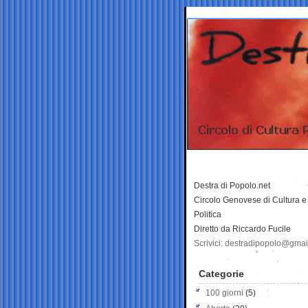
Destra di Popolo.net
Circolo Genovese di Cultura e
Politica
Diretto da Riccardo Fucile
Scrivici: destradipopolo@gma
Categorie
100 giorni
(5)