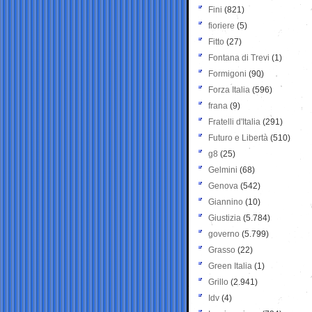
Fini
(821)
fioriere
(5)
Fitto
(27)
Fontana di Trevi
(1)
Formigoni
(90)
Forza Italia
(596)
frana
(9)
Fratelli d'Italia
(291)
Futuro e Libertà
(510)
g8
(25)
Gelmini
(68)
Genova
(542)
Giannino
(10)
Giustizia
(5.784)
governo
(5.799)
Grasso
(22)
Green Italia
(1)
Grillo
(2.941)
Idv
(4)