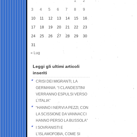
1
2
3
4
5
6
7
8
9
10
11
12
13
14
15
16
17
18
19
20
21
22
23
24
25
26
27
28
29
30
31
« Lug
Leggi gli ultimi articoli
inseriti
CRISI DEI MIGRANTI, LA
GERMANIA: “I CLANDESTINI
VERRANNO ESPULSI VERSO
L’ITALIA”
“HANNO I NERVI A PEZZI, CON
LA SCISSIONE DA VANNACCI
HANNO PERSO LA BUSSOLA”
I SOVRANISTI E
L’ISLAMOFOBIA, COME SI