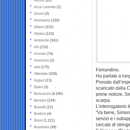
Aborto
(20)
Acca Larentia
(2)
Alcool
(3)
Alemanno
(150)
Alfano
(315)
Alitalia
(123)
Ambiente
(341)
AN
(210)
Animali
(74)
Arancioni
(2)
arte
(175)
Ferrandino.
Attentato
(329)
Ha parlato a lung
Auguri
(13)
Provato dall’esp
Batini
(3)
scaricato dalla C
prime notizie, S
Berlusconi
(4.295)
scarpa.
Bersani
(234)
L’interrogatorio 
Biasotti
(12)
“Va bene, Simone
Boldrini
(4)
servizi e i subap
Bossi
(1.221)
cercato di strin
Brambilla
(38)