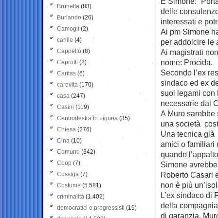
E Simone: “Porta
Brunetta
(83)
delle consulenze
Burlando
(26)
interessati e pot
Camogli
(2)
Ai pm Simone ha 
canile
(4)
per addolcire le
Cappello
(8)
Ai magistrati non
nome: Procida.
Caprotti
(2)
Secondo l’ex resp
Caritas
(6)
sindaco ed ex de
carovita
(170)
suoi legami con l
casa
(247)
necessarie dal C
Casini
(119)
A Muro sarebbe st
Centrodestra in Liguria
(35)
una società cost
Chiesa
(276)
Una tecnica già 
Cina
(10)
amici o familiar
Comune
(342)
quando l’appalto
Coop
(7)
Simone avrebbe s
Roberto Casari e 
Cossiga
(7)
non è più un’iso
Costume
(5.581)
L’ex sindaco di P
criminalità
(1.402)
della compagnia 
democratici e progressisti
(19)
di garanzia. Muro