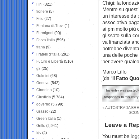
Chigi: la fondazi
Fini
(821)
Mentre su quest
fioriere
(5)
un interesse da 
Fitto
(27)
associativa pag
Fontana di Trevi
(1)
ai pm molto più c
Formigoni
(90)
glissato sulla co
Forza Italia
(596)
va finanziata an
frana
(9)
potrebbe divent
Fratelli d'Italia
(291)
una delle poche 
per avere qualco
Futuro e Libertà
(510)
g8
(25)
Marco Lillo
Gelmini
(68)
(da “
Il Fatto Qu
Genova
(542)
Giannino
(10)
This entry was posted o
Giustizia
(5.784)
responses to this entr
governo
(5.799)
«
AUTOSTRADA BREBE
Grasso
(22)
SCON
Green Italia
(1)
Leave a Rep
Grillo
(2.941)
Idv
(4)
You must be
log