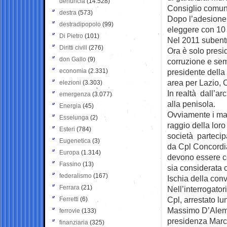
denuncia
(14.528)
Consiglio comun
destra
(573)
Dopo l’adesione 
destradipopolo
(99)
eleggere con 10 
Di Pietro
(101)
Nel 2011 subentr
Diritti civili
(276)
Ora è solo presi
don Gallo
(9)
corruzione e sem
economia
(2.331)
presidente della
area per Lazio,
elezioni
(3.303)
In realtà dall’a
emergenza
(3.077)
alla penisola.
Energia
(45)
Ovviamente i mag
Esselunga
(2)
raggio della loro
Esteri
(784)
società partecip
Eugenetica
(3)
da Cpl Concordia
Europa
(1.314)
devono essere con
Fassino
(13)
sia considerata 
federalismo
(167)
Ischia della con
Ferrara
(21)
Nell’interrogatori
Cpl, arrestato lu
Ferretti
(6)
Massimo D’Alema 
ferrovie
(133)
presidenza Marc
finanziaria
(325)