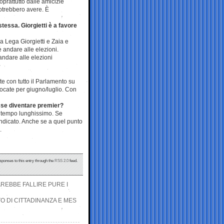
prattutto dalle amicizie
potrebbero avere. È
stessa. Giorgietti è a favore
ella Lega Giorgietti e Zaia e
 andare alle elezioni.
ndare alle elezioni
te con tutto il Parlamento su
ocate per giugno/luglio. Con
esse diventare premier?
un tempo lunghissimo. Se
ndicato. Anche se a quel punto
.
sponses to this entry through the
RSS 2.0
feed.
AREBBE FALLIRE PURE I
O DI CITTADINANZA E MES