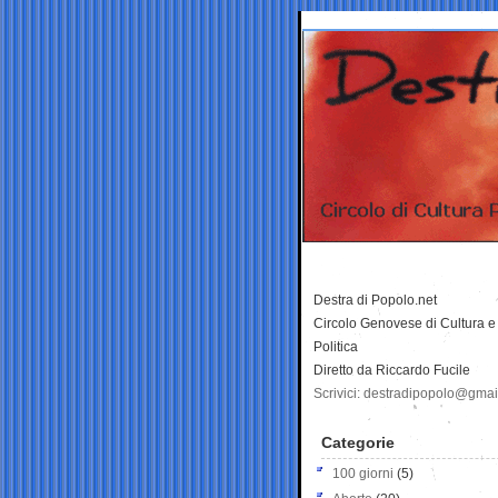
Destra di Popolo.net
Circolo Genovese di Cultura e
Politica
Diretto da Riccardo Fucile
Scrivici: destradipopolo@gma
Categorie
100 giorni
(5)