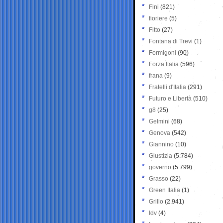
Fini
(821)
fioriere
(5)
Fitto
(27)
Fontana di Trevi
(1)
Formigoni
(90)
Forza Italia
(596)
frana
(9)
Fratelli d'Italia
(291)
Futuro e Libertà
(510)
g8
(25)
Gelmini
(68)
Genova
(542)
Giannino
(10)
Giustizia
(5.784)
governo
(5.799)
Grasso
(22)
Green Italia
(1)
Grillo
(2.941)
Idv
(4)