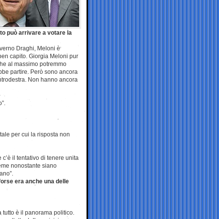
o può arrivare a votare la
governo Draghi, Meloni è
ben capito. Giorgia Meloni pur
o che al massimo potremmo
ebbe partire. Però sono ancora
entrodestra. Non hanno ancora
o”.
ale per cui la risposta non
c’è il tentativo di tenere unita
sieme nonostante siano
ano”.
forse era anche una delle
tutto è il panorama politico.