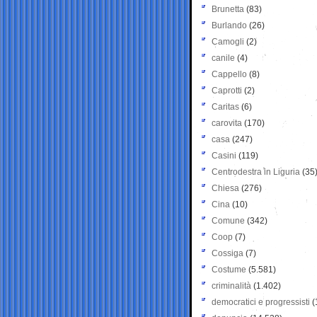
Brunetta
(83)
Burlando
(26)
Camogli
(2)
canile
(4)
Cappello
(8)
Caprotti
(2)
Caritas
(6)
carovita
(170)
casa
(247)
Casini
(119)
Centrodestra in Liguria
(35
Chiesa
(276)
Cina
(10)
Comune
(342)
Coop
(7)
Cossiga
(7)
Costume
(5.581)
criminalità
(1.402)
democratici e progressisti
(