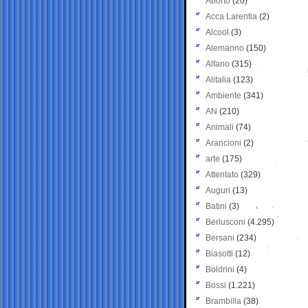
Aborto
(20)
Acca Larentia
(2)
Alcool
(3)
Alemanno
(150)
Alfano
(315)
Alitalia
(123)
Ambiente
(341)
AN
(210)
Animali
(74)
Arancioni
(2)
arte
(175)
Attentato
(329)
Auguri
(13)
Batini
(3)
Berlusconi
(4.295)
Bersani
(234)
Biasotti
(12)
Boldrini
(4)
Bossi
(1.221)
Brambilla
(38)