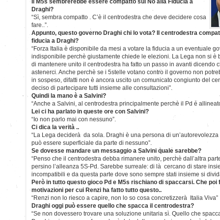
Il M5s sembrerebbe essere compatto sul No alla Fiducia a
Draghi?
“Sì, sembra compatto . C’è il centrodestra che deve decidere cosa
fare..”.
Appunto, questo governo Draghi chi lo vota? Il centrodestra compatt
fiducia a Draghi?
“Forza Italia è disponibile da mesi a votare la fiducia a un eventuale 
indisponibile perchè giustamente chiede le elezioni. La Lega non si è 
di mantenere unito il centrodestra ha fatto un passo in avanti dicend
astenerci. Anche perchè se i 5stelle votano contro il governo non potr
in sospeso, difatti non è ancora uscito un comunicato congiunto del c
deciso di partecipare tutti insieme alle consultazioni”.
Quindi la mano è a Salvini?
“Anche a Salvini, al centrodestra principalmente perchè il Pd è allineat
Lei ci ha parlato in queste ore con Salvini?
“Io non parlo mai con nessuno”.
Ci dica la verità ..
“La Lega deciderà da sola. Draghi è una persona di un’autorevolezza t
può essere superficiale da parte di nessuno”.
Se dovesse mandare un messaggio a Salvini quale sarebbe?
“Penso che il centrodestra debba rimanere unito, perchè dall’altra parte 
persino l’alleanza 5S-Pd. Sarebbe surreale: di là cercano di stare in
incompatibili e da questa parte dove sono sempre stati insieme si divid
Però in tutto questo gioco Pd e M5s rischiano di spaccarsi. Che poi 
motivazioni per cui Renzi ha fatto tutto questo..
“Renzi non lo riesco a capire, non lo so cosa concretizzerà Italia Viva”
Draghi oggi può essere quello che spacca il centrodestra?
“Se non dovessero trovare una soluzione unitaria sì. Quello che spacca 