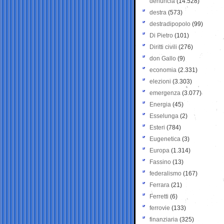
denuncia
(14.528)
destra
(573)
destradipopolo
(99)
Di Pietro
(101)
Diritti civili
(276)
don Gallo
(9)
economia
(2.331)
elezioni
(3.303)
emergenza
(3.077)
Energia
(45)
Esselunga
(2)
Esteri
(784)
Eugenetica
(3)
Europa
(1.314)
Fassino
(13)
federalismo
(167)
Ferrara
(21)
Ferretti
(6)
ferrovie
(133)
finanziaria
(325)