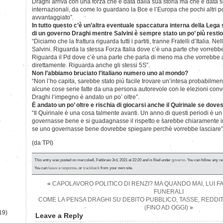
Draghi arriva con una forza che è data dalla sua storia ma che è data so
internazionali, da come lo guardano la Bce e l’Europa che pochi altri 
avvantaggiato”.
In tutto questo c’è un’altra eventuale spaccatura interna della Lega 
di un governo Draghi mentre Salvini è sempre stato un po’ più restio
“Diciamo che la frattura riguarda tutti i partiti, tranne Fratelli d’Italia. N
Salvini. Riguarda la stessa Forza Italia dove c’è una parte che vorrebbe
Riguarda il Pd dove c’è una parte che parla di meno ma che vorrebbe a
direttamente. Riguarda anche gli stessi 5S”.
Non l’abbiamo bruciato l’italiano numero uno al mondo?
“Non l’ho capita, sarebbe stato più facile trovare un’intesa probabilmen
alcune cose serie fatte da una persona autorevole con le elezioni conv
Draghi l’impegno è andato un po’ oltre”.
È andato un po’ oltre e rischia di giocarsi anche il Quirinale se dov
“Il Quirinale è una cosa talmente avanti. Un anno di questi periodi è 
)
governasse bene e si guadagnasse il rispetto e sarebbe chiaramente i
se uno governasse bene dovrebbe spiegare perchè vorrebbe lasciare”
(da TPI)
This entry was posted on mercoledì, Febbraio 3rd, 2021 at 22:20 and is filed under
governo
. You can follow any re
You can
leave a response
, or
trackback
from your own site.
«
CAPOLAVORO POLITICO DI RENZI? MA QUANDO MAI, LUI F
FUNERALI
COME LA PENSA DRAGHI SU DEBITO PUBBLICO, TASSE, REDDIT
(FINO AD OGGI)
»
19)
Leave a Reply