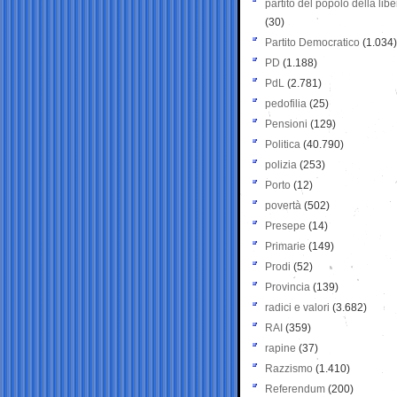
partito del popolo della libe
(30)
Partito Democratico
(1.034)
PD
(1.188)
PdL
(2.781)
pedofilia
(25)
Pensioni
(129)
Politica
(40.790)
polizia
(253)
Porto
(12)
povertà
(502)
Presepe
(14)
Primarie
(149)
Prodi
(52)
Provincia
(139)
radici e valori
(3.682)
RAI
(359)
rapine
(37)
Razzismo
(1.410)
Referendum
(200)