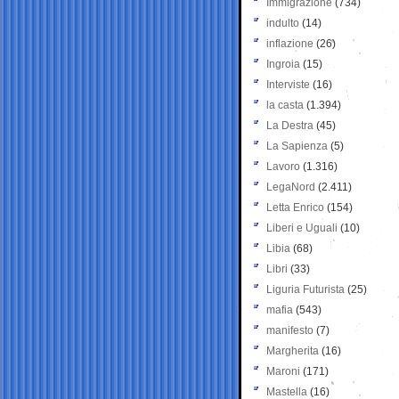
Immigrazione
(734)
indulto
(14)
inflazione
(26)
Ingroia
(15)
Interviste
(16)
la casta
(1.394)
La Destra
(45)
La Sapienza
(5)
Lavoro
(1.316)
LegaNord
(2.411)
Letta Enrico
(154)
Liberi e Uguali
(10)
Libia
(68)
Libri
(33)
Liguria Futurista
(25)
mafia
(543)
manifesto
(7)
Margherita
(16)
Maroni
(171)
Mastella
(16)