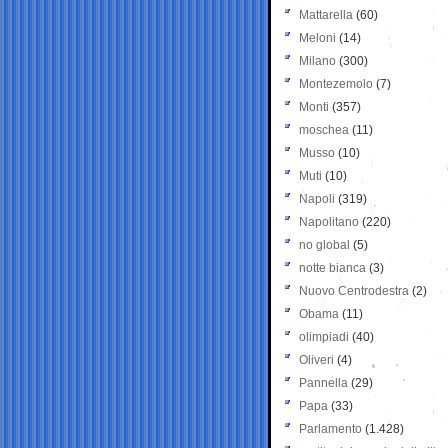
Mattarella
(60)
Meloni
(14)
Milano
(300)
Montezemolo
(7)
Monti
(357)
moschea
(11)
Musso
(10)
Muti
(10)
Napoli
(319)
Napolitano
(220)
no global
(5)
notte bianca
(3)
Nuovo Centrodestra
(2)
Obama
(11)
olimpiadi
(40)
Oliveri
(4)
Pannella
(29)
Papa
(33)
Parlamento
(1.428)