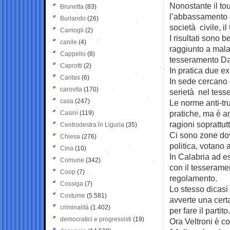
Nonostante il tou
Brunetta
(83)
l’abbassamento de
Burlando
(26)
società civile, 
Camogli
(2)
I risultati sono 
canile
(4)
raggiunto a mala
Cappello
(8)
tesseramento Dan
Caprotti
(2)
In pratica due ex
Caritas
(6)
In sede cercano 
carovita
(170)
serietà nel tess
casa
(247)
Le norme anti-tru
pratiche, ma è a
Casini
(119)
ragioni soprattut
Centrodestra in Liguria
(35)
Ci sono zone dove 
Chiesa
(276)
politica, votano 
Cina
(10)
In Calabria ad es
Comune
(342)
con il tesseramen
Coop
(7)
regolamento.
Cossiga
(7)
Lo stesso dicasi
Costume
(5.581)
avverte una certa
criminalità
(1.402)
per fare il partito.
democratici e progressisti
(19)
Ora Veltroni è co