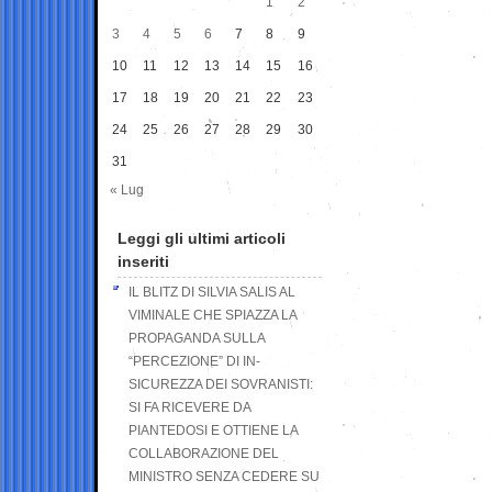
1
2
3
4
5
6
7
8
9
10
11
12
13
14
15
16
17
18
19
20
21
22
23
24
25
26
27
28
29
30
31
« Lug
Leggi gli ultimi articoli
inseriti
IL BLITZ DI SILVIA SALIS AL
VIMINALE CHE SPIAZZA LA
PROPAGANDA SULLA
“PERCEZIONE” DI IN-
SICUREZZA DEI SOVRANISTI:
SI FA RICEVERE DA
PIANTEDOSI E OTTIENE LA
COLLABORAZIONE DEL
MINISTRO SENZA CEDERE SU