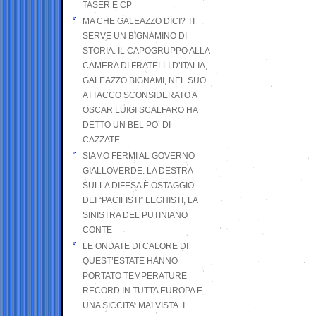
TASER E CP
MA CHE GALEAZZO DICI? TI
SERVE UN BIGNAMINO DI
STORIA. IL CAPOGRUPPO ALLA
CAMERA DI FRATELLI D’ITALIA,
GALEAZZO BIGNAMI, NEL SUO
ATTACCO SCONSIDERATO A
OSCAR LUIGI SCALFARO HA
DETTO UN BEL PO’ DI
CAZZATE
SIAMO FERMI AL GOVERNO
GIALLOVERDE: LA DESTRA
SULLA DIFESA È OSTAGGIO
DEI “PACIFISTI” LEGHISTI, LA
SINISTRA DEL PUTINIANO
CONTE
LE ONDATE DI CALORE DI
QUEST’ESTATE HANNO
PORTATO TEMPERATURE
RECORD IN TUTTA EUROPA E
UNA SICCITA’ MAI VISTA. I