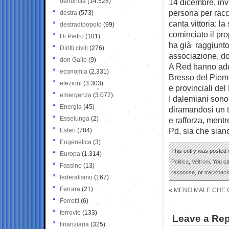
denuncia
(14.528)
14 dicembre, invi
persona per racc
destra
(573)
canta vittoria: l
destradipopolo
(99)
cominciato il pr
Di Pietro
(101)
ha già raggiunto
Diritti civili
(276)
associazione, do
don Gallo
(9)
A Red hanno ader
economia
(2.331)
Bresso del Piemon
elezioni
(3.303)
e provinciali del
emergenza
(3.077)
I dalemiani sono
Energia
(45)
diramandosi un tu
Esselunga
(2)
e rafforza, mentr
Pd, sia che sian
Esteri
(784)
Eugenetica
(3)
This entry was posted 
Europa
(1.314)
Politica
,
Veltroni
. You c
Fassino
(13)
response
, or
trackbac
federalismo
(167)
Ferrara
(21)
«
MENO MALE CHE C
Ferretti
(6)
ferrovie
(133)
Leave a Rep
finanziaria
(325)