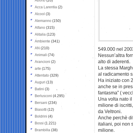
Aborto
(20)
Acca Larentia
(2)
Alcool
(3)
Alemanno
(150)
Alfano
(315)
Alitalia
(123)
Ambiente
(341)
AN
(210)
549.000 nel 200
Nessun’altra for
Animali
(74)
alto di aderenti.
Arancioni
(2)
La stessa Marghe
arte
(175)
al radicamento su
Attentato
(329)
Ha iniziato con 2
Auguri
(13)
anche se in pres
Batini
(3)
fantasma” ( vecc
Berlusconi
(4.295)
Una volta nato il
Bersani
(234)
milione di iscrit
Biasotti
(12)
da Veltroni.
Boldrini
(4)
Anche perchè diff
Bossi
(1.221)
italiani, poi non
milione.
Brambilla
(38)