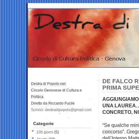
DE FALCO RI
Destra di Popolo.net
PRIMA SUPE
Circolo Genovese di Cultura e
Politica
AGGIUNGIAMO
Diretto da Riccardo Fucile
UNA LAUREA… 
Scrivici: destradipopolo@gmail.com
CONCRETO, N
Categorie
“Se qualche mini
concorso”. Greg
100 giorni
(5)
dell’Interno Matt