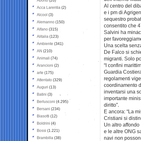
Aborto
(20)
Al centro del diba
Acca Larentia
(2)
e i pm di Agrigen
Alcool
(3)
sequestro proba
Alemanno
(150)
consentito che 
Alfano
(315)
Salvini ha minacc
Alitalia
(123)
per favoreggiame
Ambiente
(341)
Una scelta senza
AN
(210)
De Falco si schi
migranti. Solo p
Animali
(74)
“I confini maritti
Arancioni
(2)
Guardia Costiera 
arte
(175)
regolamenti vigen
Attentato
(329)
coordinamento del
Auguri
(13)
inventarsi una s
Batini
(3)
importante minis
Berlusconi
(4.295)
diritto”.
Bersani
(234)
E ancora: “La mi
Biasotti
(12)
Cristiani si dist
Boldrini
(4)
Un altro affondo 
Bossi
(1.221)
e le altre ONG s
navi non possono
Brambilla
(38)