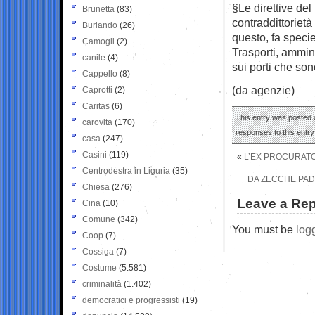
§Le direttive del
Brunetta
(83)
contraddittoriet
Burlando
(26)
questo, fa specie 
Camogli
(2)
Trasporti, ammin
canile
(4)
sui porti che son
Cappello
(8)
(da agenzie)
Caprotti
(2)
Caritas
(6)
This entry was posted o
carovita
(170)
responses to this entr
casa
(247)
Casini
(119)
«
L’EX PROCURATO
Centrodestra in Liguria
(35)
DA ZECCHE PADA
Chiesa
(276)
Leave a Rep
Cina
(10)
Comune
(342)
You must be
log
Coop
(7)
Cossiga
(7)
Costume
(5.581)
criminalità
(1.402)
democratici e progressisti
(19)