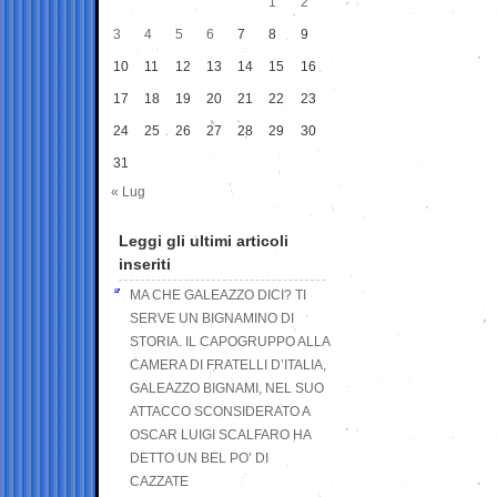
1
2
3
4
5
6
7
8
9
10
11
12
13
14
15
16
17
18
19
20
21
22
23
24
25
26
27
28
29
30
31
« Lug
Leggi gli ultimi articoli
inseriti
MA CHE GALEAZZO DICI? TI
SERVE UN BIGNAMINO DI
STORIA. IL CAPOGRUPPO ALLA
CAMERA DI FRATELLI D’ITALIA,
GALEAZZO BIGNAMI, NEL SUO
ATTACCO SCONSIDERATO A
OSCAR LUIGI SCALFARO HA
DETTO UN BEL PO’ DI
CAZZATE