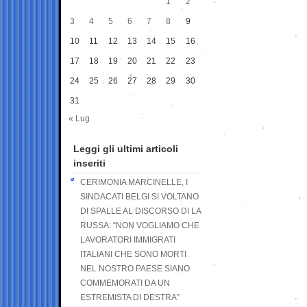
1
2
3
4
5
6
7
8
9
10
11
12
13
14
15
16
17
18
19
20
21
22
23
24
25
26
27
28
29
30
31
« Lug
Leggi gli ultimi articoli
inseriti
CERIMONIA MARCINELLE, I
SINDACATI BELGI SI VOLTANO
DI SPALLE AL DISCORSO DI LA
RUSSA: “NON VOGLIAMO CHE
LAVORATORI IMMIGRATI
ITALIANI CHE SONO MORTI
NEL NOSTRO PAESE SIANO
COMMEMORATI DA UN
ESTREMISTA DI DESTRA”