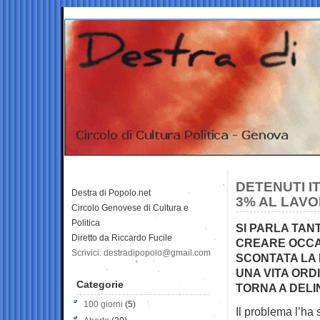
DETENUTI I
Destra di Popolo.net
3% AL LAV
Circolo Genovese di Cultura e
Politica
SI PARLA TAN
Diretto da Riccardo Fucile
CREARE OCCAS
Scrivici: destradipopolo@gmail.com
SCONTATA LA 
UNA VITA ORD
Categorie
TORNA A DEL
100 giorni
(5)
Il problema l’ha 