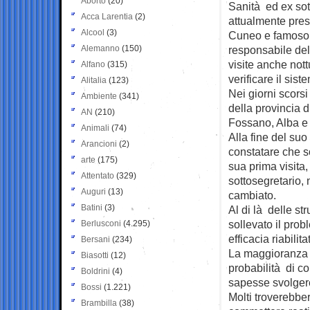
Aborto
(20)
Sanità ed ex
sot
Acca Larentia
(2)
attualmente pres
Alcool
(3)
Cuneo e famoso p
Alemanno
(150)
responsabile del
visite anche nott
Alfano
(315)
verificare il sist
Alitalia
(123)
Nei giorni scorsi
Ambiente
(341)
della provincia 
AN
(210)
Fossano, Alba e
Animali
(74)
Alla fine del suo
Arancioni
(2)
constatare che so
arte
(175)
sua prima visita
Attentato
(329)
sottosegretario, n
Auguri
(13)
cambiato.
Batini
(3)
Al di là delle str
sollevato il prob
Berlusconi
(4.295)
efficacia riabilita
Bersani
(234)
La maggioranza d
Biasotti
(12)
probabilità di c
Boldrini
(4)
sapesse svolgere
Bossi
(1.221)
Molti troverebbe
Brambilla
(38)