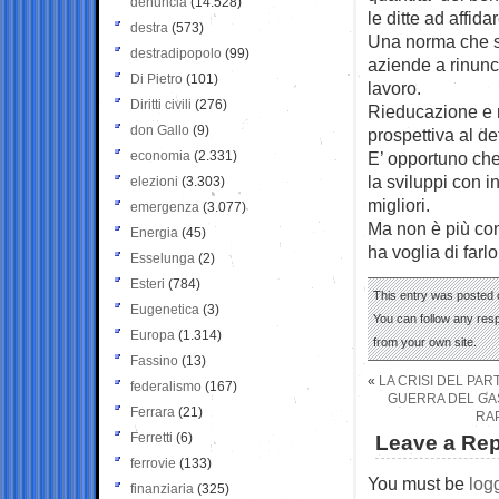
denuncia
(14.528)
le ditte ad affida
destra
(573)
Una norma che s
destradipopolo
(99)
aziende a rinunc
Di Pietro
(101)
lavoro.
Diritti civili
(276)
Rieducazione e r
don Gallo
(9)
prospettiva al d
economia
(2.331)
E’ opportuno che
la sviluppi con i
elezioni
(3.303)
migliori.
emergenza
(3.077)
Ma non è più con
Energia
(45)
ha voglia di farlo
Esselunga
(2)
Esteri
(784)
This entry was posted o
Eugenetica
(3)
You can follow any res
Europa
(1.314)
from your own site.
Fassino
(13)
«
LA CRISI DEL PAR
federalismo
(167)
GUERRA DEL GAS
Ferrara
(21)
RAP
Ferretti
(6)
Leave a Rep
ferrovie
(133)
You must be
log
finanziaria
(325)