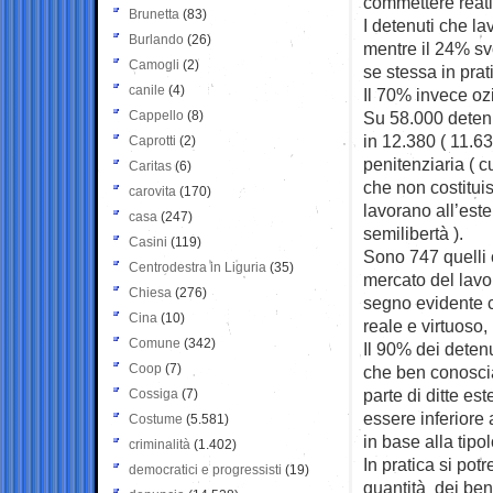
commettere reati
Brunetta
(83)
I detenuti che la
Burlando
(26)
mentre il 24% sv
Camogli
(2)
se stessa in prat
canile
(4)
Il 70% invece oz
Cappello
(8)
Su 58.000 detenut
in 12.380 ( 11.633
Caprotti
(2)
penitenziaria ( cu
Caritas
(6)
che non costitui
carovita
(170)
lavorano all’este
casa
(247)
semilibertà ).
Casini
(119)
Sono 747 quelli 
Centrodestra in Liguria
(35)
mercato del lavor
Chiesa
(276)
segno evidente c
Cina
(10)
reale e virtuoso,
Comune
(342)
Il 90% dei detenu
Coop
(7)
che ben conosci
parte di ditte e
Cossiga
(7)
essere inferiore a
Costume
(5.581)
in base alla tipol
criminalità
(1.402)
In pratica si pot
democratici e progressisti
(19)
quantità dei beni