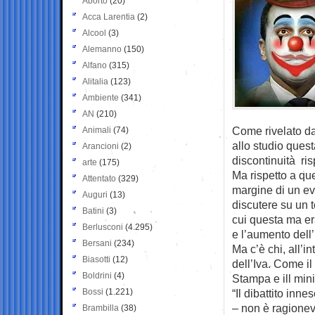
Aborto
(20)
Acca Larentia
(2)
Alcool
(3)
Alemanno
(150)
Alfano
(315)
Alitalia
(123)
Ambiente
(341)
AN
(210)
Come rivelato da
Animali
(74)
allo studio ques
Arancioni
(2)
discontinuità ris
arte
(175)
Ma rispetto a que
Attentato
(329)
margine di un eve
Auguri
(13)
discutere su un 
Batini
(3)
cui questa ma er
Berlusconi
(4.295)
e l’aumento dell
Bersani
(234)
Ma c’è chi, all’i
Biasotti
(12)
dell’Iva. Come il
Boldrini
(4)
Stampa e ill min
Bossi
(1.221)
“Il dibattito inn
– non è ragionevo
Brambilla
(38)