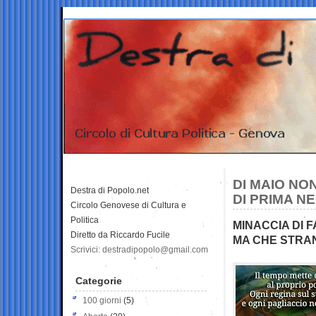
DI MAIO NON
Destra di Popolo.net
DI PRIMA N
Circolo Genovese di Cultura e
Politica
MINACCIA DI 
Diretto da Riccardo Fucile
MA CHE STRA
Scrivici: destradipopolo@gmail.com
Categorie
100 giorni
(5)