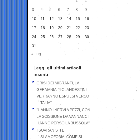
1
2
3
4
5
6
7
8
9
10
11
12
13
14
15
16
17
18
19
20
21
22
23
24
25
26
27
28
29
30
31
« Lug
Leggi gli ultimi articoli
inseriti
CRISI DEI MIGRANTI, LA
GERMANIA: “I CLANDESTINI
VERRANNO ESPULSI VERSO
L’ITALIA”
“HANNO I NERVI A PEZZI, CON
LA SCISSIONE DA VANNACCI
HANNO PERSO LA BUSSOLA”
I SOVRANISTI E
L’ISLAMOFOBIA, COME SI