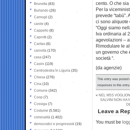
cento. O che sia 
Brunetta
(83)
Per la viceminist
Burlando
(26)
prevede “tabù”. 
Camogli
(2)
ci sono aliquote
canile
(4)
“Oggi siamo nell
Cappello
(8)
Iva ordinaria al 
Caprotti
(2)
agevolazioni – a
Caritas
(6)
Rimodulare le ali
carovita
(170)
un governo che è 
casa
(247)
società “.
Casini
(119)
(da agenzie)
Centrodestra in Liguria
(35)
Chiesa
(276)
This entry was posted 
Cina
(10)
responses to this entr
Comune
(342)
«
NEL M5S VOGLION
Coop
(7)
SALVINI NON HA 
Cossiga
(7)
D
Leave a Rep
Costume
(5.581)
criminalità
(1.402)
You must be
log
democratici e progressisti
(19)